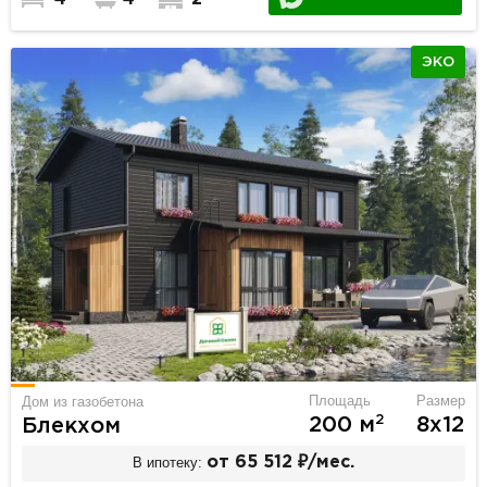
ЭКО
Площадь
Размер
Дом из газобетона
2
200 м
8х12
Блекхом
В ипотеку:
от 65 512 ₽/мес.