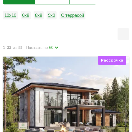
10x10
6x8
8x8
9x9
С террасой
1
–
33
из 33
Показать по
60
Рассрочка