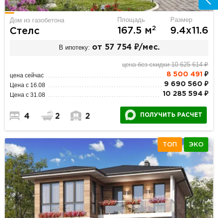
Площадь
Размер
Дом из газобетона
2
167.5 м
9.4х11.6
Стелс
В ипотеку:
от 57 754 ₽/мес.
цена без скидки 10 625 614 ₽
8 500 491
₽
цена сейчас
9 690 560 ₽
Цена с 16.08
10 285 594 ₽
Цена с 31.08
ПОЛУЧИТЬ РАСЧЕТ
4
2
2
ТОП
ЭКО