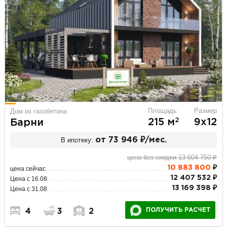
Площадь
Размер
Дом из газобетона
2
215 м
9х12
Барни
В ипотеку:
от 73 946 ₽/мес.
цена без скидки 13 604 750 ₽
10 883 800
₽
цена сейчас
12 407 532 ₽
Цена с 16.08
13 169 398 ₽
Цена с 31.08
ПОЛУЧИТЬ РАСЧЕТ
4
3
2