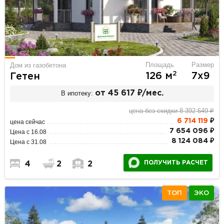
Площадь
Размер
Дом из газобетона
2
126 м
7х9
Гетен
В ипотеку:
от 45 617 ₽/мес.
цена без скидки 8 392 649 ₽
6 714 119
₽
цена сейчас
7 654 096 ₽
Цена с 16.08
8 124 084 ₽
Цена с 31.08
ПОЛУЧИТЬ РАСЧЕТ
4
2
2
ТОП
ЭКО