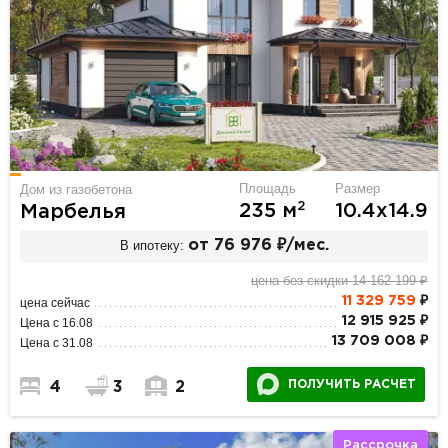
Площадь
Размер
Дом из газобетона
2
235 м
10.4х14.9
Марбелья
В ипотеку:
от 76 976 ₽/мес.
цена без скидки 14 162 199 ₽
11 329 759
₽
цена сейчас
12 915 925 ₽
Цена с 16.08
13 709 008 ₽
Цена с 31.08
ПОЛУЧИТЬ РАСЧЕТ
4
3
2
Рассрочка