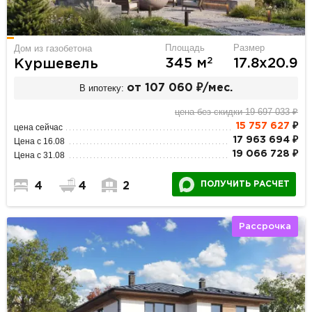
Площадь
Размер
Дом из газобетона
2
345 м
17.8х20.9
Куршевель
В ипотеку:
от 107 060 ₽/мес.
цена без скидки 19 697 033 ₽
15 757 627
₽
цена сейчас
17 963 694 ₽
Цена с 16.08
19 066 728 ₽
Цена с 31.08
ПОЛУЧИТЬ РАСЧЕТ
4
4
2
Рассрочка