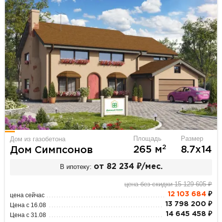
Площадь
Размер
Дом из газобетона
2
265 м
8.7х14
Дом Симпсонов
В ипотеку:
от 82 234 ₽/мес.
цена без скидки 15 129 605 ₽
12 103 684
₽
цена сейчас
13 798 200 ₽
Цена с 16.08
14 645 458 ₽
Цена с 31.08