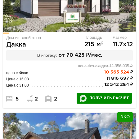
Площадь
Размер
Дом из газобетона
2
215 м
11.7х12
Дакка
В ипотеку:
от 70 425 ₽/мес.
цена без скидки 12 956 905 ₽
10 365 524
₽
цена сейчас
11 816 697 ₽
Цена с 16.08
12 542 284 ₽
Цена с 31.08
ПОЛУЧИТЬ РАСЧЕТ
5
2
2
ЭКО