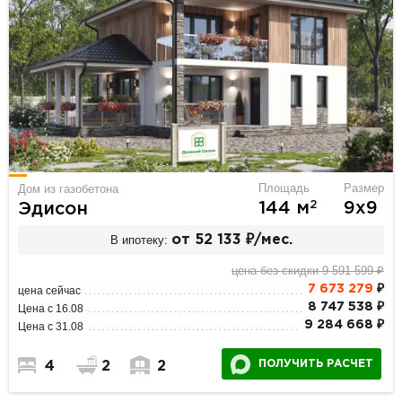
Площадь
Размер
Дом из газобетона
2
144 м
9х9
Эдисон
В ипотеку:
от 52 133 ₽/мес.
цена без скидки 9 591 599 ₽
7 673 279
₽
цена сейчас
8 747 538 ₽
Цена с 16.08
9 284 668 ₽
Цена с 31.08
ПОЛУЧИТЬ РАСЧЕТ
4
2
2