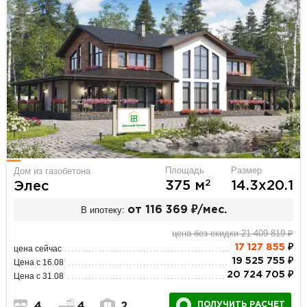
Площадь
Размер
Дом из газобетона
2
375 м
14.3х20.1
Элес
В ипотеку:
от 116 369 ₽/мес.
цена без скидки 21 409 819 ₽
17 127 855
₽
цена сейчас
19 525 755 ₽
Цена с 16.08
20 724 705 ₽
Цена с 31.08
ПОЛУЧИТЬ РАСЧЕТ
4
4
2