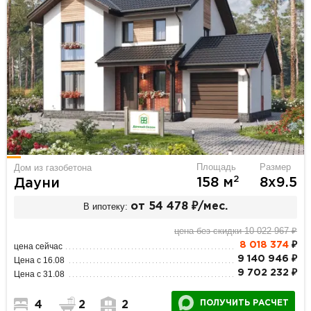
Площадь
Размер
Дом из газобетона
2
158 м
8х9.5
Дауни
В ипотеку:
от 54 478 ₽/мес.
цена без скидки 10 022 967 ₽
8 018 374
₽
цена сейчас
9 140 946 ₽
Цена с 16.08
9 702 232 ₽
Цена с 31.08
ПОЛУЧИТЬ РАСЧЕТ
4
2
2