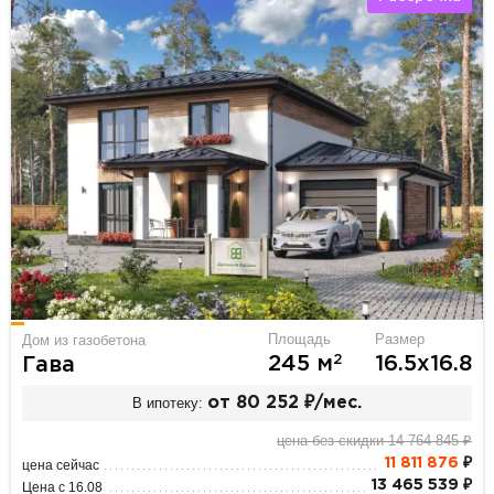
Площадь
Размер
Дом из газобетона
2
245 м
16.5х16.8
Гава
В ипотеку:
от 80 252 ₽/мес.
цена без скидки 14 764 845 ₽
11 811 876
₽
цена сейчас
13 465 539 ₽
Цена с 16.08