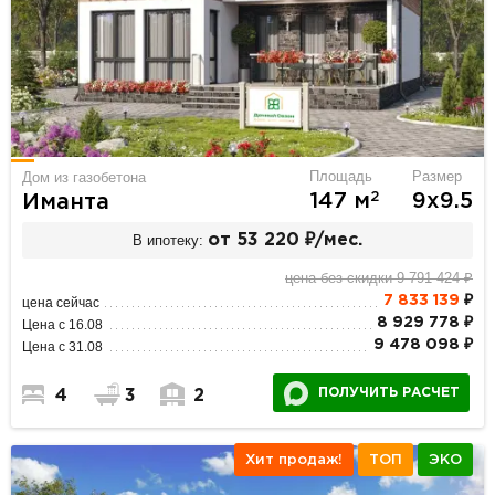
Площадь
Размер
Дом из газобетона
2
147 м
9х9.5
Иманта
В ипотеку:
от 53 220 ₽/мес.
цена без скидки 9 791 424 ₽
7 833 139
₽
цена сейчас
8 929 778 ₽
Цена с 16.08
9 478 098 ₽
Цена с 31.08
ПОЛУЧИТЬ РАСЧЕТ
4
3
2
Хит продаж!
ТОП
ЭКО