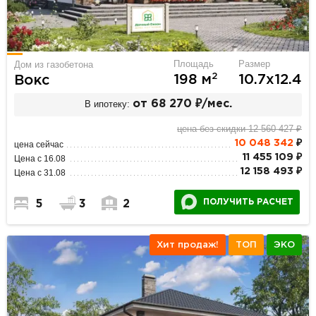
Площадь
Размер
Дом из газобетона
2
198 м
10.7х12.4
Вокс
В ипотеку:
от 68 270 ₽/мес.
цена без скидки 12 560 427 ₽
10 048 342
₽
цена сейчас
11 455 109 ₽
Цена с 16.08
12 158 493 ₽
Цена с 31.08
ПОЛУЧИТЬ РАСЧЕТ
5
3
2
Хит продаж!
ТОП
ЭКО