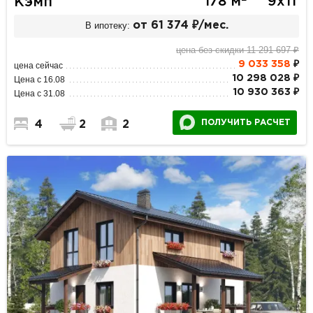
178 м
9х11
Кэмп
В ипотеку:
от 61 374 ₽/мес.
цена без скидки 11 291 697 ₽
9 033 358
₽
цена сейчас
10 298 028 ₽
Цена с 16.08
10 930 363 ₽
Цена с 31.08
ПОЛУЧИТЬ РАСЧЕТ
4
2
2