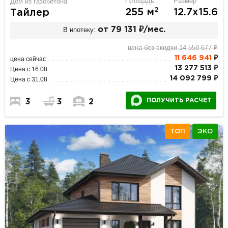
Площадь
Размер
Дом из газобетона
2
255 м
12.7х15.6
Тайлер
В ипотеку:
от 79 131 ₽/мес.
цена без скидки 14 558 677 ₽
11 646 941
₽
цена сейчас
13 277 513 ₽
Цена с 16.08
14 092 799 ₽
Цена с 31.08
ПОЛУЧИТЬ РАСЧЕТ
3
3
2
ТОП
ЭКО