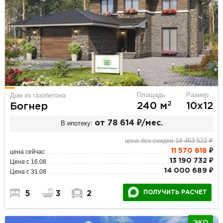
Площадь
Размер
Дом из газобетона
2
240 м
10х12
Богнер
В ипотеку:
от 78 614 ₽/мес.
цена без скидки 14 463 522 ₽
11 570 818
₽
цена сейчас
13 190 732 ₽
Цена с 16.08
14 000 689 ₽
Цена с 31.08
ПОЛУЧИТЬ РАСЧЕТ
5
3
2
ЭКО