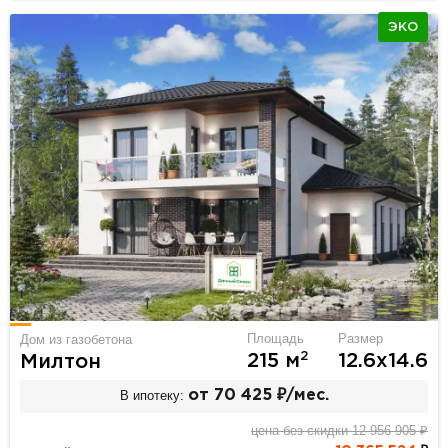
ЭКО
Площадь
Размер
Дом из газобетона
2
215 м
12.6х14.6
Милтон
В ипотеку:
от 70 425 ₽/мес.
цена без скидки 12 956 905 ₽