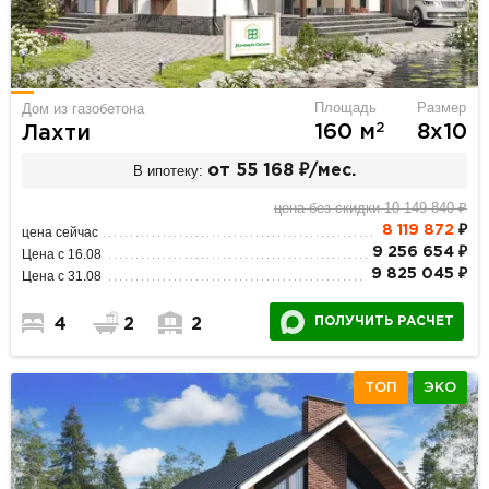
Площадь
Размер
Дом из газобетона
2
160 м
8х10
Лахти
В ипотеку:
от 55 168 ₽/мес.
цена без скидки 10 149 840 ₽
8 119 872
₽
цена сейчас
9 256 654 ₽
Цена с 16.08
9 825 045 ₽
Цена с 31.08
ПОЛУЧИТЬ РАСЧЕТ
4
2
2
ТОП
ЭКО