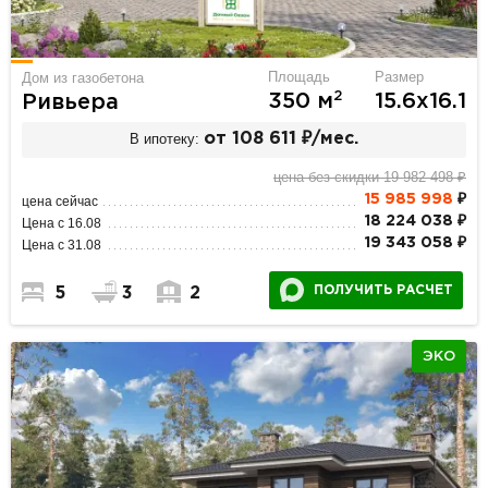
Площадь
Размер
Дом из газобетона
2
350 м
15.6х16.1
Ривьера
В ипотеку:
от 108 611 ₽/мес.
цена без скидки 19 982 498 ₽
15 985 998
₽
цена сейчас
18 224 038 ₽
Цена с 16.08
19 343 058 ₽
Цена с 31.08
ПОЛУЧИТЬ РАСЧЕТ
5
3
2
ЭКО