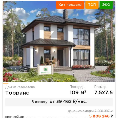
Хит продаж!
ТОП
ЭКО
Площадь
Размер
Дом из газобетона
2
109 м
7.5х7.5
Торранс
В ипотеку:
от 39 462 ₽/мес.
цена без скидки 7 260 307 ₽
5 808 246
₽
цена сейчас