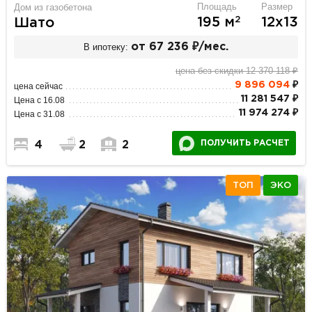
Площадь
Размер
Дом из газобетона
2
195 м
12х13
Шато
В ипотеку:
от 67 236 ₽/мес.
цена без скидки 12 370 118 ₽
9 896 094
₽
цена сейчас
11 281 547 ₽
Цена с 16.08
11 974 274 ₽
Цена с 31.08
ПОЛУЧИТЬ РАСЧЕТ
4
2
2
ТОП
ЭКО