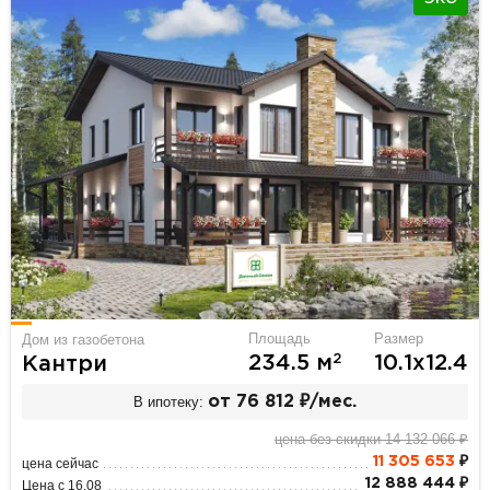
Площадь
Размер
Дом из газобетона
2
234.5 м
10.1х12.4
Кантри
В ипотеку:
от 76 812 ₽/мес.
цена без скидки 14 132 066 ₽
11 305 653
₽
цена сейчас
12 888 444 ₽
Цена с 16.08