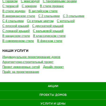
С гаражом
С мансардой
С панорамными окнами
С террасой
С эркером
В стиле прованс
В стиле модерн
В английском стиле
В американском стиле
С 2 спальнями
С 3 спальнями
С 4 спальнями
Со вторым цветом
С котельной
С плоской крышей
С двускатной крышей
С ломаной крышей
С вальмовой крышей
В канадском стиле
В классическом стиле
В современном стиле
В финском стиле
НАШИ УСЛУГИ
Индивидуальное проектирование домов
Архитектурно-строительный проект
Проект инженерных сетей
Дизайн проект
Прайс на проектирование
АКЦИИ
ПРОЕКТЫ ДОМОВ
УСЛУГИ И ЦЕНЫ