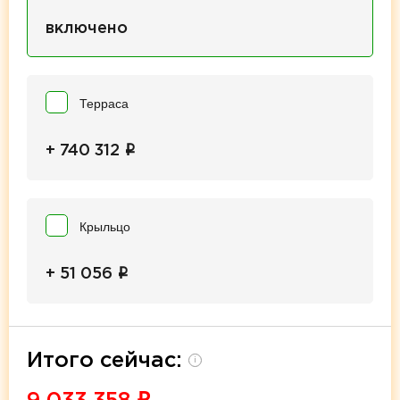
включено
Терраса
i
+ 740 312
Крыльцо
i
+ 51 056
Итого сейчас:
i