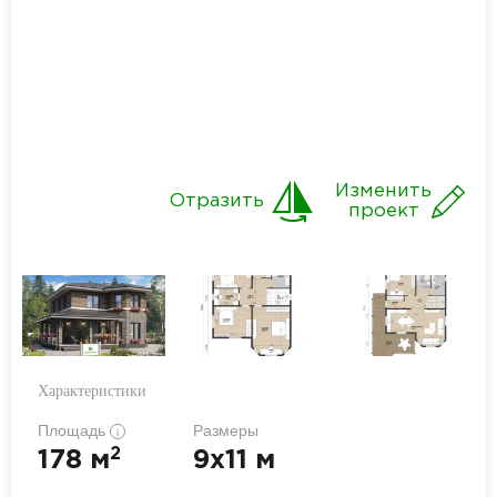
Изменить
Отразить
проект
Характеристики
Площадь
Размеры
i
2
178 м
9x11 м