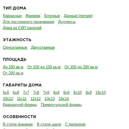
ТИП ДОМА
Каркасные
Фахверк
Блочные
Дачные (летние)
Для постоянного проживания
Дуплексы
Дома из СИП панелей
ЭТАЖНОСТЬ
Одноэтажные
Двухэтажные
ПЛОЩАДЬ
До 100 кв.м
От 100 до 150 кв.м
От 150 до 200 кв.м
От 200 кв.м
ГАБАРИТЫ ДОМА
6х6
6х8
7х7
7х8
7х9
8х8
8х9
8х10
9х9
10х10
10х12
11х11
12х12
13х13
14х14
Квадратной формы
Прямоугольной формы
ОСОБЕННОСТИ
В стиле фахверк
В стиле шале
С балконом