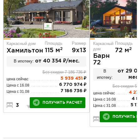
Площадь
Размер
Площадь
Каркасный дом
Каркасный
дом
2
2
115 м
9х13
72 м
Хамильтон
Барн
В ипотеку:
от 40 354 ₽/мес.
72
В
от 29 05
Без скидки 7 186 736 ₽
ипотеку:
мес.
5 939 451
₽
цена сейчас
6 770 974 ₽
Цена с 16.08
Без скидки 5 
7 186 736 ₽
Цена с 31.08
4 27
цена сейчас
4 8
Цена с 16.08
ПОЛУЧИТЬ РАСЧЕТ
3
2
1
5 17
Цена с 31.08
ПОЛУЧИТЬ Р
2
1