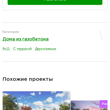
разделитель
Категория:
Дома из газобетона
9x11
С террасой
Двухэтажные
разделитель
Похожие проекты
Рас