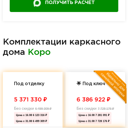
ПОЛУЧИТЬ РАСЧЕТ
Комплектации каркасного
дома
Коро
Под отделку
🌟 Под ключ 🌟
5 371 330
₽
6 386 922
₽
Без скидки
Без скидки
6 499 309
₽
7 728 176
₽
Цена с 16.08
6 123 316 ₽
Цена с 16.08
7 281 091 ₽
Цена с 31.08
6 499 309 ₽
Цена с 31.08
7 728 176 ₽