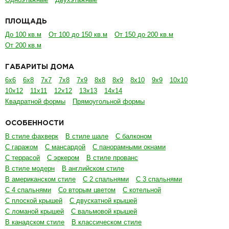
ПЛОЩАДЬ
До 100 кв.м
От 100 до 150 кв.м
От 150 до 200 кв.м
От 200 кв.м
ГАБАРИТЫ ДОМА
6х6
6х8
7х7
7х8
7х9
8х8
8х9
8х10
9х9
10х10
10х12
11х11
12х12
13х13
14х14
Квадратной формы
Прямоугольной формы
ОСОБЕННОСТИ
В стиле фахверк
В стиле шале
С балконом
С гаражом
С мансардой
С панорамными окнами
С террасой
С эркером
В стиле прованс
В стиле модерн
В английском стиле
В американском стиле
С 2 спальнями
С 3 спальнями
С 4 спальнями
Со вторым цветом
С котельной
С плоской крышей
С двускатной крышей
С ломаной крышей
С вальмовой крышей
В канадском стиле
В классическом стиле