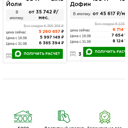
Дофин
Йоли
В
от 35 742 ₽/
В ипотеку:
от 45 617 ₽/ме
ипотеку:
мес.
Без скидки 8 124 1
Без скидки 6 365 394 ₽
6 714 1
цена сейчас
5 260 657
₽
цена сейчас
7 654 1
Цена с 16.08
5 997 149 ₽
Цена с 16.08
8 124 1
Цена с 31.08
6 365 394 ₽
Цена с 31.08
ПОЛУЧИТЬ РАСЧ
3
2
1
ПОЛУЧИТЬ РАСЧЕТ
2
1
1