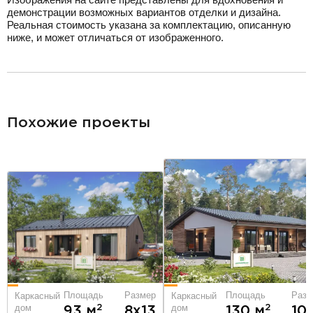
демонстрации возможных вариантов отделки и дизайна.
Реальная стоимость указана за комплектацию, описанную
ниже, и может отличаться от изображенного.
разделитель
Похожие проекты
Площадь
Разм
Площадь
Размер
Каркасный
Каркасный
дом
дом
2
2
130 м
10
93 м
8х13