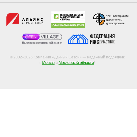
член ассоциации
деревянного
домостроения
© 2002–2026 Компания «Дачный Сезон» — надежный подрядчик
в
Москве
и
Московской области
!