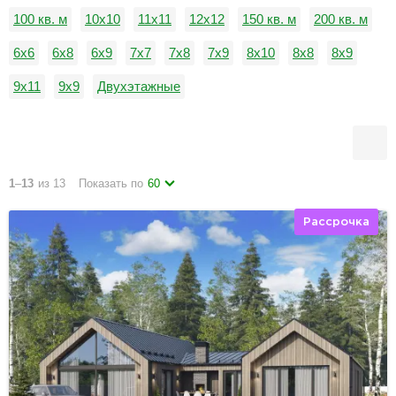
100 кв. м
10x10
11x11
12x12
150 кв. м
200 кв. м
6x6
6x8
6x9
7x7
7x8
7x9
8x10
8x8
8x9
9x11
9x9
Двухэтажные
1
–
13
из 13
Показать по
60
Рассрочка