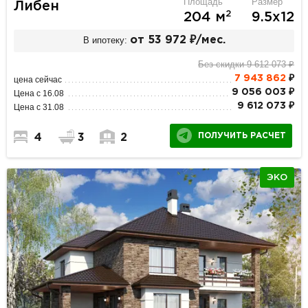
Площадь
Размер
Либен
2
204 м
9.5х12
В ипотеку:
от 53 972 ₽/мес.
Без скидки 9 612 073 ₽
7 943 862
₽
цена сейчас
9 056 003 ₽
Цена с 16.08
9 612 073 ₽
Цена с 31.08
ПОЛУЧИТЬ РАСЧЕТ
4
3
2
ЭКО