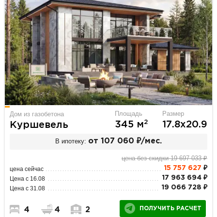
Площадь
Размер
Дом из газобетона
2
345 м
17.8х20.9
Куршевель
В ипотеку:
от 107 060 ₽/мес.
цена без скидки 19 697 033 ₽
15 757 627
₽
цена сейчас
17 963 694 ₽
Цена с 16.08
19 066 728 ₽
Цена с 31.08
ПОЛУЧИТЬ РАСЧЕТ
4
4
2