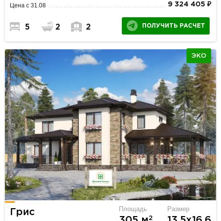
9 324 405 ₽
Цена с 31.08
ПОЛУЧИТЬ РАСЧЕТ
5
2
2
ЭКО
Площадь
Размер
Грис
2
305 м
13.5х16.6