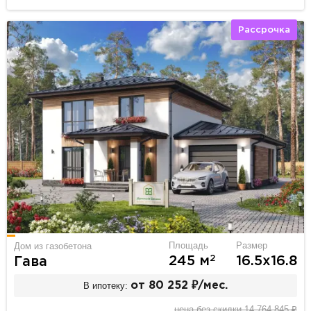
Рассрочка
Площадь
Размер
Дом из газобетона
2
245 м
16.5х16.8
Гава
В ипотеку:
от 80 252 ₽/мес.
цена без скидки 14 764 845 ₽