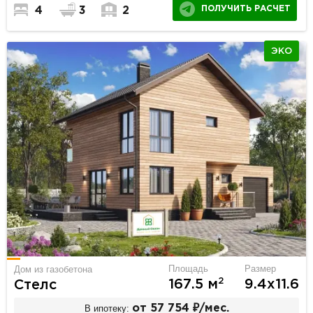
ПОЛУЧИТЬ РАСЧЕТ
4
3
2
ЭКО
Площадь
Размер
Дом из газобетона
2
167.5 м
9.4х11.6
Стелс
В ипотеку:
от 57 754 ₽/мес.