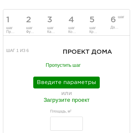
шаг
1
2
3
4
5
6
Данные
шаг
шаг
шаг
шаг
шаг
Проект
Фундамент
Каркас и стены
Коммуникации
Крыша
ШАГ 1 ИЗ 6
ПРОЕКТ ДОМА
Пропустить шаг
Введите параметры
или
Загрузите проект
Площадь, м
2