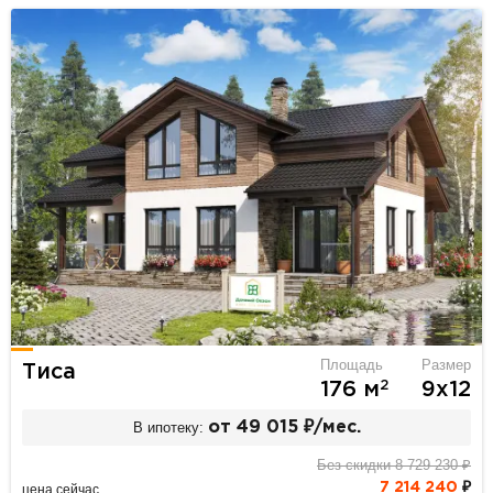
Площадь
Размер
Тиса
2
176 м
9х12
В ипотеку:
от 49 015 ₽/мес.
Без скидки 8 729 230 ₽
7 214 240
₽
цена сейчас