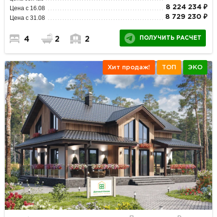
8 224 234 ₽
Цена с 16.08
8 729 230 ₽
Цена с 31.08
ПОЛУЧИТЬ РАСЧЕТ
4
2
2
Хит продаж!
ТОП
ЭКО