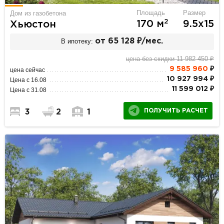
Площадь
Размер
Дом из газобетона
2
170 м
9.5х15
Хьюстон
В ипотеку:
от 65 128 ₽/мес.
цена без скидки 11 982 450 ₽
9 585 960
₽
цена сейчас
10 927 994 ₽
Цена с 16.08
11 599 012 ₽
Цена с 31.08
ПОЛУЧИТЬ РАСЧЕТ
3
2
1