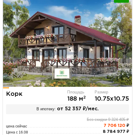
Площадь
Размер
Корк
2
188 м
10.75х10.75
В ипотеку:
от 52 357 ₽/мес.
Без скидки 9 324 405 ₽
7 706 120
₽
цена сейчас
8 784 977 ₽
Цена с 16.08