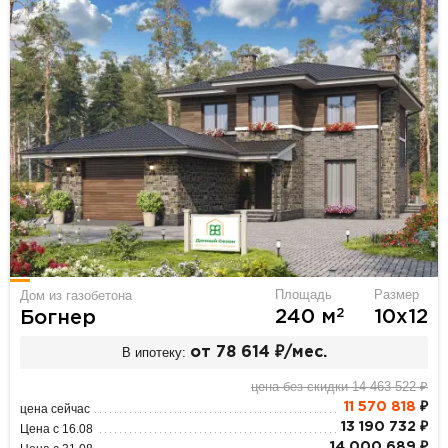
Площадь
Размер
Дом из газобетона
2
240 м
10х12
Богнер
В ипотеку:
от 78 614 ₽/мес.
цена без скидки 14 463 522 ₽
11 570 818
₽
цена сейчас
13 190 732 ₽
Цена с 16.08
14 000 689 ₽