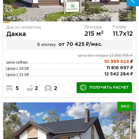
Площадь
Размер
Дом из газобетона
2
215 м
11.7х12
Дакка
В ипотеку:
от 70 425 ₽/мес.
цена без скидки 12 956 905 ₽
10 365 524
₽
цена сейчас
11 816 697 ₽
Цена с 16.08
12 542 284 ₽
Цена с 31.08
ПОЛУЧИТЬ РАСЧЕТ
5
2
2
ЭКО