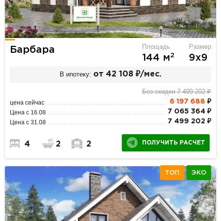
Площадь
Размер
Барбара
2
144 м
9х9
В ипотеку:
от 42 108 ₽/мес.
Без скидки 7 499 202 ₽
6 197 688
₽
цена сейчас
7 065 364 ₽
Цена с 16.08
7 499 202 ₽
Цена с 31.08
ПОЛУЧИТЬ РАСЧЕТ
4
2
2
ТОП
ЭКО