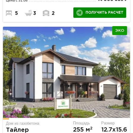
Цена с 31.08
ПОЛУЧИТЬ РАСЧЕТ
5
3
2
ЭКО
Площадь
Размер
Дом из газобетона
2
255 м
12.7х15.6
Тайлер