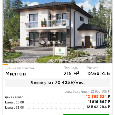
Площадь
Размер
Дом из газобетона
2
215 м
12.6х14.6
Милтон
В ипотеку:
от 70 425 ₽/мес.
цена без скидки 12 956 905 ₽
10 365 524
₽
цена сейчас
11 816 697 ₽
Цена с 16.08
12 542 284 ₽
Цена с 31.08