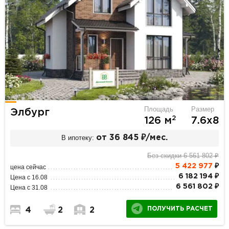
Площадь
Размер
Элбург
2
126 м
7.6х8
В ипотеку:
от 36 845 ₽/мес.
Без скидки 6 561 802 ₽
5 422 977
₽
цена сейчас
6 182 194 ₽
Цена с 16.08
6 561 802 ₽
Цена с 31.08
ПОЛУЧИТЬ РАСЧЕТ
4
2
2