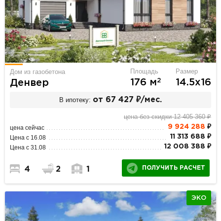
Площадь
Размер
Дом из газобетона
2
176 м
14.5х16
Денвер
В ипотеку:
от 67 427 ₽/мес.
цена без скидки 12 405 360 ₽
9 924 288
₽
цена сейчас
11 313 688 ₽
Цена с 16.08
12 008 388 ₽
Цена с 31.08
ПОЛУЧИТЬ РАСЧЕТ
4
2
1
ЭКО