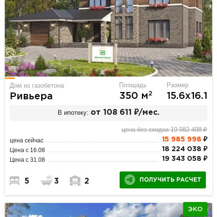
Площадь
Размер
Дом из газобетона
2
350 м
15.6х16.1
Ривьера
В ипотеку:
от 108 611 ₽/мес.
цена без скидки 19 982 498 ₽
15 985 998
₽
цена сейчас
18 224 038 ₽
Цена с 16.08
19 343 058 ₽
Цена с 31.08
ПОЛУЧИТЬ РАСЧЕТ
5
3
2
ЭКО