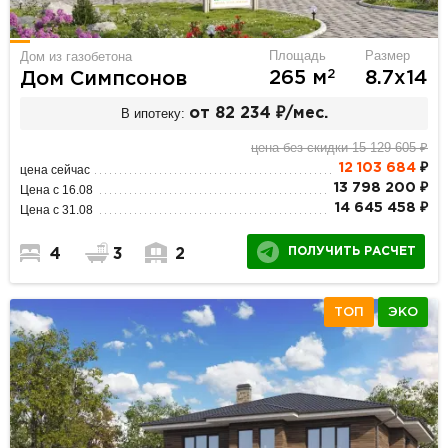
Площадь
Размер
Дом из газобетона
2
265 м
8.7х14
Дом Симпсонов
В ипотеку:
от 82 234 ₽/мес.
цена без скидки 15 129 605 ₽
12 103 684
₽
цена сейчас
13 798 200 ₽
Цена с 16.08
14 645 458 ₽
Цена с 31.08
ПОЛУЧИТЬ РАСЧЕТ
4
3
2
ТОП
ЭКО