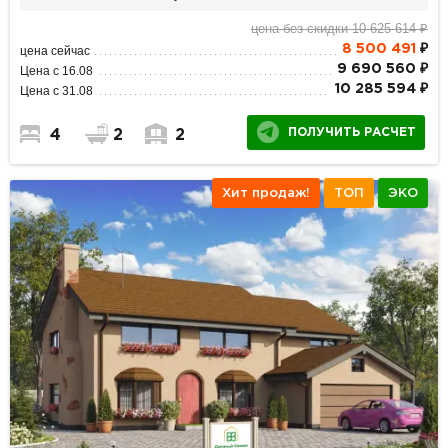
цена без скидки 10 625 614 ₽
8 500 491
₽
цена сейчас
9 690 560 ₽
Цена с 16.08
10 285 594 ₽
Цена с 31.08
ПОЛУЧИТЬ РАСЧЕТ
4
2
2
Хит продаж!
ТОП
ЭКО