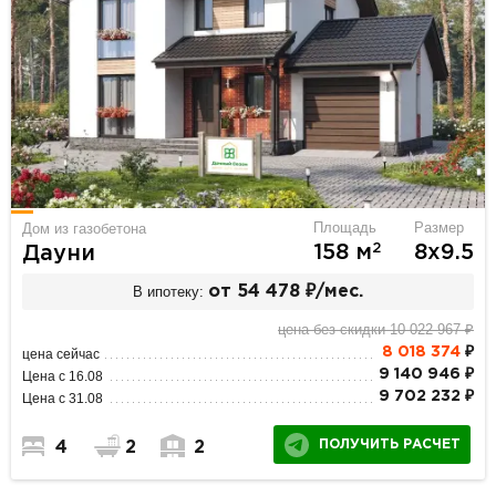
Площадь
Размер
Дом из газобетона
2
158 м
8х9.5
Дауни
В ипотеку:
от 54 478 ₽/мес.
цена без скидки 10 022 967 ₽
8 018 374
₽
цена сейчас
9 140 946 ₽
Цена с 16.08
9 702 232 ₽
Цена с 31.08
ПОЛУЧИТЬ РАСЧЕТ
4
2
2