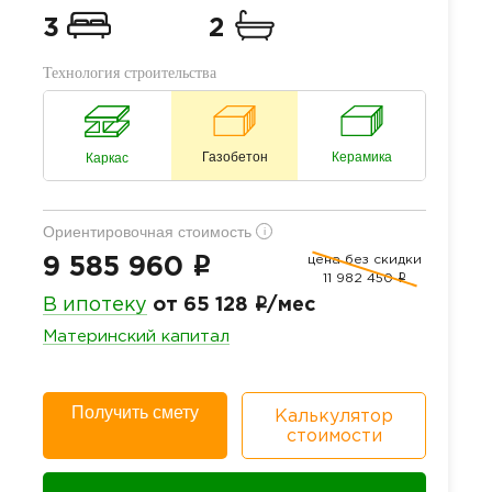
3
2
Технология строительства
Газобетон
Керамика
Каркас
Ориентировочная стоимость
i
цена без скидки
i
9 585 960
11 982 450
i
i
В ипотеку
от 65 128
/мес
Материнский капитал
Получить смету
Калькулятор
стоимости