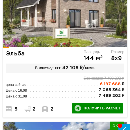
Площадь
Размер
Эльба
2
144 м
8х9
В ипотеку:
от 42 108 ₽/мес.
Без скидки 7 499 202 ₽
6 197 688
₽
цена сейчас
7 065 364 ₽
Цена с 16.08
7 499 202 ₽
Цена с 31.08
ПОЛУЧИТЬ РАСЧЕТ
5
2
2
ЭКО