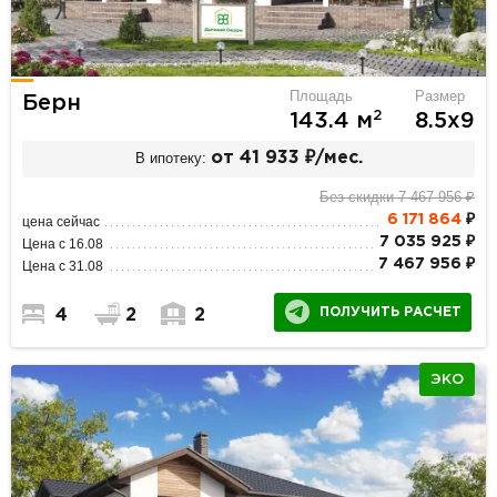
Площадь
Размер
Берн
2
143.4 м
8.5х9
В ипотеку:
от 41 933 ₽/мес.
Без скидки 7 467 956 ₽
6 171 864
₽
цена сейчас
7 035 925 ₽
Цена с 16.08
7 467 956 ₽
Цена с 31.08
ПОЛУЧИТЬ РАСЧЕТ
4
2
2
ЭКО