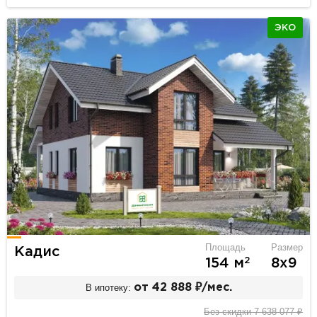
ЭКО
Площадь
Размер
Кадис
2
154 м
8х9
В ипотеку:
от 42 888 ₽/мес.
Без скидки 7 638 077 ₽