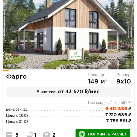
Площадь
Размер
Фарго
2
149 м
9х10
В ипотеку:
от 43 570 ₽/мес.
Без скидки 7 759 591 ₽
6 412 886
₽
цена сейчас
7 310 689 ₽
Цена с 16.08
7 759 591 ₽
Цена с 31.08
ПОЛУЧИТЬ РАСЧЕТ
5
1
2