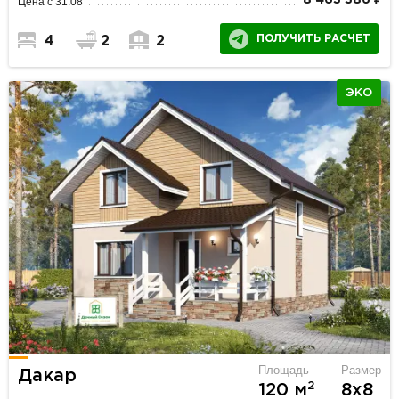
8 463 386 ₽
Цена с 31.08
ПОЛУЧИТЬ РАСЧЕТ
4
2
2
ЭКО
Площадь
Размер
Дакар
2
120 м
8х8