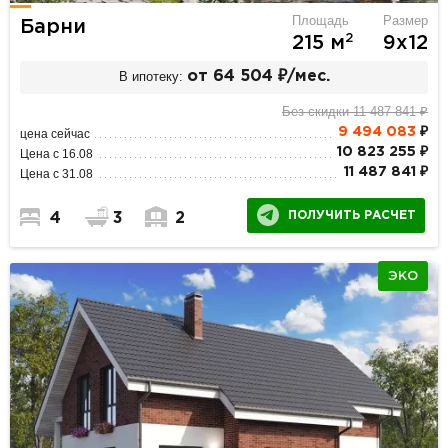
Площадь
Размер
Барни
2
215 м
9х12
В ипотеку:
от 64 504 ₽/мес.
Без скидки 11 487 841 ₽
9 494 083
₽
цена сейчас
10 823 255 ₽
Цена с 16.08
11 487 841 ₽
Цена с 31.08
ПОЛУЧИТЬ РАСЧЕТ
4
3
2
ЭКО