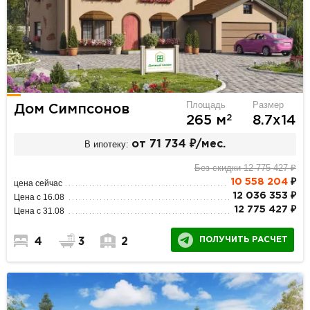
Площадь
Размер
Дом Симпсонов
2
265 м
8.7х14
В ипотеку:
от 71 734 ₽/мес.
Без скидки 12 775 427 ₽
10 558 204
₽
цена сейчас
12 036 353 ₽
Цена с 16.08
12 775 427 ₽
Цена с 31.08
ПОЛУЧИТЬ РАСЧЕТ
4
3
2