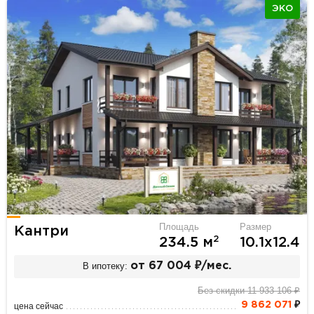
ЭКО
Площадь
Размер
Кантри
2
234.5 м
10.1х12.4
В ипотеку:
от 67 004 ₽/мес.
Без скидки 11 933 106 ₽
9 862 071
₽
цена сейчас