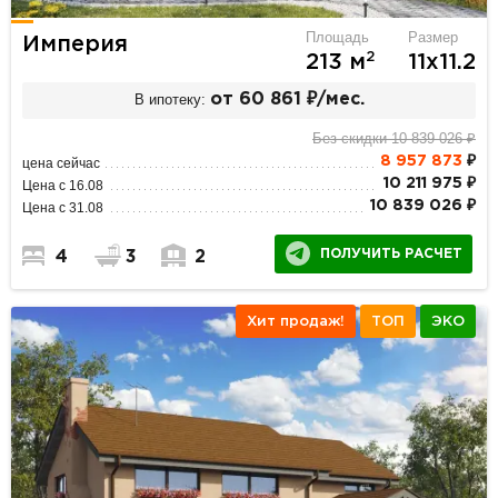
Площадь
Размер
Империя
2
213 м
11х11.2
В ипотеку:
от 60 861 ₽/мес.
Без скидки 10 839 026 ₽
8 957 873
₽
цена сейчас
10 211 975 ₽
Цена с 16.08
10 839 026 ₽
Цена с 31.08
ПОЛУЧИТЬ РАСЧЕТ
4
3
2
Хит продаж!
ТОП
ЭКО