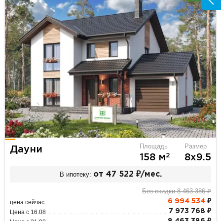
Площадь
Размер
Дауни
2
158 м
8х9.5
В ипотеку:
от 47 522 ₽/мес.
Без скидки 8 463 386 ₽
6 994 534
₽
цена сейчас
7 973 768 ₽
Цена с 16.08