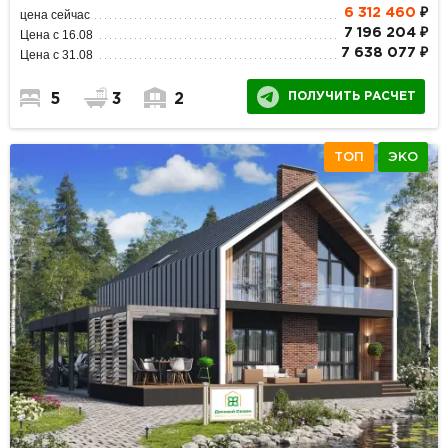
6 312 460
₽
цена сейчас
7 196 204 ₽
Цена с 16.08
7 638 077 ₽
Цена с 31.08
ПОЛУЧИТЬ РАСЧЕТ
5
3
2
ТОП
ЭКО