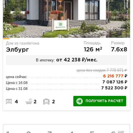
Площадь
Размер
Дом из газобетона
2
126 м
7.6х8
Элбург
В ипотеку:
от 42 238 ₽/мес.
цена без скидки 7 770 971 ₽
6 216 777
₽
цена сейчас
7 087 126 ₽
Цена с 16.08
7 522 300 ₽
Цена с 31.08
ПОЛУЧИТЬ РАСЧЕТ
4
2
2
шаг