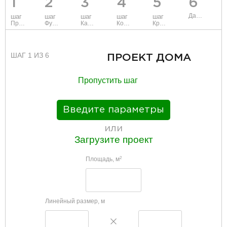
1
2
3
4
5
6
Данные
шаг
шаг
шаг
шаг
шаг
Проект
Фундамент
Каркас и стены
Коммуникации
Крыша
ШАГ 1 ИЗ 6
ПРОЕКТ ДОМА
Пропустить шаг
Введите параметры
или
Загрузите проект
Площадь, м
2
Линейный размер, м