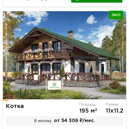
ЭКО
Площадь
Размер
Котка
2
195 м
11х11.2
В ипотеку:
от 54 306 ₽/мес.