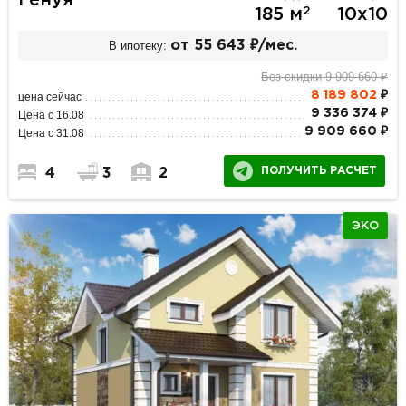
Генуя
2
185 м
10х10
В ипотеку:
от 55 643 ₽/мес.
Без скидки 9 909 660 ₽
8 189 802
₽
цена сейчас
9 336 374 ₽
Цена с 16.08
9 909 660 ₽
Цена с 31.08
ПОЛУЧИТЬ РАСЧЕТ
4
3
2
ЭКО