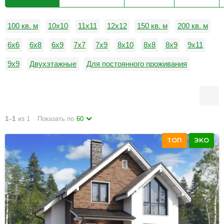
100 кв. м
10x10
11x11
12x12
150 кв. м
200 кв. м
6x6
6x8
6x9
7x7
7x9
8x10
8x8
8x9
9x11
9x9
Двухэтажные
Для постоянного проживания
1
–
1
из 1
Показать по
60
ТОП
ЭКО