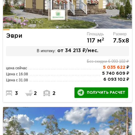
Площадь
Размер
Эври
2
117 м
7.5х8
В ипотеку:
от 34 213 ₽/мес.
Без скидки 6 093 102 ₽
5 035 622
₽
цена сейчас
5 740 609 ₽
Цена с 16.08
6 093 102 ₽
Цена с 31.08
ПОЛУЧИТЬ РАСЧЕТ
3
2
2