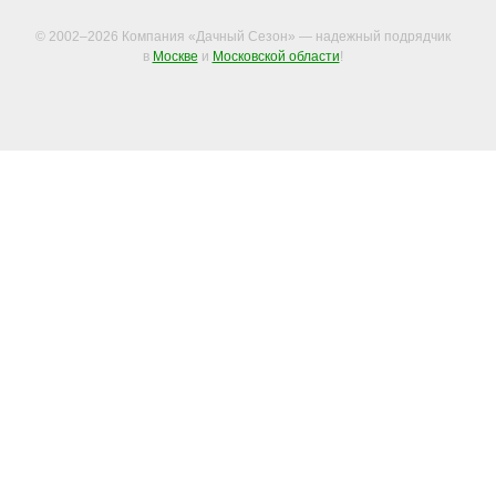
© 2002–2026 Компания «Дачный Сезон» — надежный подрядчик
в
Москве
и
Московской области
!