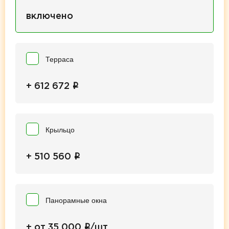
включено
Терраса
i
+ 612 672
Крыльцо
i
+ 510 560
Панорамные окна
i
+ от 35 000
/шт.