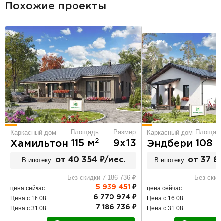
Похожие проекты
Площадь
Размер
Площад
Каркасный дом
Каркасный дом
2
115 м
9х13
108 
Хамильтон
Эндбери
В ипотеку:
от 40 354 ₽/мес.
В ипотеку:
от 37 8
Без скидки 7 186 736 ₽
Без скид
5 939 451
₽
цена сейчас
цена сейчас
6 770 974 ₽
Цена с 16.08
Цена с 16.08
7 186 736 ₽
Цена с 31.08
Цена с 31.08