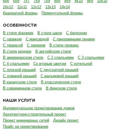
6х6
6х8
7х7
7х8
7х9
8х8
8х9
8х10
9х9
10х10
10х12
11х11
12х12
13х13
14х14
Квадратной формы
Прямоугольной формы
ОСОБЕННОСТИ
В стиле фахверк
В стиле шале
С балконом
С гаражом
С мансардой
С панорамными окнами
С террасой
С эркером
В стиле прованс
В стиле модерн
В английском стиле
В американском стиле
С 2 спальнями
С 3 спальнями
С 4 спальнями
Со вторым цветом
С котельной
С плоской крышей
С двускатной крышей
С ломаной крышей
С вальмовой крышей
В канадском стиле
В классическом стиле
В современном стиле
В финском стиле
НАШИ УСЛУГИ
Индивидуальное проектирование домов
Архитектурно-строительный проект
Проект инженерных сетей
Дизайн проект
Прайс на проектирование