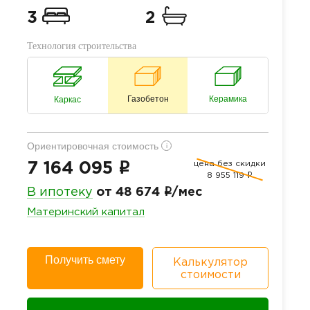
3
2
Технология строительства
Газобетон
Керамика
Каркас
Ориентировочная стоимость
i
цена без скидки
i
7 164 095
8 955 119
i
i
В ипотеку
от 48 674
/мес
Материнский капитал
Получить смету
Калькулятор
стоимости