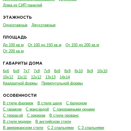
Дома из СИП панелей
ЭТАЖНОСТЬ
Одноэтажные
Двухэтажные
ПЛОЩАДЬ
До 100 кв.м
От 100 до 150 кв.м
От 150 до 200 кв.м
От 200 кв.м
ГАБАРИТЫ ДОМА
6х6
6х8
7х7
7х8
7х9
8х8
8х9
8х10
9х9
10х10
10х12
11х11
12х12
13х13
14х14
Квадратной формы
Прямоугольной формы
ОСОБЕННОСТИ
В стиле фахверк
В стиле шале
С балконом
С гаражом
С мансардой
С панорамными окнами
С террасой
С эркером
В стиле прованс
В стиле модерн
В английском стиле
В американском стиле
С 2 спальнями
С 3 спальнями