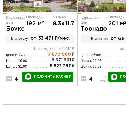
Площадь
Размер
Площадь
Каркасный
Каркасный
дом
дом
2
192 м
8.3х11.7
2
201 м
Брукс
Торнадо
В ипотеку:
от 53 471 ₽/мес.
В ипотеку:
от 63 8
Без скидки 9 522 797 ₽
Без с
7 870 080
₽
цена сейчас
цена сейчас
8 971 891 ₽
Цена с 16.08
Цена с 16.08
9 522 797 ₽
Цена с 31.08
Цена с 31.08
ПОЛУЧИТЬ РАСЧЕТ
ПОЛ
4
2
2
4
3
1