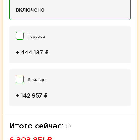
включено
Терраса
i
+ 444 187
Крыльцо
i
+ 142 957
Итого сейчас:
i