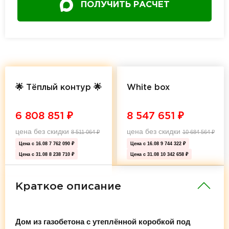
ПОЛУЧИТЬ РАСЧЕТ
🌟 Тёплый контур 🌟
White box
6 808 851
₽
8 547 651
₽
цена без скидки
цена без скидки
8 511 064
₽
10 684 564
₽
Цена с 16.08
7 762 090 ₽
Цена с 16.08
9 744 322 ₽
Цена с 31.08
8 238 710 ₽
Цена с 31.08
10 342 658 ₽
Краткое описание
Дом из газобетона с утеплённой коробкой под