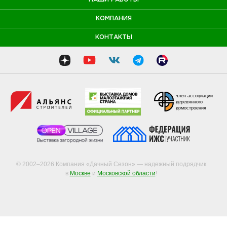
КОМПАНИЯ
КОНТАКТЫ
член ассоциации
деревянного
домостроения
© 2002–2026 Компания «Дачный Сезон» — надежный подрядчик
в
Москве
и
Московской области
!