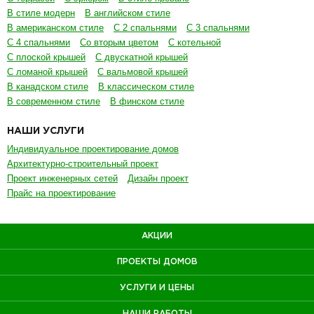
В стиле модерн
В английском стиле
В американском стиле
С 2 спальнями
С 3 спальнями
С 4 спальнями
Со вторым цветом
С котельной
С плоской крышей
С двускатной крышей
С ломаной крышей
С вальмовой крышей
В канадском стиле
В классическом стиле
В современном стиле
В финском стиле
НАШИ УСЛУГИ
Индивидуальное проектирование домов
Архитектурно-строительный проект
Проект инженерных сетей
Дизайн проект
Прайс на проектирование
АКЦИИ
ПРОЕКТЫ ДОМОВ
УСЛУГИ И ЦЕНЫ
НАШИ РАБОТЫ