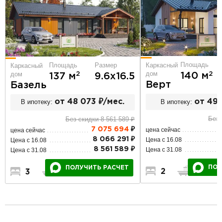
Площадь
Площадь
Размер
Каркасный
Каркасный
дом
дом
2
2
140 м
137 м
9.6х16.5
Верт
Базель
В ипотеку:
от 49 
В ипотеку:
от 48 073 ₽/мес.
Без 
Без скидки 8 561 589 ₽
7 075 694
₽
цена сейчас
цена сейчас
8 066 291 ₽
Цена с 16.08
Цена с 16.08
8 561 589 ₽
Цена с 31.08
Цена с 31.08
ПОЛ
ПОЛУЧИТЬ РАСЧЕТ
2
2
3
2
1