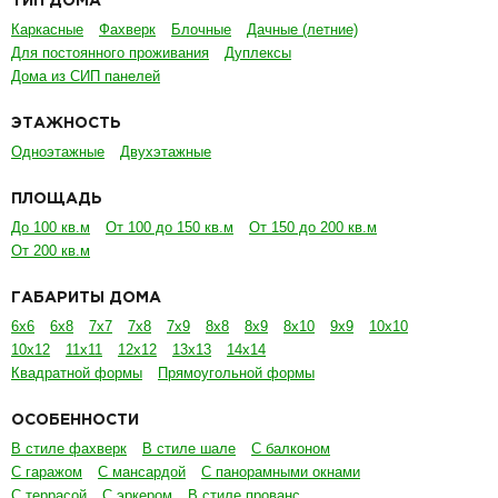
ТИП ДОМА
Каркасные
Фахверк
Блочные
Дачные (летние)
Для постоянного проживания
Дуплексы
Дома из СИП панелей
ЭТАЖНОСТЬ
Одноэтажные
Двухэтажные
ПЛОЩАДЬ
До 100 кв.м
От 100 до 150 кв.м
От 150 до 200 кв.м
От 200 кв.м
ГАБАРИТЫ ДОМА
6х6
6х8
7х7
7х8
7х9
8х8
8х9
8х10
9х9
10х10
10х12
11х11
12х12
13х13
14х14
Квадратной формы
Прямоугольной формы
ОСОБЕННОСТИ
В стиле фахверк
В стиле шале
С балконом
С гаражом
С мансардой
С панорамными окнами
С террасой
С эркером
В стиле прованс