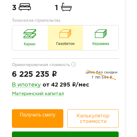
3
1
Технология строительства
Газобетон
Керамика
Каркас
Ориентировочная стоимость
i
цена без скидки
i
6 225 235
7 781 544
i
i
В ипотеку
от 42 295
/мес
Материнский капитал
Получить смету
Калькулятор
стоимости