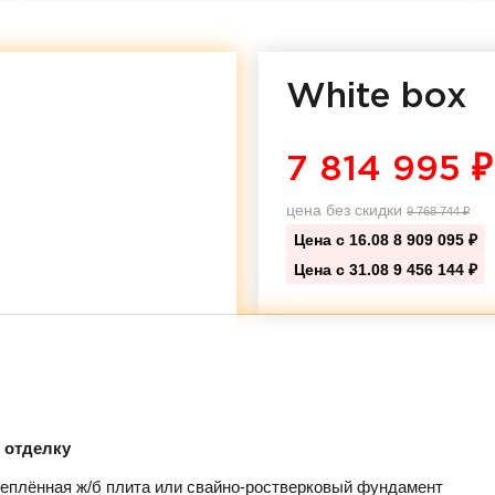
White box
7 814 995
₽
цена без скидки
9 768 744
₽
Цена с 16.08
8 909 095 ₽
Цена с 31.08
9 456 144 ₽
д отделку
еплённая ж/б плита или свайно-ростверковый фундамент