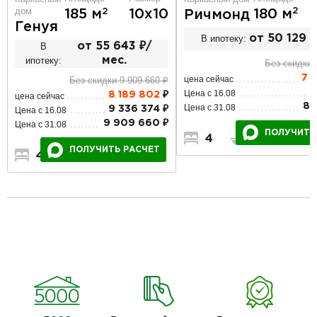
дом
2
2
180 м
185 м
10х10
Ричмонд
Генуя
В ипотеку:
от 50 129 ₽
В
от 55 643 ₽/
ипотеку:
мес.
Без скидки 
7 
цена сейчас
Без скидки 9 909 660 ₽
8
Цена с 16.08
8 189 802
₽
цена сейчас
8 
Цена с 31.08
9 336 374 ₽
Цена с 16.08
9 909 660 ₽
Цена с 31.08
ПОЛУЧИТЬ
4
2
2
ПОЛУЧИТЬ РАСЧЕТ
4
3
2