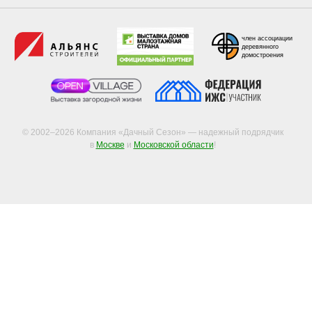
член ассоциации
деревянного
домостроения
© 2002–2026 Компания «Дачный Сезон» — надежный подрядчик
в
Москве
и
Московской области
!