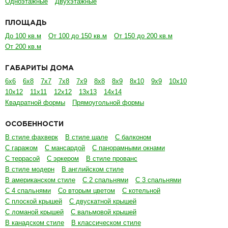
Одноэтажные
Двухэтажные
ПЛОЩАДЬ
До 100 кв.м
От 100 до 150 кв.м
От 150 до 200 кв.м
От 200 кв.м
ГАБАРИТЫ ДОМА
6х6
6х8
7х7
7х8
7х9
8х8
8х9
8х10
9х9
10х10
10х12
11х11
12х12
13х13
14х14
Квадратной формы
Прямоугольной формы
ОСОБЕННОСТИ
В стиле фахверк
В стиле шале
С балконом
С гаражом
С мансардой
С панорамными окнами
С террасой
С эркером
В стиле прованс
В стиле модерн
В английском стиле
В американском стиле
С 2 спальнями
С 3 спальнями
С 4 спальнями
Со вторым цветом
С котельной
С плоской крышей
С двускатной крышей
С ломаной крышей
С вальмовой крышей
В канадском стиле
В классическом стиле