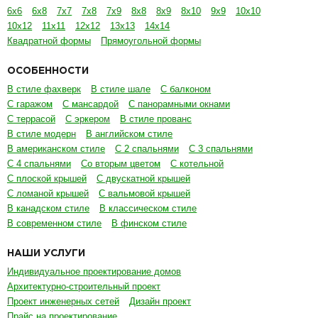
6х6
6х8
7х7
7х8
7х9
8х8
8х9
8х10
9х9
10х10
10х12
11х11
12х12
13х13
14х14
Квадратной формы
Прямоугольной формы
ОСОБЕННОСТИ
В стиле фахверк
В стиле шале
С балконом
С гаражом
С мансардой
С панорамными окнами
С террасой
С эркером
В стиле прованс
В стиле модерн
В английском стиле
В американском стиле
С 2 спальнями
С 3 спальнями
С 4 спальнями
Со вторым цветом
С котельной
С плоской крышей
С двускатной крышей
С ломаной крышей
С вальмовой крышей
В канадском стиле
В классическом стиле
В современном стиле
В финском стиле
НАШИ УСЛУГИ
Индивидуальное проектирование домов
Архитектурно-строительный проект
Проект инженерных сетей
Дизайн проект
Прайс на проектирование