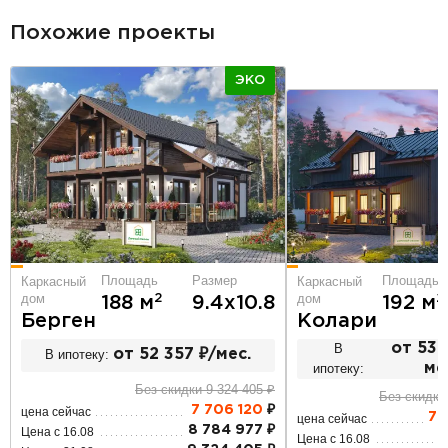
Похожие проекты
ЭКО
Площадь
Размер
Площадь
Каркасный
Каркасный
дом
дом
2
2
188 м
9.4х10.8
192 м
Берген
Колари
В
от 53 
В ипотеку:
от 52 357 ₽/мес.
ипотеку:
ме
Без скидки 9 324 405 ₽
Без скидки
7 706 120
₽
цена сейчас
7 
цена сейчас
8 784 977 ₽
Цена с 16.08
8
Цена с 16.08