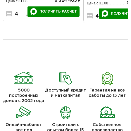
9 324 405 ₽
Цена с 31.08
9
Цена с 31.08
ПОЛУЧИТЬ РАСЧЕТ
4
2
2
ПОЛУЧИТЬ
4
3
5000
Доступный кредит
Гарантия на все
построенных
и маткапитал
работы до 15 лет
домов с 2002 года
Онлайн-кабинет
Строители с
Собственное
всё под
опытом более 15
производство