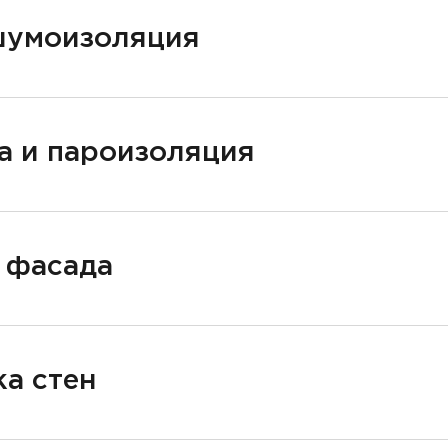
шумоизоляция
а и пароизоляция
 фасада
а стен