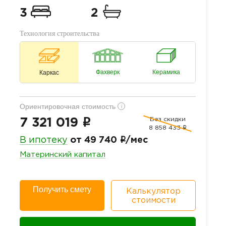
3
2
Технология строительства
Фахверк
Керамика
Каркас
Ориентировочная стоимость
i
Без скидки
i
7 321 019
8 858 433
i
i
В ипотеку
от 49 740
/мес
Материнский капитал
Получить смету
Калькулятор
стоимости