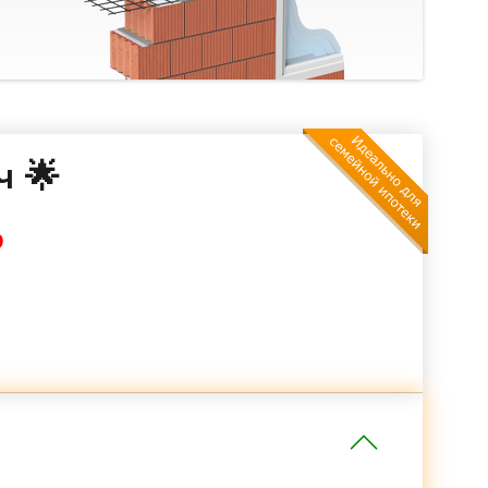
ч 🌟
₽