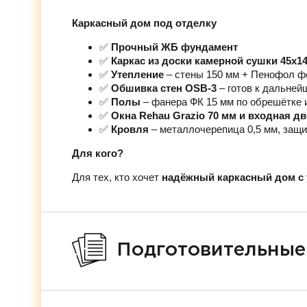
Каркасный дом под отделку
✅
Прочный ЖБ фундамент
✅
Каркас из доски камерной сушки 45х1
✅
Утепление
– стены 150 мм + Пенофол ф
✅
Обшивка стен OSB-3
– готов к дальней
✅
Полы
– фанера ФК 15 мм по обрешётке 
✅
Окна Rehau Grazio 70 мм и входная д
✅
Кровля
– металлочерепица 0,5 мм, защи
Для кого?
Для тех, кто хочет
надёжный каркасный дом с 
Подготовительные