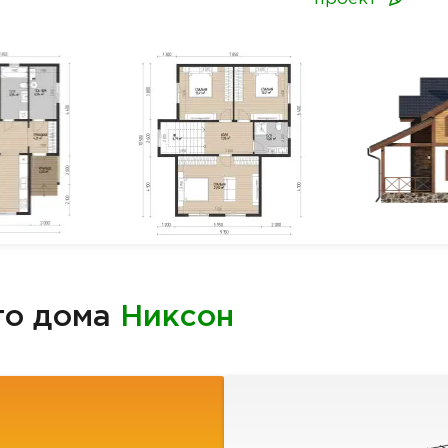
го дома
Никсон