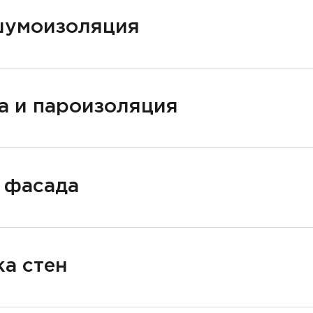
шумоизоляция
а и пароизоляция
 фасада
а стен