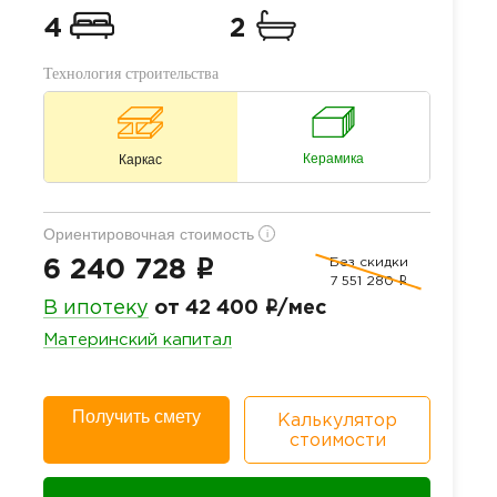
4
2
Технология строительства
Керамика
Каркас
Ориентировочная стоимость
i
Без скидки
i
6 240 728
7 551 280
i
i
В ипотеку
от 42 400
/мес
Материнский капитал
Получить смету
Калькулятор
стоимости