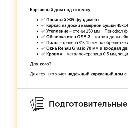
Каркасный дом под отделку
✅
Прочный ЖБ фундамент
✅
Каркас из доски камерной сушки 45х1
✅
Утепление
– стены 150 мм + Пенофол ф
✅
Обшивка стен OSB-3
– готов к дальней
✅
Полы
– фанера ФК 15 мм по обрешётке 
✅
Окна Rehau Grazio 70 мм и входная д
✅
Кровля
– металлочерепица 0,5 мм, защи
Для кого?
Для тех, кто хочет
надёжный каркасный дом с 
Подготовительные