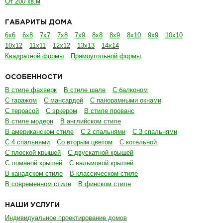
От 200 кв.м
ГАБАРИТЫ ДОМА
6х6
6х8
7х7
7х8
7х9
8х8
8х9
8х10
9х9
10х10
10х12
11х11
12х12
13х13
14х14
Квадратной формы
Прямоугольной формы
ОСОБЕННОСТИ
В стиле фахверк
В стиле шале
С балконом
С гаражом
С мансардой
С панорамными окнами
С террасой
С эркером
В стиле прованс
В стиле модерн
В английском стиле
В американском стиле
С 2 спальнями
С 3 спальнями
С 4 спальнями
Со вторым цветом
С котельной
С плоской крышей
С двускатной крышей
С ломаной крышей
С вальмовой крышей
В канадском стиле
В классическом стиле
В современном стиле
В финском стиле
НАШИ УСЛУГИ
Индивидуальное проектирование домов