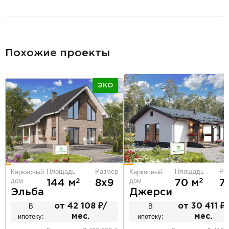
разделитель
Похожие проекты
ЭКО
Площадь
Ра
Площадь
Размер
Каркасный
Каркасный
дом
дом
2
2
70 м
7
144 м
8х9
Джерси
Эльба
В
от 30 411 ₽/
В
от 42 108 ₽/
ипотеку:
мес.
ипотеку:
мес.