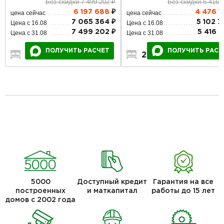
Без скидки 5 416 
Без скидки 7 499 202 ₽
4 476 1
6 197 688
₽
цена сейчас
цена сейчас
5 102 7
7 065 364 ₽
Цена с 16.08
Цена с 16.08
5 416 0
7 499 202 ₽
Цена с 31.08
Цена с 31.08
ПОЛУЧИТЬ РАСЧ
ПОЛУЧИТЬ РАСЧЕТ
2
1
1
5
2
2
5000
Доступный кредит
Гарантия на все
построенных
и маткапитал
работы до 15 лет
домов с 2002 года