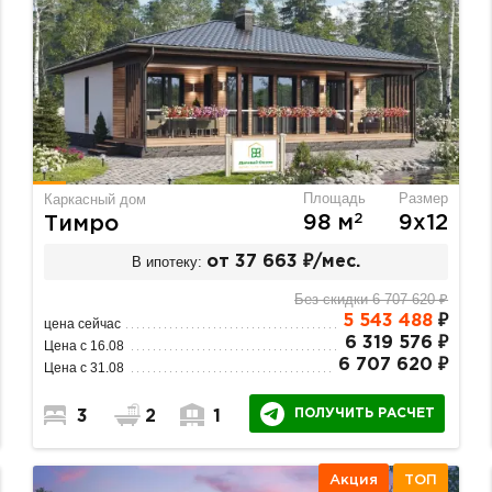
Площадь
Размер
Каркасный дом
2
98 м
9х12
Тимро
В ипотеку:
от 37 663 ₽/мес.
Без скидки 6 707 620 ₽
5 543 488
₽
цена сейчас
6 319 576 ₽
Цена с 16.08
6 707 620 ₽
Цена с 31.08
ПОЛУЧИТЬ РАСЧЕТ
3
2
1
Акция
ТОП