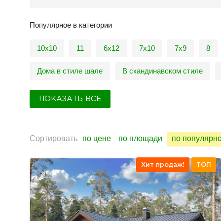
Популярное в категории
10х10
11
6x12
7x10
7х9
8
Дома в стиле шале
В скандинавском стиле
ПОКАЗАТЬ ВСЕ
Сортировать
по цене
по площади
по популярн
Хит продаж!
ТОП