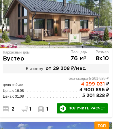
Площадь
Размер
Каркасный дом
2
76 м
8х10
Вустер
В ипотеку:
от 29 208 ₽/мес.
Без скидки 5 201 828 ₽
4 299 031
₽
цена сейчас
4 900 896 ₽
Цена с 16.08
5 201 828 ₽
Цена с 31.08
ПОЛУЧИТЬ РАСЧЕТ
2
1
1
ТОП