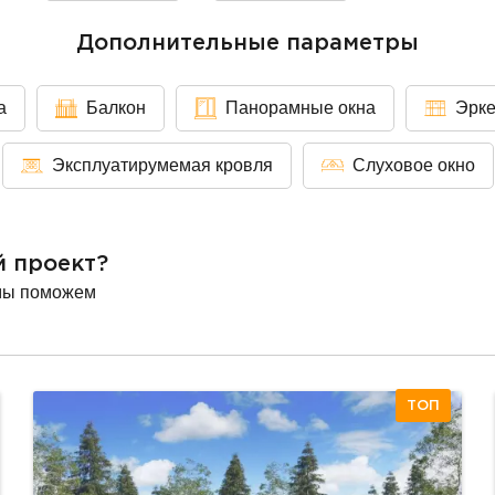
Дополнительные параметры
а
Балкон
Панорамные окна
Эрк
Эксплуатирумемая кровля
Слуховое окно
й проект?
мы поможем
ТОП