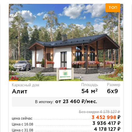
ТОП
Площадь
Размер
Каркасный дом
2
54 м
6х9
Алит
В ипотеку:
от 23 460 ₽/мес.
Без скидки 4 178 127 ₽
3 452 998
₽
цена сейчас
3 936 417 ₽
Цена с 16.08
4 178 127 ₽
Цена с 31.08