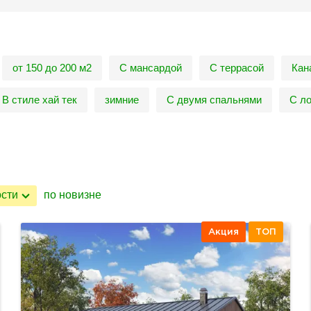
от 150 до 200 м2
С мансардой
С террасой
Кан
В стиле хай тек
зимние
С двумя спальнями
С л
ости
по новизне
Акция
ТОП