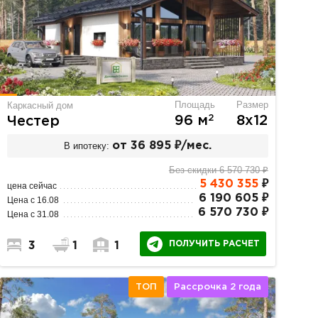
Площадь
Размер
Каркасный дом
2
96 м
8х12
Честер
В ипотеку:
от 36 895 ₽/мес.
Без скидки 6 570 730 ₽
5 430 355
₽
цена сейчас
6 190 605 ₽
Цена с 16.08
6 570 730 ₽
Цена с 31.08
ПОЛУЧИТЬ РАСЧЕТ
3
1
1
ТОП
Рассрочка 2 года