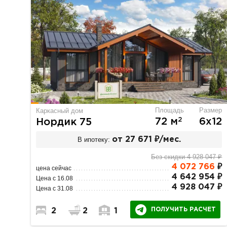
Площадь
Размер
Каркасный дом
2
72 м
6х12
Нордик 75
В ипотеку:
от 27 671 ₽/мес.
Без скидки 4 928 047 ₽
4 072 766
₽
цена сейчас
4 642 954 ₽
Цена с 16.08
4 928 047 ₽
Цена с 31.08
ПОЛУЧИТЬ РАСЧЕТ
2
2
1