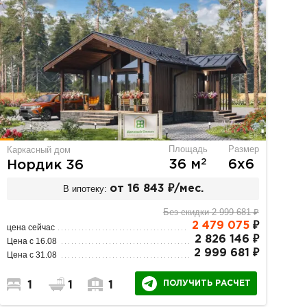
Площадь
Размер
Каркасный дом
2
36 м
6х6
Нордик 36
В ипотеку:
от 16 843 ₽/мес.
Без скидки 2 999 681 ₽
2 479 075
₽
цена сейчас
2 826 146 ₽
Цена с 16.08
2 999 681 ₽
Цена с 31.08
ПОЛУЧИТЬ РАСЧЕТ
1
1
1