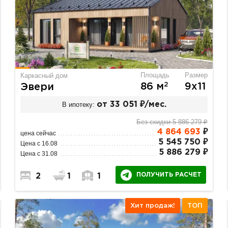
Площадь
Размер
Каркасный дом
2
86 м
9х11
Эвери
В ипотеку:
от 33 051 ₽/мес.
Без скидки 5 886 279 ₽
4 864 693
₽
цена сейчас
5 545 750 ₽
Цена с 16.08
5 886 279 ₽
Цена с 31.08
ПОЛУЧИТЬ РАСЧЕТ
2
1
1
Хит продаж!
ТОП