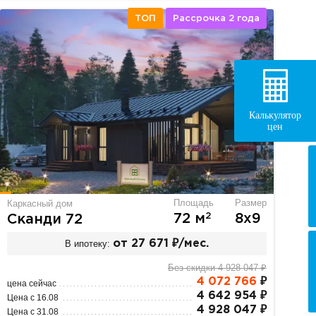
ТОП
Рассрочка 2 года
Калькулятор
цен
Площадь
Размер
Каркасный дом
2
72 м
8х9
Сканди 72
В ипотеку:
от 27 671 ₽/мес.
Без скидки 4 928 047 ₽
4 072 766
₽
цена сейчас
4 642 954 ₽
Цена с 16.08
4 928 047 ₽
Цена с 31.08