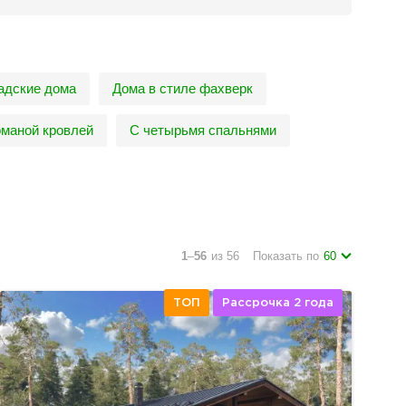
адские дома
Дома в стиле фахверк
оманой кровлей
С четырьмя спальнями
1
–
56
из 56
Показать по
60
ТОП
Рассрочка 2 года