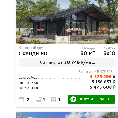
Площадь
Размер
Каркасный дом
2
80 м
8х10
Сканди 80
В ипотеку:
от 30 746 ₽/мес.
Без скидки 5 475 608 ₽
4 525 296
₽
цена сейчас
5 158 837 ₽
Цена с 16.08
5 475 608 ₽
Цена с 31.08
ПОЛУЧИТЬ РАСЧЕТ
2
1
1