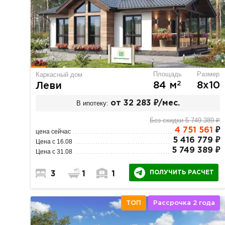
Площадь
Размер
Каркасный дом
2
84 м
8х10
Леви
В ипотеку:
от 32 283 ₽/мес.
Без скидки 5 749 389 ₽
4 751 561
₽
цена сейчас
5 416 779 ₽
Цена с 16.08
5 749 389 ₽
Цена с 31.08
ПОЛУЧИТЬ РАСЧЕТ
3
1
1
ТОП
Рассрочка 2 года