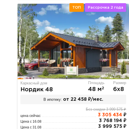
ТОП
Рассрочка 2 года
Площадь
Размер
Каркасный дом
2
48 м
6х8
Нордик 48
В ипотеку:
от 22 458 ₽/мес.
Без скидки 3 999 575 ₽
3 305 434
₽
цена сейчас
3 768 194 ₽
Цена с 16.08
3 999 575 ₽
Цена с 31.08