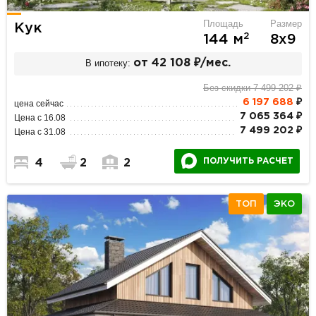
Площадь
Размер
Кук
2
144 м
8х9
В ипотеку:
от 42 108 ₽/мес.
Без скидки 7 499 202 ₽
6 197 688
₽
цена сейчас
7 065 364 ₽
Цена с 16.08
7 499 202 ₽
Цена с 31.08
ПОЛУЧИТЬ РАСЧЕТ
4
2
2
ТОП
ЭКО