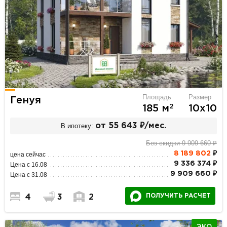
Площадь
Размер
Генуя
2
185 м
10х10
В ипотеку:
от 55 643 ₽/мес.
Без скидки 9 909 660 ₽
8 189 802
₽
цена сейчас
9 336 374 ₽
Цена с 16.08
9 909 660 ₽
Цена с 31.08
ПОЛУЧИТЬ РАСЧЕТ
4
3
2
ЭКО