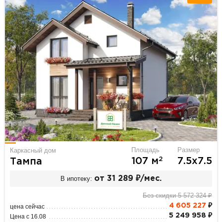
Площадь
Размер
Каркасный дом
2
107 м
7.5х7.5
Тампа
В ипотеку:
от 31 289 ₽/мес.
Без скидки 5 572 324 ₽
4 605 227
₽
цена сейчас
5 249 958 ₽
Цена с 16.08