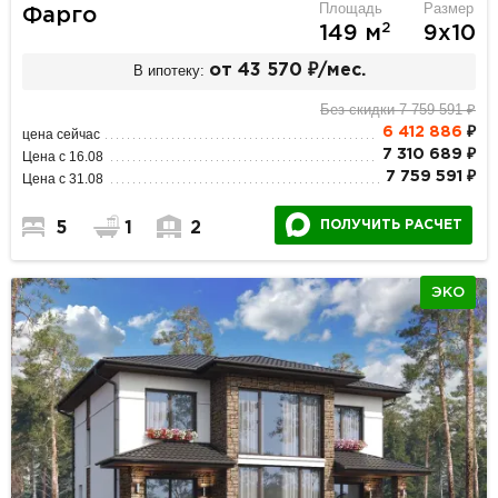
Площадь
Размер
Фарго
2
149 м
9х10
В ипотеку:
от 43 570 ₽/мес.
Без скидки 7 759 591 ₽
6 412 886
₽
цена сейчас
7 310 689 ₽
Цена с 16.08
7 759 591 ₽
Цена с 31.08
ПОЛУЧИТЬ РАСЧЕТ
5
1
2
ЭКО