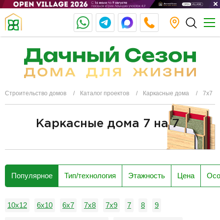
Строительство домов
Каталог проектов
Каркасные дома
7х7
Каркасные дома 7 на 7
разделитель
Популярное
Тип/технология
Этажность
Цена
Осо
10x12
6x10
6x7
7х8
7х9
7
8
9