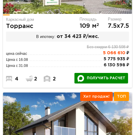
Площадь
Размер
Каркасный дом
2
109 м
7.5х7.5
Торранс
В ипотеку:
от 34 423 ₽/мес.
Без скидки 6 130 598 ₽
5 066 610
₽
цена сейчас
5 775 935 ₽
Цена с 16.08
6 130 598 ₽
Цена с 31.08
ПОЛУЧИТЬ РАСЧЕТ
4
2
2
Хит продаж!
ТОП