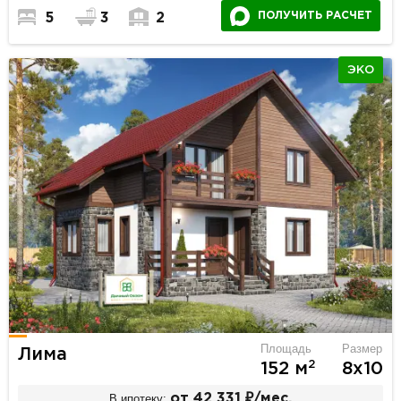
ПОЛУЧИТЬ РАСЧЕТ
5
3
2
ЭКО
Площадь
Размер
Лима
2
152 м
8х10
В ипотеку:
от 42 331 ₽/мес.