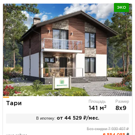
ЭКО
Площадь
Размер
Тари
2
141 м
8х9
В ипотеку:
от 44 529 ₽/мес.
Без скидки 7 930 407 ₽
6 554 055
₽