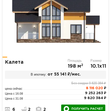
Площадь
Размер
Калета
2
198 м
10.1х11
В ипотеку:
от 55 141 ₽/мес.
Без скидки 9 820 384 ₽
8 116 020
₽
цена сейчас
9 252 263 ₽
Цена с 16.08
9 820 384 ₽
Цена с 31.08
ПОЛУЧИТЬ РАСЧЕТ
6
2
2