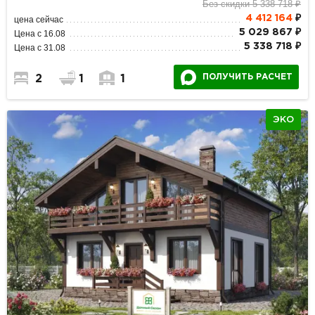
Без скидки 5 338 718 ₽
4 412 164
₽
цена сейчас
5 029 867 ₽
Цена с 16.08
5 338 718 ₽
Цена с 31.08
ПОЛУЧИТЬ РАСЧЕТ
2
1
1
ЭКО