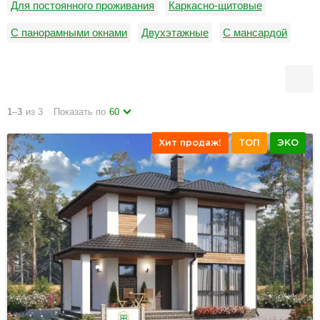
Для постоянного проживания
Каркасно-щитовые
С панорамными окнами
Двухэтажные
С мансардой
до 1 млн. руб
зимние
С верандой
С ломаной кровлей
С тремя спальнями
1
–
3
из 3
Показать по
60
Хит продаж!
ТОП
ЭКО