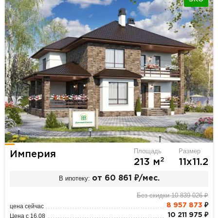
Площадь
Размер
Империя
2
213 м
11х11.2
В ипотеку:
от 60 861 ₽/мес.
Без скидки 10 839 026 ₽
8 957 873
₽
цена сейчас
10 211 975 ₽
Цена с 16.08