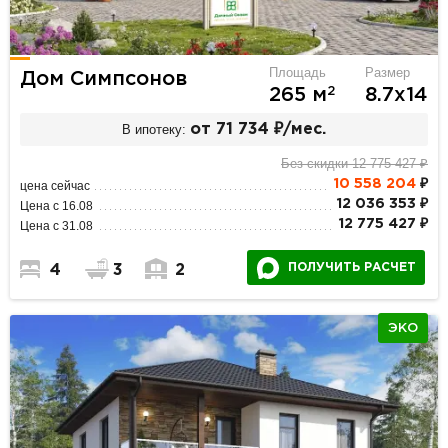
Площадь
Размер
Дом Симпсонов
2
265 м
8.7х14
В ипотеку:
от 71 734 ₽/мес.
Без скидки 12 775 427 ₽
10 558 204
₽
цена сейчас
12 036 353 ₽
Цена с 16.08
12 775 427 ₽
Цена с 31.08
ПОЛУЧИТЬ РАСЧЕТ
4
3
2
ЭКО