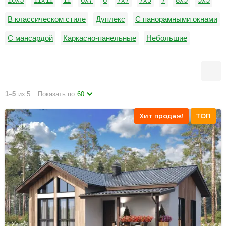
В классическом стиле
Дуплекс
С панорамными окнами
С мансардой
Каркасно-панельные
Небольшие
С плоской кровлей
С четырьмя спальнями
1
–
5
из 5
Показать по
60
Хит продаж!
ТОП