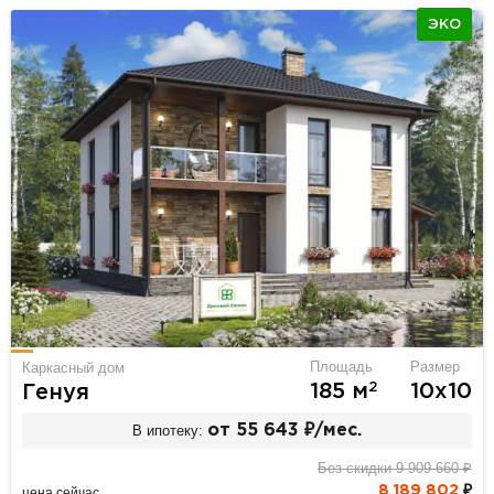
ЭКО
Площадь
Размер
Каркасный дом
2
185 м
10х10
Генуя
В ипотеку:
от 55 643 ₽/мес.
Без скидки 9 909 660 ₽
8 189 802
₽
цена сейчас