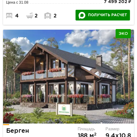
7 499 202 ₽
Цена с 31.08
ПОЛУЧИТЬ РАСЧЕТ
4
2
2
ЭКО
Площадь
Размер
Берген
2
188 м
9.4х10.8