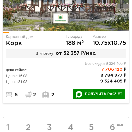
Площадь
Размер
Каркасный дом
2
188 м
10.75х10.75
Корк
В ипотеку:
от 52 357 ₽/мес.
Без скидки 9 324 405 ₽
7 706 120
₽
цена сейчас
8 784 977 ₽
Цена с 16.08
9 324 405 ₽
Цена с 31.08
ПОЛУЧИТЬ РАСЧЕТ
5
2
2
шаг
1
2
3
4
5
6