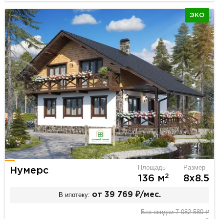
ЭКО
Площадь
Размер
Нумерс
2
136 м
8х8.5
В ипотеку:
от 39 769 ₽/мес.
Без скидки 7 082 580 ₽