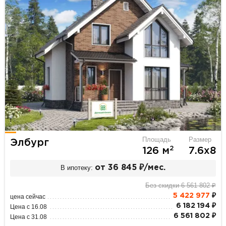
Площадь
Размер
Элбург
2
126 м
7.6х8
В ипотеку:
от 36 845 ₽/мес.
Без скидки 6 561 802 ₽
5 422 977
₽
цена сейчас
6 182 194 ₽
Цена с 16.08
6 561 802 ₽
Цена с 31.08