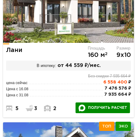
Площадь
Размер
Лани
2
160 м
9х10
В ипотеку:
от 44 559 ₽/мес.
Без скидки 7 935 664 ₽
6 558 400
₽
цена сейчас
7 476 576 ₽
Цена с 16.08
7 935 664 ₽
Цена с 31.08
ПОЛУЧИТЬ РАСЧЕТ
5
3
2
ТОП
ЭКО