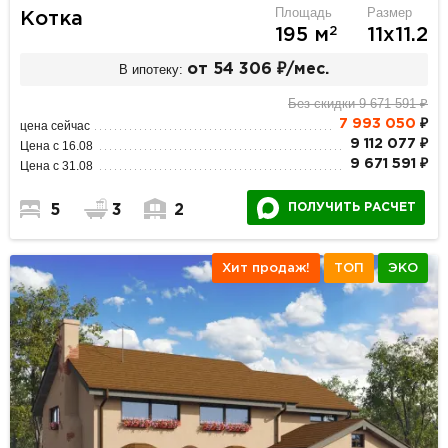
Площадь
Размер
Котка
2
195 м
11х11.2
В ипотеку:
от 54 306 ₽/мес.
Без скидки 9 671 591 ₽
7 993 050
₽
цена сейчас
9 112 077 ₽
Цена с 16.08
9 671 591 ₽
Цена с 31.08
ПОЛУЧИТЬ РАСЧЕТ
5
3
2
Хит продаж!
ТОП
ЭКО