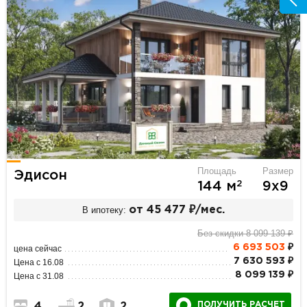
Площадь
Размер
Эдисон
2
144 м
9х9
В ипотеку:
от 45 477 ₽/мес.
Без скидки 8 099 139 ₽
6 693 503
₽
цена сейчас
7 630 593 ₽
Цена с 16.08
8 099 139 ₽
Цена с 31.08
ПОЛУЧИТЬ РАСЧЕТ
4
2
2