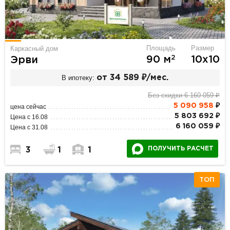
Площадь
Размер
Каркасный дом
2
90 м
10х10
Эрви
В ипотеку:
от 34 589 ₽/мес.
Без скидки 6 160 059 ₽
5 090 958
₽
цена сейчас
5 803 692 ₽
Цена с 16.08
6 160 059 ₽
Цена с 31.08
ПОЛУЧИТЬ РАСЧЕТ
3
1
1
ТОП