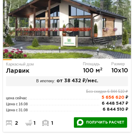
Площадь
Размер
Каркасный дом
2
100 м
10х10
Ларвик
В ипотеку:
от 38 432 ₽/мес.
Без скидки 6 844 510 ₽
5 656 620
₽
цена сейчас
6 448 547 ₽
Цена с 16.08
6 844 510 ₽
Цена с 31.08
ПОЛУЧИТЬ РАСЧЕТ
2
1
1