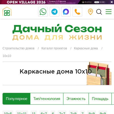
Строительство домов
Каталог проектов
Каркасные дома
10х10
Каркасные дома 10х10
разделитель
Популярное
Тип/технология
Этажность
Площадь
10x5
11х11
11
6x7
6
7х7
7х9
7
8х9
9х9