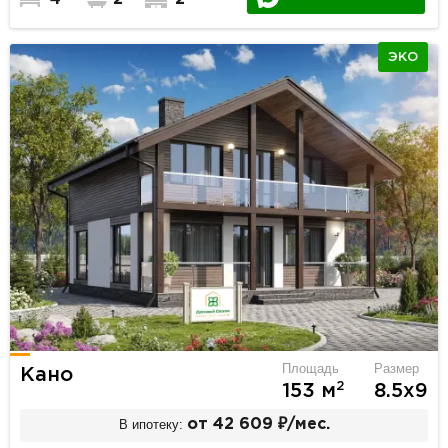
ЭКО
Площадь
Размер
Кано
2
153 м
8.5х9
В ипотеку:
от 42 609 ₽/мес.