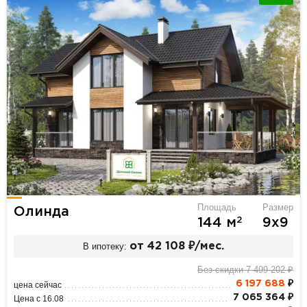
Площадь
Размер
Олинда
2
144 м
9х9
В ипотеку:
от 42 108 ₽/мес.
Без скидки 7 499 202 ₽
6 197 688
₽
цена сейчас
7 065 364 ₽
Цена с 16.08