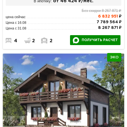
В ипотеку:
от 46 424 ₽/мес.
Без скидки 8 267 871 ₽
6 832 951
₽
цена сейчас
7 789 564 ₽
Цена с 16.08
8 267 871 ₽
Цена с 31.08
ПОЛУЧИТЬ РАСЧЕТ
4
2
2
ЭКО