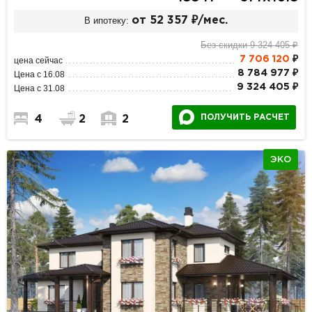
В ипотеку:
от 52 357 ₽/мес.
Без скидки 9 324 405 ₽
7 706 120
₽
цена сейчас
8 784 977 ₽
Цена с 16.08
9 324 405 ₽
Цена с 31.08
ПОЛУЧИТЬ РАСЧЕТ
4
2
2
ЭКО