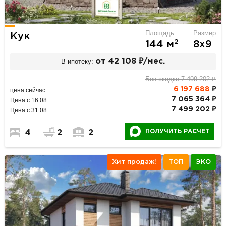
Площадь
Размер
Кук
2
144 м
8х9
В ипотеку:
от 42 108 ₽/мес.
Без скидки 7 499 202 ₽
6 197 688
₽
цена сейчас
7 065 364 ₽
Цена с 16.08
7 499 202 ₽
Цена с 31.08
ПОЛУЧИТЬ РАСЧЕТ
4
2
2
Хит продаж!
ТОП
ЭКО