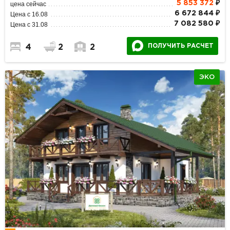
5 853 372
₽
цена сейчас
6 672 844 ₽
Цена с 16.08
7 082 580 ₽
Цена с 31.08
ПОЛУЧИТЬ РАСЧЕТ
4
2
2
ЭКО