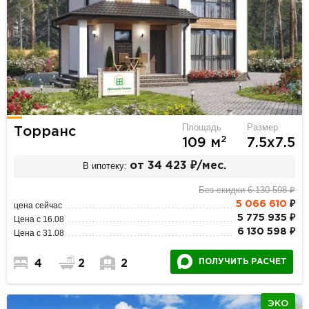
Площадь
Размер
Торранс
2
109 м
7.5х7.5
В ипотеку:
от 34 423 ₽/мес.
Без скидки 6 130 598 ₽
5 066 610
₽
цена сейчас
5 775 935 ₽
Цена с 16.08
6 130 598 ₽
Цена с 31.08
ПОЛУЧИТЬ РАСЧЕТ
4
2
2
ЭКО