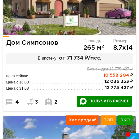
Площадь
Размер
Дом Симпсонов
2
265 м
8.7х14
В ипотеку:
от 71 734 ₽/мес.
Без скидки 12 775 427 ₽
10 558 204
₽
цена сейчас
12 036 353 ₽
Цена с 16.08
12 775 427 ₽
Цена с 31.08
ПОЛУЧИТЬ РАСЧЕТ
4
3
2
Хит продаж!
ТОП
ЭКО