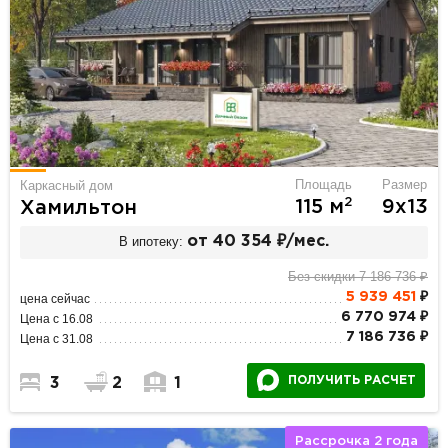
Площадь
Размер
Каркасный дом
2
115 м
9х13
Хамильтон
В ипотеку:
от 40 354 ₽/мес.
Без скидки 7 186 736 ₽
5 939 451
₽
цена сейчас
6 770 974 ₽
Цена с 16.08
7 186 736 ₽
Цена с 31.08
ПОЛУЧИТЬ РАСЧЕТ
3
2
1
Рассрочка 2 года