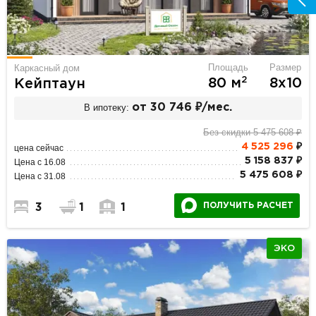
Площадь
Размер
Каркасный дом
2
80 м
8х10
Кейптаун
В ипотеку:
от 30 746 ₽/мес.
Без скидки 5 475 608 ₽
4 525 296
₽
цена сейчас
5 158 837 ₽
Цена с 16.08
5 475 608 ₽
Цена с 31.08
ПОЛУЧИТЬ РАСЧЕТ
3
1
1
ЭКО