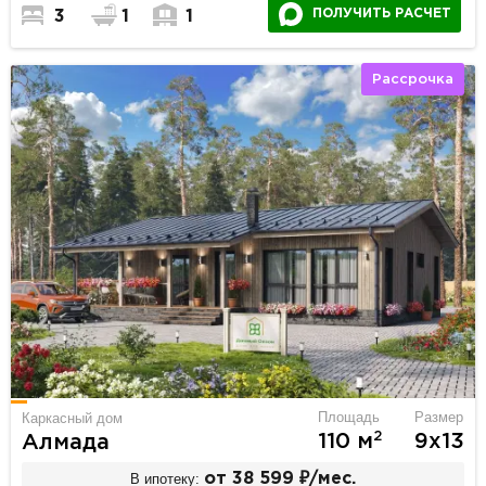
ПОЛУЧИТЬ РАСЧЕТ
3
1
1
Рассрочка
Площадь
Размер
Каркасный дом
2
110 м
9х13
Алмада
В ипотеку:
от 38 599 ₽/мес.