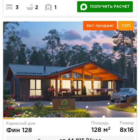
ПОЛУЧИТЬ РАСЧЕТ
3
2
1
Хит продаж!
ТОП
Площадь
Размер
Каркасный дом
2
128 м
8х16
Фин 128