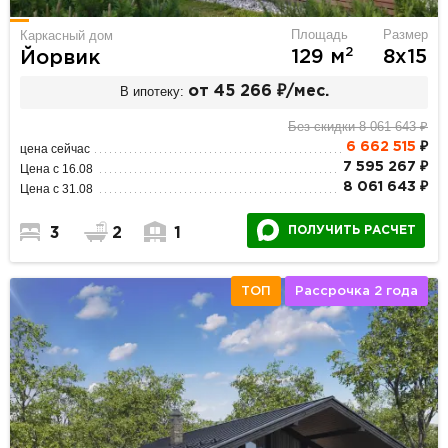
Площадь
Размер
Каркасный дом
2
129 м
8х15
Йорвик
В ипотеку:
от 45 266 ₽/мес.
Без скидки 8 061 643 ₽
6 662 515
₽
цена сейчас
7 595 267 ₽
Цена с 16.08
8 061 643 ₽
Цена с 31.08
ПОЛУЧИТЬ РАСЧЕТ
3
2
1
ТОП
Рассрочка 2 года