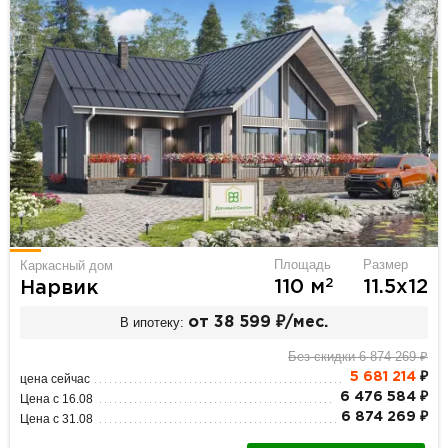
Площадь
Размер
Каркасный дом
2
110 м
11.5х12
Нарвик
В ипотеку:
от 38 599 ₽/мес.
Без скидки 6 874 269 ₽
5 681 214
₽
цена сейчас
6 476 584 ₽
Цена с 16.08
6 874 269 ₽
Цена с 31.08