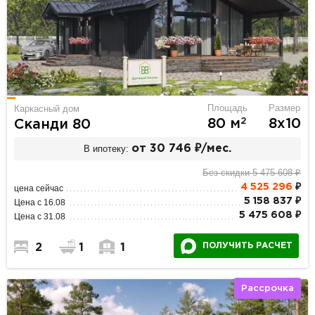
Площадь
Размер
Каркасный дом
2
80 м
8х10
Сканди 80
В ипотеку:
от 30 746 ₽/мес.
Без скидки 5 475 608 ₽
4 525 296
₽
цена сейчас
5 158 837 ₽
Цена с 16.08
5 475 608 ₽
Цена с 31.08
ПОЛУЧИТЬ РАСЧЕТ
2
1
1
Рассрочка