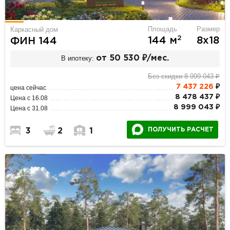
Площадь
Размер
Каркасный дом
2
144 м
8х18
ФИН 144
В ипотеку:
от 50 530 ₽/мес.
Без скидки 8 999 043 ₽
7 437 226
₽
цена сейчас
8 478 437 ₽
Цена с 16.08
8 999 043 ₽
Цена с 31.08
ПОЛУЧИТЬ РАСЧЕТ
3
2
1