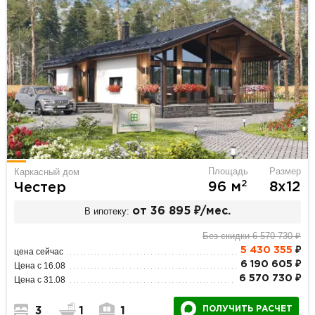
Площадь
Размер
Каркасный дом
2
96 м
8х12
Честер
В ипотеку:
от 36 895 ₽/мес.
Без скидки 6 570 730 ₽
5 430 355
₽
цена сейчас
6 190 605 ₽
Цена с 16.08
6 570 730 ₽
Цена с 31.08
ПОЛУЧИТЬ РАСЧЕТ
3
1
1