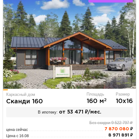
Площадь
Размер
Каркасный дом
2
160 м
10х16
Сканди 160
В ипотеку:
от 53 471 ₽/мес.
Без скидки 9 522 797 ₽
7 870 080
₽
цена сейчас
8 971 891 ₽
Цена с 16.08