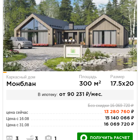
Площадь
Размер
Каркасный дом
2
300 м
17.5х20
Монблан
В ипотеку:
от 90 231 ₽/мес.
Без скидки 16 069 720 ₽
13 280 760
₽
цена сейчас
15 140 066 ₽
Цена с 16.08
16 069 720 ₽
Цена с 31.08
ПОЛУЧИТЬ РАСЧЕТ
3
3
1