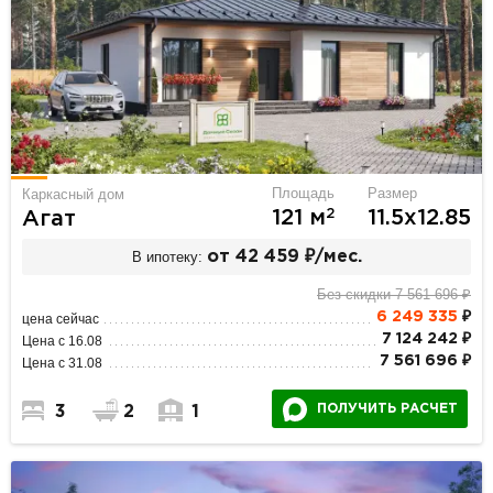
Площадь
Размер
Каркасный дом
2
121 м
11.5х12.85
Агат
В ипотеку:
от 42 459 ₽/мес.
Без скидки 7 561 696 ₽
6 249 335
₽
цена сейчас
7 124 242 ₽
Цена с 16.08
7 561 696 ₽
Цена с 31.08
ПОЛУЧИТЬ РАСЧЕТ
3
2
1