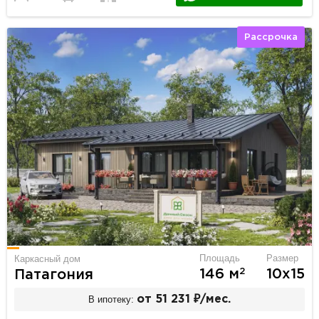
Рассрочка
Площадь
Размер
Каркасный дом
2
146 м
10х15
Патагония
В ипотеку:
от 51 231 ₽/мес.