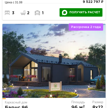
9 522 797 ₽
Цена с 31.08
ПОЛУЧИТЬ РАСЧЕТ
3
2
1
Рассрочка 2 года
Площадь
Размер
Каркасный дом
2
96 м
8х12
Барнс 96