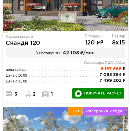
Площадь
Размер
Каркасный дом
2
120 м
8х15
Сканди 120
В ипотеку:
от 42 108 ₽/мес.
Без скидки 7 499 202 ₽
6 197 688
₽
цена сейчас
7 065 364 ₽
Цена с 16.08
7 499 202 ₽
Цена с 31.08
ПОЛУЧИТЬ РАСЧЕТ
3
2
1
ТОП
Рассрочка 2 года