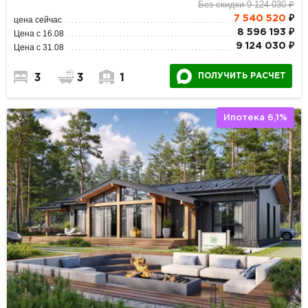
Без скидки 9 124 030 ₽
7 540 520
₽
цена сейчас
8 596 193 ₽
Цена с 16.08
9 124 030 ₽
Цена с 31.08
ПОЛУЧИТЬ РАСЧЕТ
3
3
1
Ипотека 6,1%