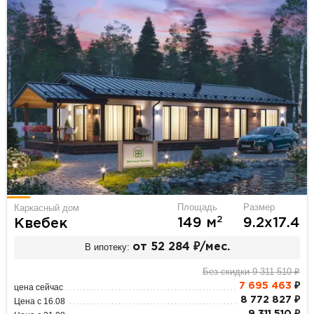
Площадь
Размер
Каркасный дом
2
149 м
9.2х17.4
Квебек
В ипотеку:
от 52 284 ₽/мес.
Без скидки 9 311 510 ₽
7 695 463
₽
цена сейчас
8 772 827 ₽
Цена с 16.08
9 311 510 ₽