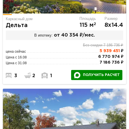
Площадь
Размер
Каркасный дом
2
115 м
8х14.4
Дельта
В ипотеку:
от 40 354 ₽/мес.
Без скидки 7 186 736 ₽
5 939 451
₽
цена сейчас
6 770 974 ₽
Цена с 16.08
7 186 736 ₽
Цена с 31.08
ПОЛУЧИТЬ РАСЧЕТ
3
2
1