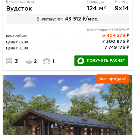
Площадь
Размер
Каркасный дом
2
124 м
9х14
Вудсток
В ипотеку:
от 43 512 ₽/мес.
Без скидки 7 749 176 ₽
6 404 278
₽
цена сейчас
7 300 876 ₽
Цена с 16.08
7 749 176 ₽
Цена с 31.08
ПОЛУЧИТЬ РАСЧЕТ
3
2
1
Хит продаж!