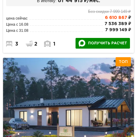
В ипотеку:
от 44 915 ₽/мес.
Без скидки 7 999 149 ₽
6 610 867
₽
цена сейчас
7 536 389 ₽
Цена с 16.08
7 999 149 ₽
Цена с 31.08
ПОЛУЧИТЬ РАСЧЕТ
3
2
1
ТОП