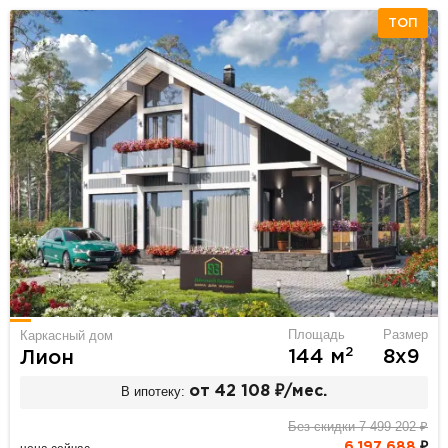
ТОП
Площадь
Размер
Каркасный дом
2
144 м
8х9
Лион
В ипотеку:
от 42 108 ₽/мес.
Без скидки 7 499 202 ₽
6 197 688
₽