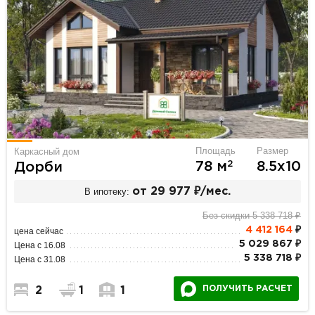
Площадь
Размер
Каркасный дом
2
78 м
8.5х10
Дорби
В ипотеку:
от 29 977 ₽/мес.
Без скидки 5 338 718 ₽
4 412 164
₽
цена сейчас
5 029 867 ₽
Цена с 16.08
5 338 718 ₽
Цена с 31.08
ПОЛУЧИТЬ РАСЧЕТ
2
1
1