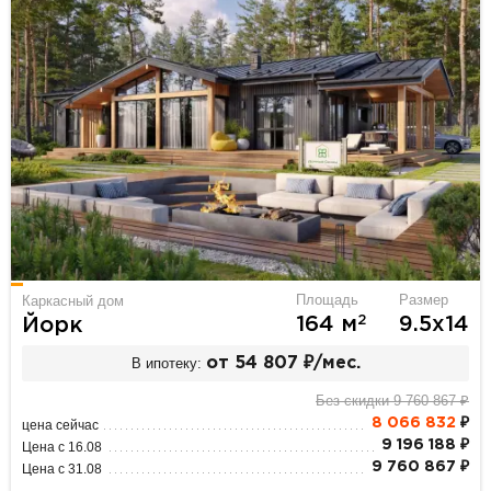
Площадь
Размер
Каркасный дом
2
164 м
9.5х14
Йорк
В ипотеку:
от 54 807 ₽/мес.
Без скидки 9 760 867 ₽
8 066 832
₽
цена сейчас
9 196 188 ₽
Цена с 16.08
9 760 867 ₽
Цена с 31.08