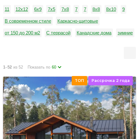
11
12x12
6х9
7x5
7х8
7
7
8x8
8х10
9
В современном стиле
Каркасно-щитовые
от 150 до 200 м2
С террасой
Канадские дома
зимние
С котельной
Дачные дома
1
–
52
из 52
Показать по
60
ТОП
Рассрочка 2 года