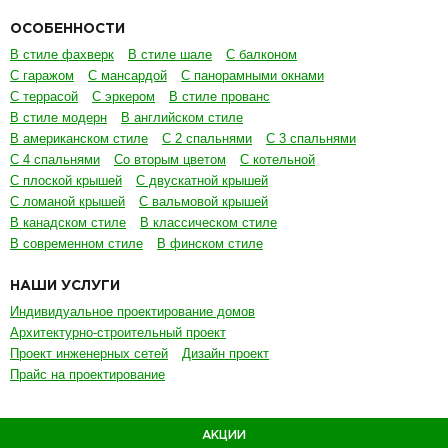
ОСОБЕННОСТИ
В стиле фахверк
В стиле шале
С балконом
С гаражом
С мансардой
С панорамными окнами
С террасой
С эркером
В стиле прованс
В стиле модерн
В английском стиле
В американском стиле
С 2 спальнями
С 3 спальнями
С 4 спальнями
Со вторым цветом
С котельной
С плоской крышей
С двускатной крышей
С ломаной крышей
С вальмовой крышей
В канадском стиле
В классическом стиле
В современном стиле
В финском стиле
НАШИ УСЛУГИ
Индивидуальное проектирование домов
Архитектурно-строительный проект
Проект инженерных сетей
Дизайн проект
Прайс на проектирование
АКЦИИ