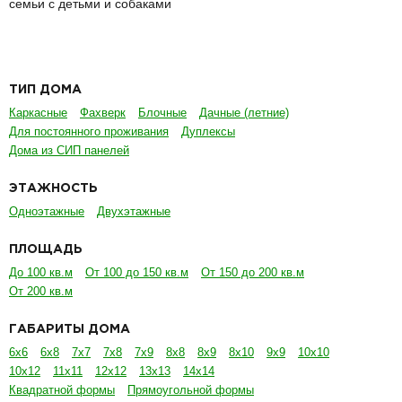
семьи с детьми и собаками
ТИП ДОМА
Каркасные
Фахверк
Блочные
Дачные (летние)
Для постоянного проживания
Дуплексы
Дома из СИП панелей
ЭТАЖНОСТЬ
Одноэтажные
Двухэтажные
ПЛОЩАДЬ
До 100 кв.м
От 100 до 150 кв.м
От 150 до 200 кв.м
От 200 кв.м
ГАБАРИТЫ ДОМА
6х6
6х8
7х7
7х8
7х9
8х8
8х9
8х10
9х9
10х10
10х12
11х11
12х12
13х13
14х14
Квадратной формы
Прямоугольной формы