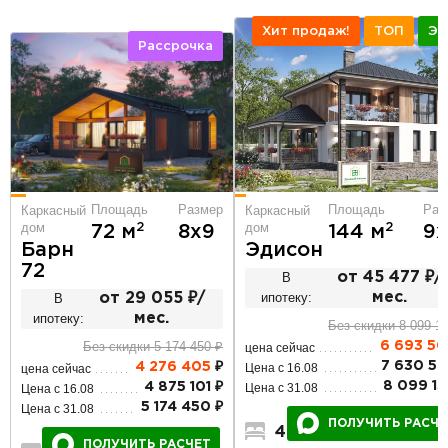
Хит продаж!
ТОП
ЭК
Рассрочка
Площадь
Размер
Площадь
Раз
Каркасный
Каркасный
дом
дом
2
2
72 м
8х9
144 м
9
Барн
Эдисон
72
В
от 45 477 ₽/
ипотеку:
мес.
В
от 29 055 ₽/
ипотеку:
мес.
Без скидки 8 099 1
Без скидки 5 174 450 ₽
6 693 50
цена сейчас
7 630 59
4 276 405
₽
Цена с 16.08
цена сейчас
8 099 13
4 875 101 ₽
Цена с 31.08
Цена с 16.08
5 174 450 ₽
Цена с 31.08
ПОЛУЧИТЬ РАСЧЕ
4
2
2
ПОЛУЧИТЬ РАСЧЕТ