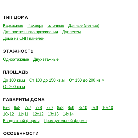
ТИП ДОМА
Каркасные
Фахверк
Блочные
Дачные (летние)
Для постоянного проживания
Дуплексы
Дома из СИП панелей
ЭТАЖНОСТЬ
Одноэтажные
Двухэтажные
ПЛОЩАДЬ
До 100 кв.м
От 100 до 150 кв.м
От 150 до 200 кв.м
От 200 кв.м
ГАБАРИТЫ ДОМА
6х6
6х8
7х7
7х8
7х9
8х8
8х9
8х10
9х9
10х10
10х12
11х11
12х12
13х13
14х14
Квадратной формы
Прямоугольной формы
ОСОБЕННОСТИ