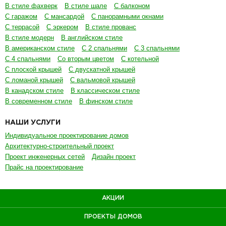
В стиле фахверк
В стиле шале
С балконом
С гаражом
С мансардой
С панорамными окнами
С террасой
С эркером
В стиле прованс
В стиле модерн
В английском стиле
В американском стиле
С 2 спальнями
С 3 спальнями
С 4 спальнями
Со вторым цветом
С котельной
С плоской крышей
С двускатной крышей
С ломаной крышей
С вальмовой крышей
В канадском стиле
В классическом стиле
В современном стиле
В финском стиле
НАШИ УСЛУГИ
Индивидуальное проектирование домов
Архитектурно-строительный проект
Проект инженерных сетей
Дизайн проект
Прайс на проектирование
АКЦИИ
ПРОЕКТЫ ДОМОВ