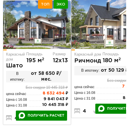
ТОП
ЭКО
Площадь
Площадь
Размер
Каркасный дом
Каркасный
дом
2
2
180 м
195 м
12х13
Ричмонд
Шато
В ипотеку:
от 50 129 ₽
В
от 58 650 ₽/
ипотеку:
мес.
Без скидки 
7 
цена сейчас
Без скидки 10 445 318 ₽
8
Цена с 16.08
8 632 494
₽
цена сейчас
8 
Цена с 31.08
9 841 043 ₽
Цена с 16.08
10 445 318 ₽
Цена с 31.08
ПОЛУЧИТЬ
4
2
2
ПОЛУЧИТЬ РАСЧЕТ
4
2
2