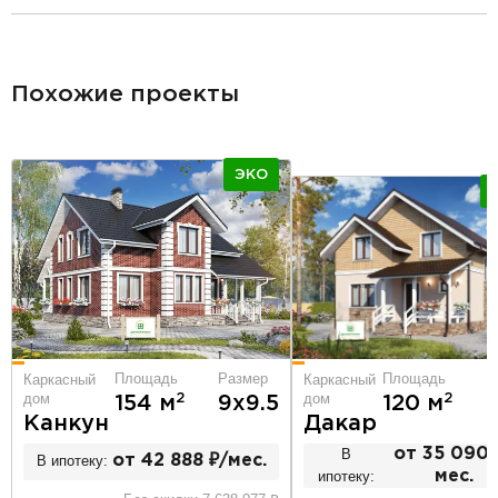
разделитель
Похожие проекты
ЭКО
Площадь
Р
Площадь
Размер
Каркасный
Каркасный
дом
дом
2
2
120 м
154 м
9х9.5
Дакар
Канкун
В
от 35 090 
В ипотеку:
от 42 888 ₽/мес.
ипотеку:
мес.