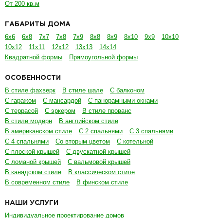
От 200 кв.м
ГАБАРИТЫ ДОМА
6х6
6х8
7х7
7х8
7х9
8х8
8х9
8х10
9х9
10х10
10х12
11х11
12х12
13х13
14х14
Квадратной формы
Прямоугольной формы
ОСОБЕННОСТИ
В стиле фахверк
В стиле шале
С балконом
С гаражом
С мансардой
С панорамными окнами
С террасой
С эркером
В стиле прованс
В стиле модерн
В английском стиле
В американском стиле
С 2 спальнями
С 3 спальнями
С 4 спальнями
Со вторым цветом
С котельной
С плоской крышей
С двускатной крышей
С ломаной крышей
С вальмовой крышей
В канадском стиле
В классическом стиле
В современном стиле
В финском стиле
НАШИ УСЛУГИ
Индивидуальное проектирование домов