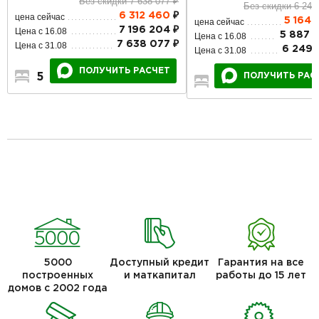
Без скидки 7 638 077 ₽
Без скидки 6 249
6 312 460
₽
цена сейчас
5 164 
цена сейчас
7 196 204 ₽
Цена с 16.08
5 887 
Цена с 16.08
7 638 077 ₽
Цена с 31.08
6 249 
Цена с 31.08
ПОЛУЧИТЬ РАСЧЕТ
ПОЛУЧИТЬ РАС
5
3
2
4
2
2
5000
Доступный кредит
Гарантия на все
построенных
и маткапитал
работы до 15 лет
домов с 2002 года