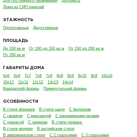
Для постоянного проживания
Дуплексы
Дома из СИП панелей
ЭТАЖНОСТЬ
Одноэтажные
Двухэтажные
ПЛОЩАДЬ
До 100 кв.м
От 100 до 150 кв.м
От 150 до 200 кв.м
От 200 кв.м
ГАБАРИТЫ ДОМА
6х6
6х8
7х7
7х8
7х9
8х8
8х9
8х10
9х9
10х10
10х12
11х11
12х12
13х13
14х14
Квадратной формы
Прямоугольной формы
ОСОБЕННОСТИ
В стиле фахверк
В стиле шале
С балконом
С гаражом
С мансардой
С панорамными окнами
С террасой
С эркером
В стиле прованс
В стиле модерн
В английском стиле
В американском стиле
С 2 спальнями
С 3 спальнями