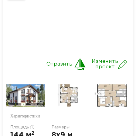
Изменить
Отразить
проект
Характеристики
Площадь
Размеры
i
2
144 м
8x9 м