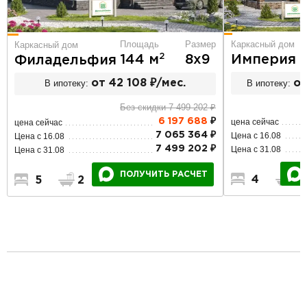
П
Площадь
Размер
Каркасный дом
Каркасный дом
2
2
144 м
8х9
Империя
Филадельфия
В ипотеку:
от
В ипотеку:
от 42 108 ₽/мес.
Без скидки 7 499 202 ₽
6 197 688
₽
цена сейчас
цена сейчас
7 065 364 ₽
Цена с 16.08
Цена с 16.08
7 499 202 ₽
Цена с 31.08
Цена с 31.08
ПОЛУЧИТЬ РАСЧЕТ
4
3
5
2
2