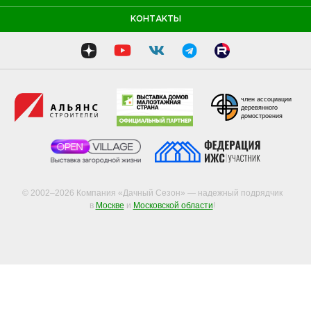
КОНТАКТЫ
член ассоциации
деревянного
домостроения
© 2002–2026 Компания «Дачный Сезон» — надежный подрядчик
в
Москве
и
Московской области
!