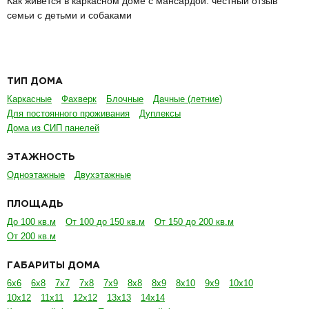
Как живётся в каркасном доме с мансардой: честный отзыв
семьи с детьми и собаками
ТИП ДОМА
Каркасные
Фахверк
Блочные
Дачные (летние)
Для постоянного проживания
Дуплексы
Дома из СИП панелей
ЭТАЖНОСТЬ
Одноэтажные
Двухэтажные
ПЛОЩАДЬ
До 100 кв.м
От 100 до 150 кв.м
От 150 до 200 кв.м
От 200 кв.м
ГАБАРИТЫ ДОМА
6х6
6х8
7х7
7х8
7х9
8х8
8х9
8х10
9х9
10х10
10х12
11х11
12х12
13х13
14х14