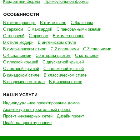
Квадратной формы
Прямоугольной формы
ОСОБЕННОСТИ
В стиле фахверк
В стиле шале
С балконом
С гаражом
С мансардой
С панорамными окнами
С террасой
С эркером
В стиле прованс
В стиле модерн
В английском стиле
В американском стиле
С 2 спальнями
С 3 спальнями
С 4 спальнями
Со вторым цветом
С котельной
С плоской крышей
С двускатной крышей
С ломаной крышей
С вальмовой крышей
В канадском стиле
В классическом стиле
В современном стиле
В финском стиле
НАШИ УСЛУГИ
Индивидуальное проектирование домов
Архитектурно-строительный проект
Проект инженерных сетей
Дизайн проект
Прайс на проектирование