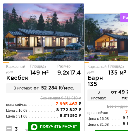
Рас
Площадь
Площадь
Размер
Каркасный
Каркасный
дом
дом
2
2
135 м
149 м
9.2х17.4
Барн
Квебек
135
В ипотеку:
от 52 284 ₽/мес.
В
от 49 7
ипотеку:
мес
Без скидки 9 311 510 ₽
7 695 463
₽
цена сейчас
Без скидки 8
8 772 827 ₽
Цена с 16.08
7 
цена сейчас
9 311 510 ₽
Цена с 31.08
8 3
Цена с 16.08
8 8
Цена с 31.08
ПОЛУЧИТЬ РАСЧЕТ
3
2
1