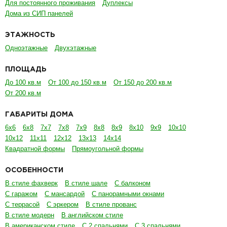
Для постоянного проживания
Дуплексы
Дома из СИП панелей
ЭТАЖНОСТЬ
Одноэтажные
Двухэтажные
ПЛОЩАДЬ
До 100 кв.м
От 100 до 150 кв.м
От 150 до 200 кв.м
От 200 кв.м
ГАБАРИТЫ ДОМА
6х6
6х8
7х7
7х8
7х9
8х8
8х9
8х10
9х9
10х10
10х12
11х11
12х12
13х13
14х14
Квадратной формы
Прямоугольной формы
ОСОБЕННОСТИ
В стиле фахверк
В стиле шале
С балконом
С гаражом
С мансардой
С панорамными окнами
С террасой
С эркером
В стиле прованс
В стиле модерн
В английском стиле
В американском стиле
С 2 спальнями
С 3 спальнями