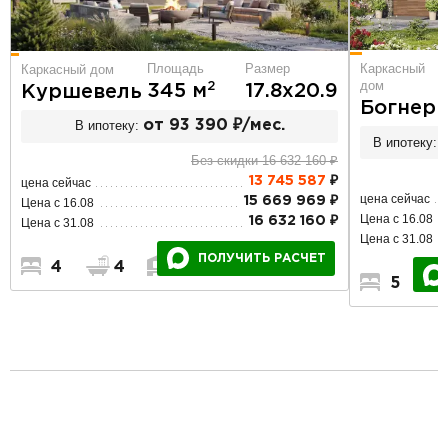
Площадь
Размер
Каркасный
Каркасный дом
дом
2
345 м
17.8х20.9
Куршевель
Богнер
В ипотеку:
от 93 390 ₽/мес.
В ипотеку:
Без скидки 16 632 160 ₽
13 745 587
₽
цена сейчас
цена сейчас
15 669 969 ₽
Цена с 16.08
Цена с 16.08
16 632 160 ₽
Цена с 31.08
Цена с 31.08
ПОЛУЧИТЬ РАСЧЕТ
4
4
2
5