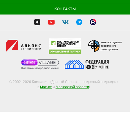
КОНТАКТЫ
член ассоциации
деревянного
домостроения
© 2002–2026 Компания «Дачный Сезон» — надежный подрядчик
в
Москве
и
Московской области
!