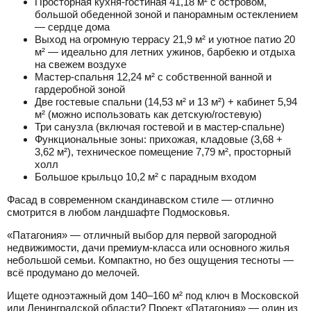
Просторная кухня-гостиная 41,18 м² с островом,
большой обеденной зоной и панорамным остеклением
— сердце дома
Выход на огромную террасу 21,9 м² и уютное патио 20
м² — идеально для летних ужинов, барбекю и отдыха
на свежем воздухе
Мастер-спальня 12,24 м² с собственной ванной и
гардеробной зоной
Две гостевые спальни (14,53 м² и 13 м²) + кабинет 5,94
м² (можно использовать как детскую/гостевую)
Три санузла (включая гостевой и в мастер-спальне)
Функциональные зоны: прихожая, кладовые (3,68 +
3,62 м²), техническое помещение 7,79 м², просторный
холл
Большое крыльцо 10,2 м² с парадным входом
Фасад в современном скандинавском стиле — отлично
смотрится в любом ландшафте Подмосковья.
«Патагония» — отличный выбор для первой загородной
недвижимости, дачи премиум-класса или основного жилья
небольшой семьи. Компактно, но без ощущения тесноты —
всё продумано до мелочей.
Ищете одноэтажный дом 140–160 м² под ключ в Московской
или Ленинградской области? Проект «Патагония» — один из