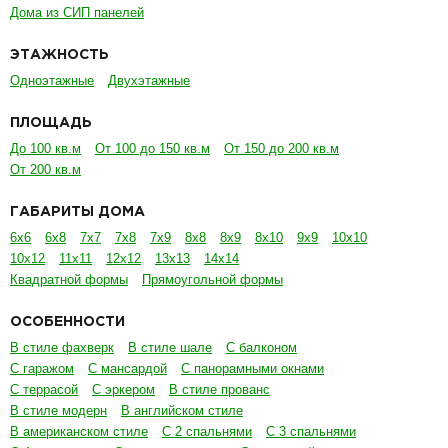
Дома из СИП панелей
ЭТАЖНОСТЬ
Одноэтажные
Двухэтажные
ПЛОЩАДЬ
До 100 кв.м
От 100 до 150 кв.м
От 150 до 200 кв.м
От 200 кв.м
ГАБАРИТЫ ДОМА
6х6
6х8
7х7
7х8
7х9
8х8
8х9
8х10
9х9
10х10
10х12
11х11
12х12
13х13
14х14
Квадратной формы
Прямоугольной формы
ОСОБЕННОСТИ
В стиле фахверк
В стиле шале
С балконом
С гаражом
С мансардой
С панорамными окнами
С террасой
С эркером
В стиле прованс
В стиле модерн
В английском стиле
В американском стиле
С 2 спальнями
С 3 спальнями