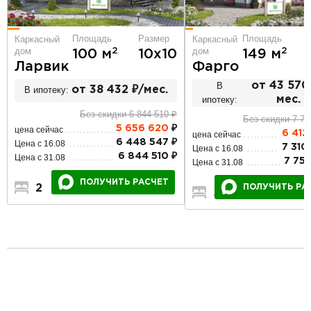
Площадь
Площадь
Размер
Каркасный
Каркасный
дом
дом
2
2
149 м
100 м
10х10
Фарго
Ларвик
В
от 43 570
В ипотеку:
от 38 432 ₽/мес.
ипотеку:
мес.
Без скидки 6 844 510 ₽
Без скидки 7 75
5 656 620
₽
цена сейчас
6 412
цена сейчас
6 448 547 ₽
Цена с 16.08
7 310
Цена с 16.08
6 844 510 ₽
Цена с 31.08
7 759
Цена с 31.08
ПОЛУЧИТЬ РАСЧЕТ
ПОЛУЧИТЬ РА
2
1
1
5
1
2