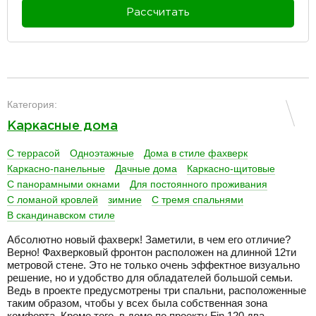
Рассчитать
разделитель
Категория:
Каркасные дома
С террасой
Одноэтажные
Дома в стиле фахверк
Каркасно-панельные
Дачные дома
Каркасно-щитовые
С панорамными окнами
Для постоянного проживания
С ломаной кровлей
зимние
С тремя спальнями
В скандинавском стиле
Абсолютно новый фахверк! Заметили, в чем его отличие?
Верно! Фахверковый фронтон расположен на длинной 12ти
метровой стене. Это не только очень эффектное визуально
решение, но и удобство для обладателей большой семьи.
Ведь в проекте предусмотрены три спальни, расположенные
таким образом, чтобы у всех была собственная зона
комфорта. Кроме того, в доме по проекту Fin 120 два