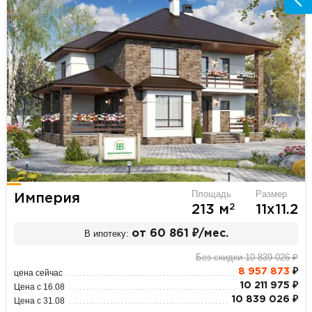
Площадь
Размер
Империя
2
213 м
11х11.2
В ипотеку:
от 60 861 ₽/мес.
Без скидки 10 839 026 ₽
8 957 873
₽
цена сейчас
10 211 975 ₽
Цена с 16.08
10 839 026 ₽
Цена с 31.08