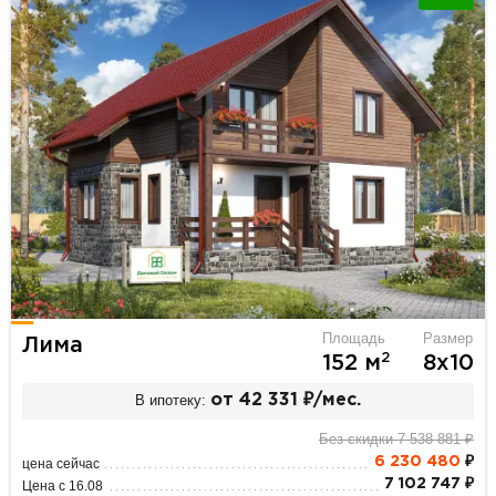
Площадь
Размер
Лима
2
152 м
8х10
В ипотеку:
от 42 331 ₽/мес.
Без скидки 7 538 881 ₽
6 230 480
₽
цена сейчас
7 102 747 ₽
Цена с 16.08