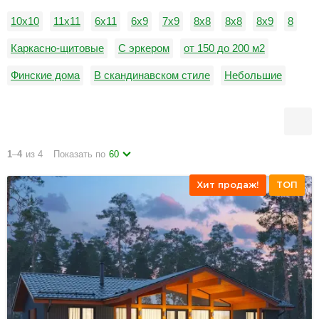
10х10
11х11
6x11
6х9
7х9
8x8
8х8
8х9
8
Каркасно-щитовые
С эркером
от 150 до 200 м2
Финские дома
В скандинавском стиле
Небольшие
С вальмовой кровлей
С четырьмя спальнями
Со вторым светом
1
–
4
из 4
Показать по
60
Хит продаж!
ТОП