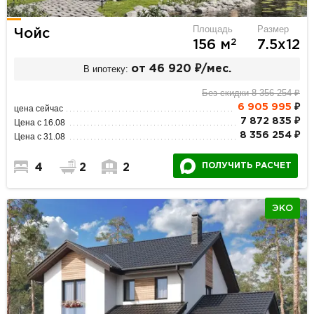
Площадь
Размер
Чойс
2
156 м
7.5х12
В ипотеку:
от 46 920 ₽/мес.
Без скидки 8 356 254 ₽
6 905 995
₽
цена сейчас
7 872 835 ₽
Цена с 16.08
8 356 254 ₽
Цена с 31.08
ПОЛУЧИТЬ РАСЧЕТ
4
2
2
ЭКО