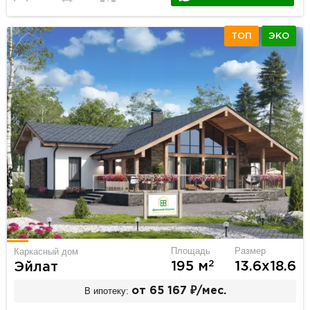
ТОП
ЭКО
Площадь
Размер
Каркасный дом
2
195 м
13.6х18.6
Эйлат
В ипотеку:
от 65 167 ₽/мес.