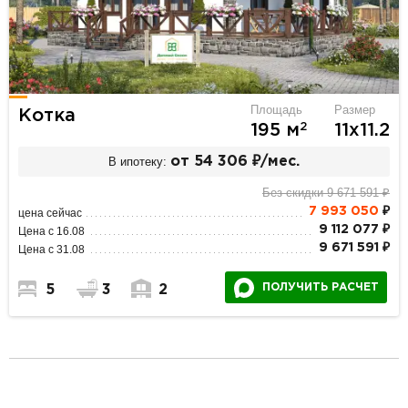
Площадь
Размер
Котка
2
195 м
11х11.2
В ипотеку:
от 54 306 ₽/мес.
Без скидки 9 671 591 ₽
7 993 050
₽
цена сейчас
9 112 077 ₽
Цена с 16.08
9 671 591 ₽
Цена с 31.08
ПОЛУЧИТЬ РАСЧЕТ
5
3
2