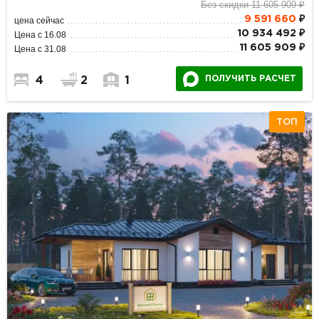
Без скидки 11 605 909 ₽
9 591 660
₽
цена сейчас
10 934 492 ₽
Цена с 16.08
11 605 909 ₽
Цена с 31.08
ПОЛУЧИТЬ РАСЧЕТ
4
2
1
ТОП