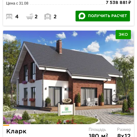
7 538 881 ₽
Цена с 31.08
ПОЛУЧИТЬ РАСЧЕТ
4
2
2
ЭКО
Площадь
Размер
Кларк
2
180 м
8х12