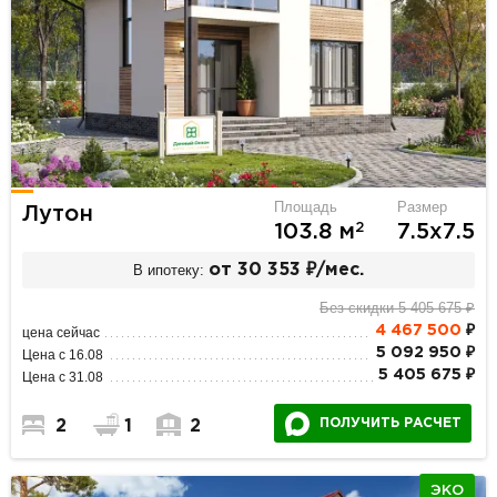
Площадь
Размер
Лутон
2
103.8 м
7.5х7.5
В ипотеку:
от 30 353 ₽/мес.
Без скидки 5 405 675 ₽
4 467 500
₽
цена сейчас
5 092 950 ₽
Цена с 16.08
5 405 675 ₽
Цена с 31.08
ПОЛУЧИТЬ РАСЧЕТ
2
1
2
ЭКО