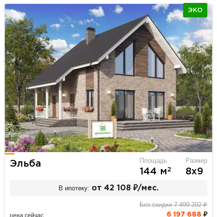
ЭКО
Площадь
Размер
Эльба
2
144 м
8х9
В ипотеку:
от 42 108 ₽/мес.
Без скидки 7 499 202 ₽
6 197 688
₽
цена сейчас