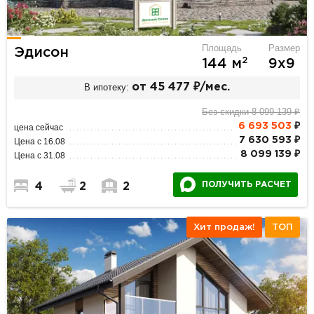
Площадь
Размер
Эдисон
2
144 м
9х9
В ипотеку:
от 45 477 ₽/мес.
Без скидки 8 099 139 ₽
6 693 503
₽
цена сейчас
7 630 593 ₽
Цена с 16.08
8 099 139 ₽
Цена с 31.08
ПОЛУЧИТЬ РАСЧЕТ
4
2
2
Хит продаж!
ТОП