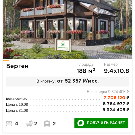
Площадь
Размер
Берген
2
188 м
9.4х10.8
В ипотеку:
от 52 357 ₽/мес.
Без скидки 9 324 405 ₽
7 706 120
₽
цена сейчас
8 784 977 ₽
Цена с 16.08
9 324 405 ₽
Цена с 31.08
ПОЛУЧИТЬ РАСЧЕТ
4
2
2