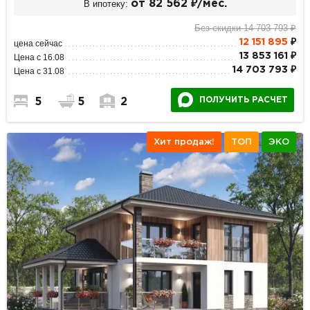
В ипотеку:
от 82 562 ₽/мес.
Без скидки 14 703 793 ₽
12 151 895
₽
цена сейчас
13 853 161 ₽
Цена с 16.08
14 703 793 ₽
Цена с 31.08
ПОЛУЧИТЬ РАСЧЕТ
5
5
2
Хит продаж!
ТОП
ЭКО