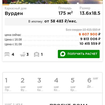
Площадь
Размер
Каркасный дом
2
175 м
13.6х18.5
Вурден
В ипотеку:
от 58 483 ₽/мес.
Без скидки 10 415 559 ₽
8 607 900
₽
цена сейчас
9 813 006 ₽
Цена с 16.08
10 415 559 ₽
Цена с 31.08
ПОЛУЧИТЬ РАСЧЕТ
4
3
1
шаг
1
2
3
4
5
6
Данные
шаг
шаг
шаг
шаг
шаг
Проект
Фундамент
Каркас и стены
Коммуникации
Крыша
ШАГ 1 ИЗ 6