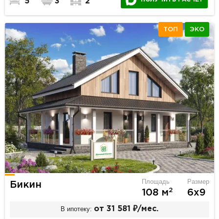
5
3
2
ТОП
ЭКО
Площадь
Размер
Бикин
2
108 м
6х9
В ипотеку:
от 31 581 ₽/мес.