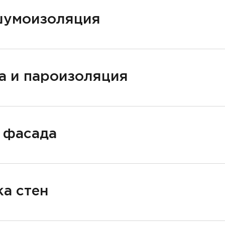
шумоизоляция
а и пароизоляция
 фасада
а стен