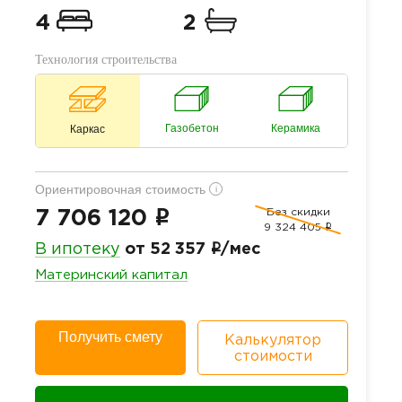
4
2
Технология строительства
Газобетон
Керамика
Каркас
Ориентировочная стоимость
i
Без скидки
i
7 706 120
9 324 405
i
i
В ипотеку
от 52 357
/мес
Материнский капитал
Получить смету
Калькулятор
стоимости