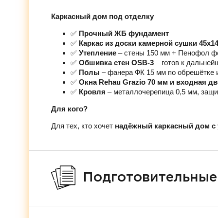
Каркасный дом под отделку
✅
Прочный ЖБ фундамент
✅
Каркас из доски камерной сушки 45х1
✅
Утепление
– стены 150 мм + Пенофол ф
✅
Обшивка стен OSB-3
– готов к дальней
✅
Полы
– фанера ФК 15 мм по обрешётке 
✅
Окна Rehau Grazio 70 мм и входная д
✅
Кровля
– металлочерепица 0,5 мм, защи
Для кого?
Для тех, кто хочет
надёжный каркасный дом с 
Подготовительные