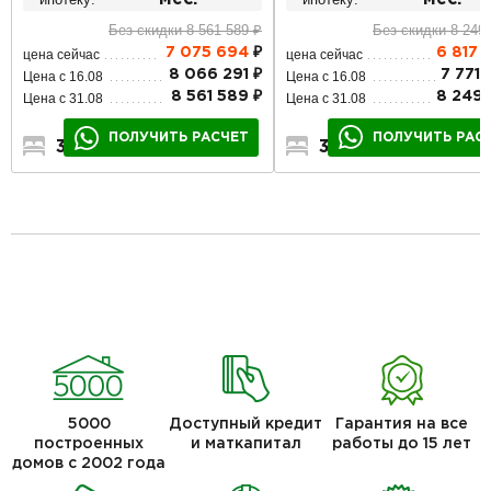
Без скидки 8 249
Без скидки 8 561 589 ₽
6 817 
7 075 694
₽
цена сейчас
цена сейчас
7 771 
8 066 291 ₽
Цена с 16.08
Цена с 16.08
8 249 
8 561 589 ₽
Цена с 31.08
Цена с 31.08
ПОЛУЧИТЬ РАС
ПОЛУЧИТЬ РАСЧЕТ
3
2
1
3
2
1
5000
Доступный кредит
Гарантия на все
построенных
и маткапитал
работы до 15 лет
домов с 2002 года