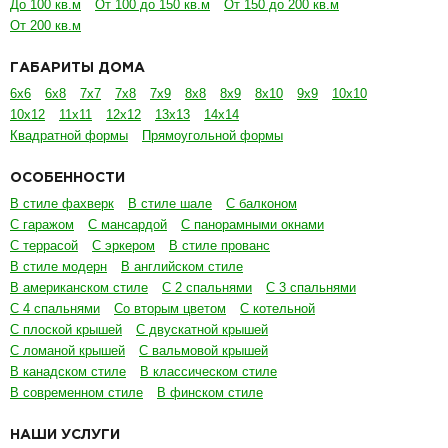
До 100 кв.м
От 100 до 150 кв.м
От 150 до 200 кв.м
От 200 кв.м
ГАБАРИТЫ ДОМА
6х6
6х8
7х7
7х8
7х9
8х8
8х9
8х10
9х9
10х10
10х12
11х11
12х12
13х13
14х14
Квадратной формы
Прямоугольной формы
ОСОБЕННОСТИ
В стиле фахверк
В стиле шале
С балконом
С гаражом
С мансардой
С панорамными окнами
С террасой
С эркером
В стиле прованс
В стиле модерн
В английском стиле
В американском стиле
С 2 спальнями
С 3 спальнями
С 4 спальнями
Со вторым цветом
С котельной
С плоской крышей
С двускатной крышей
С ломаной крышей
С вальмовой крышей
В канадском стиле
В классическом стиле
В современном стиле
В финском стиле
НАШИ УСЛУГИ