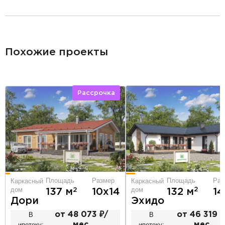
разделитель
Похожие проекты
Рассрочка
Площадь
Раз
Площадь
Размер
Каркасный
Каркасный
дом
дом
2
2
132 м
14
137 м
10х14
Эхидо
Дори
В
от 46 319 ₽
В
от 48 073 ₽/
ипотеку:
мес.
ипотеку:
мес.