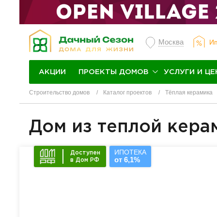
Москва
Ип
ПРОЕКТЫ ДОМОВ
УСЛУГИ И ЦЕ
АКЦИИ
Строительство домов
Каталог проектов
Тёплая керамика
Дом из теплой кера
ИПОТЕКА
Доступен
от 6,1%
в Дом РФ