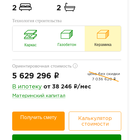
2
2
Технология строительства
Газобетон
Керамика
Каркас
Ориентировочная стоимость
i
цена без скидки
i
5 629 296
7 036 620
i
i
В ипотеку
от 38 246
/мес
Материнский капитал
Получить смету
Калькулятор
стоимости