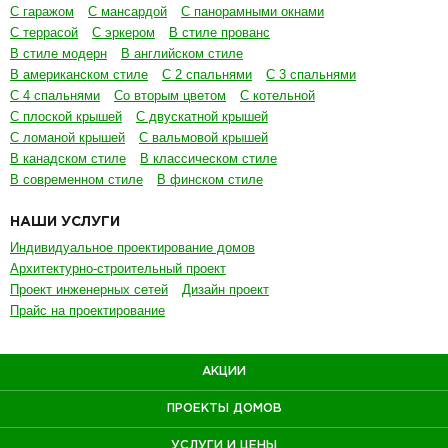
С гаражом
С мансардой
С панорамными окнами
С террасой
С эркером
В стиле прованс
В стиле модерн
В английском стиле
В американском стиле
С 2 спальнями
С 3 спальнями
С 4 спальнями
Со вторым цветом
С котельной
С плоской крышей
С двускатной крышей
С ломаной крышей
С вальмовой крышей
В канадском стиле
В классическом стиле
В современном стиле
В финском стиле
НАШИ УСЛУГИ
Индивидуальное проектирование домов
Архитектурно-строительный проект
Проект инженерных сетей
Дизайн проект
Прайс на проектирование
АКЦИИ
ПРОЕКТЫ ДОМОВ
УСЛУГИ И ЦЕНЫ