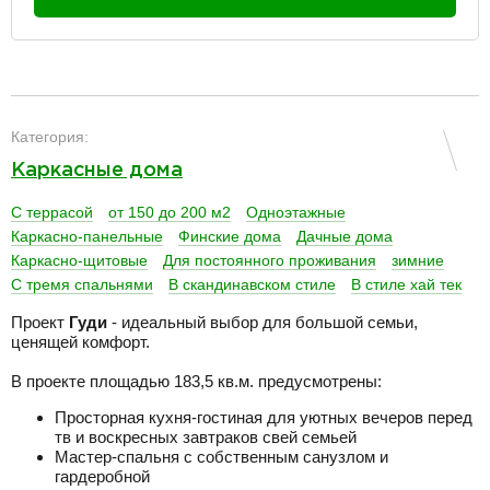
разделитель
Категория:
Каркасные дома
С террасой
от 150 до 200 м2
Одноэтажные
Каркасно-панельные
Финские дома
Дачные дома
Каркасно-щитовые
Для постоянного проживания
зимние
С тремя спальнями
В скандинавском стиле
В стиле хай тек
Проект
Гуди
- идеальный выбор для большой семьи,
ценящей комфорт.
В проекте площадью 183,5 кв.м. предусмотрены:
Просторная кухня-гостиная для уютных вечеров перед
тв и воскресных завтраков свей семьей
Мастер-спальня с собственным санузлом и
гардеробной