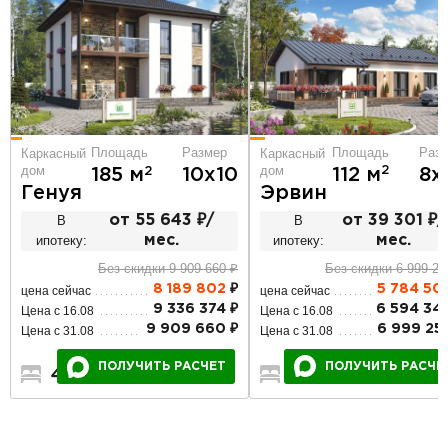
Площадь
Раз
Площадь
Размер
Каркасный
Каркасный
дом
дом
2
112 м
8х
2
185 м
10х10
Эрвин
Генуя
В
от 39 301 ₽/
В
от 55 643 ₽/
ипотеку:
мес.
ипотеку:
мес.
Без скидки 6 999 25
Без скидки 9 909 660 ₽
5 784 50
8 189 802
₽
цена сейчас
цена сейчас
6 594 34
9 336 374 ₽
Цена с 16.08
Цена с 16.08
6 999 25
9 909 660 ₽
Цена с 31.08
Цена с 31.08
ПОЛУЧИТЬ РАСЧЕ
ПОЛУЧИТЬ РАСЧЕТ
3
2
1
4
3
2