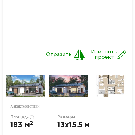
Изменить
Отразить
проект
Характеристики
Площадь
Размеры
i
2
183 м
13x15.5 м