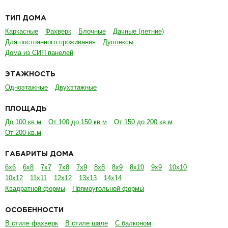
ТИП ДОМА
Каркасные
Фахверк
Блочные
Дачные (летние)
Для постоянного проживания
Дуплексы
Дома из СИП панелей
ЭТАЖНОСТЬ
Одноэтажные
Двухэтажные
ПЛОЩАДЬ
До 100 кв.м
От 100 до 150 кв.м
От 150 до 200 кв.м
От 200 кв.м
ГАБАРИТЫ ДОМА
6х6
6х8
7х7
7х8
7х9
8х8
8х9
8х10
9х9
10х10
10х12
11х11
12х12
13х13
14х14
Квадратной формы
Прямоугольной формы
ОСОБЕННОСТИ
В стиле фахверк
В стиле шале
С балконом