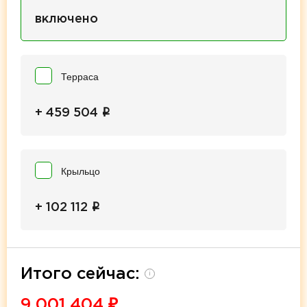
включено
Терраса
i
+ 459 504
Крыльцо
i
+ 102 112
Итого сейчас:
i
9 001 404
₽