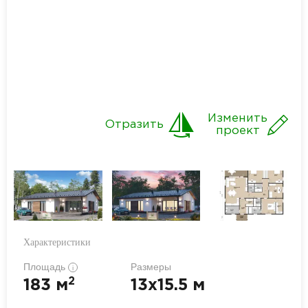
Изменить
Отразить
проект
Характеристики
Площадь
Размеры
i
2
183 м
13x15.5 м