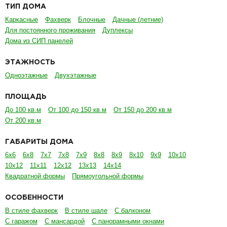
ТИП ДОМА
Каркасные
Фахверк
Блочные
Дачные (летние)
Для постоянного проживания
Дуплексы
Дома из СИП панелей
ЭТАЖНОСТЬ
Одноэтажные
Двухэтажные
ПЛОЩАДЬ
До 100 кв.м
От 100 до 150 кв.м
От 150 до 200 кв.м
От 200 кв.м
ГАБАРИТЫ ДОМА
6х6
6х8
7х7
7х8
7х9
8х8
8х9
8х10
9х9
10х10
10х12
11х11
12х12
13х13
14х14
Квадратной формы
Прямоугольной формы
ОСОБЕННОСТИ
В стиле фахверк
В стиле шале
С балконом
С гаражом
С мансардой
С панорамными окнами