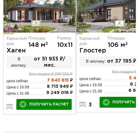
Площадь
Размер
Площадь
Каркасный
Каркасный
дом
дом
2
148 м
10х11
2
106 м
Хаген
Глостер
В
от 51 933 ₽/
В ипотеку:
от 37 195 ₽/
ипотеку:
мес.
Без скидки 6 
Без скидки 9 249 016 ₽
5 4
цена сейчас
7 643 815
₽
цена сейчас
6 2
Цена с 16.08
8 713 949 ₽
Цена с 16.08
6 62
Цена с 31.08
9 249 016 ₽
Цена с 31.08
ПОЛУЧИТЬ Р
ПОЛУЧИТЬ РАСЧЕТ
3
1
1
3
2
1