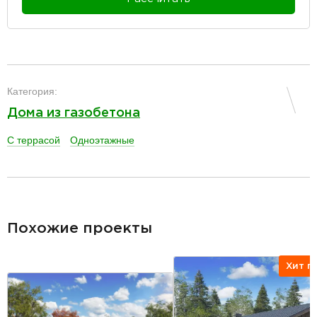
разделитель
Категория:
Дома из газобетона
С террасой
Одноэтажные
разделитель
Похожие проекты
Хит п