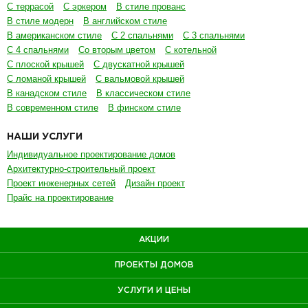
С террасой
С эркером
В стиле прованс
В стиле модерн
В английском стиле
В американском стиле
С 2 спальнями
С 3 спальнями
С 4 спальнями
Со вторым цветом
С котельной
С плоской крышей
С двускатной крышей
С ломаной крышей
С вальмовой крышей
В канадском стиле
В классическом стиле
В современном стиле
В финском стиле
НАШИ УСЛУГИ
Индивидуальное проектирование домов
Архитектурно-строительный проект
Проект инженерных сетей
Дизайн проект
Прайс на проектирование
АКЦИИ
ПРОЕКТЫ ДОМОВ
УСЛУГИ И ЦЕНЫ