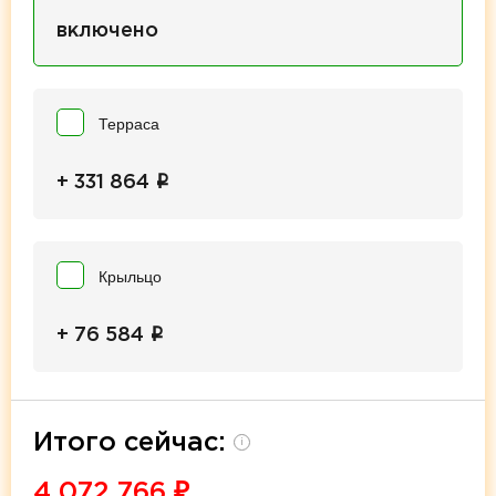
включено
Терраса
i
+ 331 864
Крыльцо
i
+ 76 584
Итого сейчас:
i
4 072 766
₽