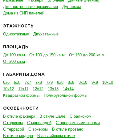
Каркасные
Фахверк
Блочные
Дачные (летние)
Для постоянного проживания
Дуплексы
Дома из СИП панелей
ЭТАЖНОСТЬ
Одноэтажные
Двухэтажные
ПЛОЩАДЬ
До 100 кв.м
От 100 до 150 кв.м
От 150 до 200 кв.м
От 200 кв.м
ГАБАРИТЫ ДОМА
6х6
6х8
7х7
7х8
7х9
8х8
8х9
8х10
9х9
10х10
10х12
11х11
12х12
13х13
14х14
Квадратной формы
Прямоугольной формы
ОСОБЕННОСТИ
В стиле фахверк
В стиле шале
С балконом
С гаражом
С мансардой
С панорамными окнами
С террасой
С эркером
В стиле прованс
В стиле модерн
В английском стиле