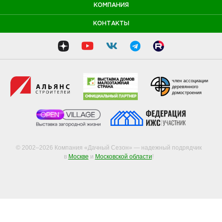
КОМПАНИЯ
КОНТАКТЫ
член ассоциации
деревянного
домостроения
© 2002–2026 Компания «Дачный Сезон» — надежный подрядчик
в
Москве
и
Московской области
!