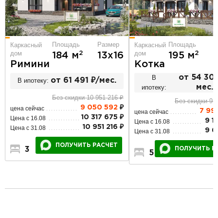
Площадь
Р
Площадь
Размер
Каркасный
Каркасный
дом
дом
2
2
195 м
1
184 м
13х16
Котка
Римини
В
от 54 306
В ипотеку:
от 61 491 ₽/мес.
ипотеку:
мес.
Без скидки 10 951 216 ₽
Без скидки 9 
9 050 592
₽
цена сейчас
7 99
цена сейчас
10 317 675 ₽
Цена с 16.08
9 1
Цена с 16.08
10 951 216 ₽
Цена с 31.08
9 6
Цена с 31.08
ПОЛУЧИТЬ РАСЧЕТ
ПОЛУЧИТЬ Р
3
3
1
5
3
2