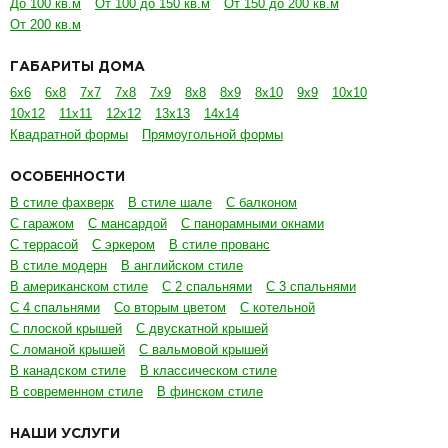
До 100 кв.м
От 100 до 150 кв.м
От 150 до 200 кв.м
От 200 кв.м
ГАБАРИТЫ ДОМА
6х6
6х8
7х7
7х8
7х9
8х8
8х9
8х10
9х9
10х10
10х12
11х11
12х12
13х13
14х14
Квадратной формы
Прямоугольной формы
ОСОБЕННОСТИ
В стиле фахверк
В стиле шале
С балконом
С гаражом
С мансардой
С панорамными окнами
С террасой
С эркером
В стиле прованс
В стиле модерн
В английском стиле
В американском стиле
С 2 спальнями
С 3 спальнями
С 4 спальнями
Со вторым цветом
С котельной
С плоской крышей
С двускатной крышей
С ломаной крышей
С вальмовой крышей
В канадском стиле
В классическом стиле
В современном стиле
В финском стиле
НАШИ УСЛУГИ