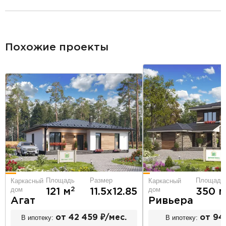
разделитель
Похожие проекты
Площадь
Площадь
Размер
Каркасный
Каркасный
дом
дом
2
350 м
121 м
11.5х12.85
Ривьера
Агат
В ипотеку:
от 94
В ипотеку:
от 42 459 ₽/мес.