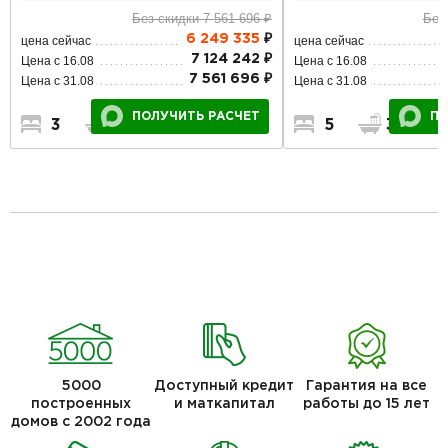
Без
Без скидки 7 561 696 ₽
6 249 335
₽
цена сейчас
цена сейчас
7 124 242 ₽
Цена с 16.08
Цена с 16.08
7 561 696 ₽
Цена с 31.08
Цена с 31.08
ПО
ПОЛУЧИТЬ РАСЧЕТ
5
3
3
2
1
5000
Доступный кредит
Гарантия на все
построенных
и маткапитал
работы до 15 лет
домов с 2002 года