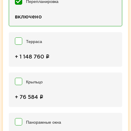
Перепланировка
включено
Терраса
i
+ 1 148 760
Крыльцо
i
+ 76 584
Панорамные окна