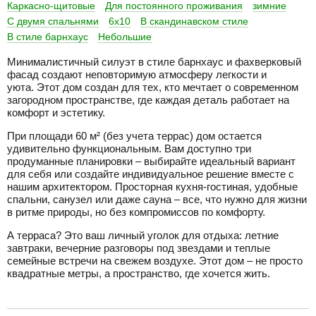
Каркасно-щитовые
Для постоянного проживания
зимние
С двумя спальнями
6x10
В скандинавском стиле
В стиле барнхаус
Небольшие
Минималистичный силуэт в стиле барнхаус и фахверковый
фасад создают неповторимую атмосферу легкости и
уюта. Этот дом создан для тех, кто мечтает о современном
загородном пространстве, где каждая деталь работает на
комфорт и эстетику.
При площади 60 м² (без учета террас) дом остается
удивительно функциональным. Вам доступно три
продуманные планировки – выбирайте идеальный вариант
для себя или создайте индивидуальное решение вместе с
нашим архитектором. Просторная кухня-гостиная, удобные
спальни, санузел или даже сауна – все, что нужно для жизни
в ритме природы, но без компромиссов по комфорту.
А терраса? Это ваш личный уголок для отдыха: летние
завтраки, вечерние разговоры под звездами и теплые
семейные встречи на свежем воздухе. Этот дом – не просто
квадратные метры, а пространство, где хочется жить.
разделитель