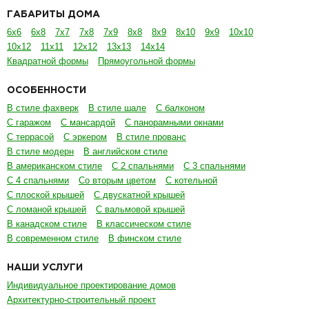
ГАБАРИТЫ ДОМА
6х6
6х8
7х7
7х8
7х9
8х8
8х9
8х10
9х9
10х10
10х12
11х11
12х12
13х13
14х14
Квадратной формы
Прямоугольной формы
ОСОБЕННОСТИ
В стиле фахверк
В стиле шале
С балконом
С гаражом
С мансардой
С панорамными окнами
С террасой
С эркером
В стиле прованс
В стиле модерн
В английском стиле
В американском стиле
С 2 спальнями
С 3 спальнями
С 4 спальнями
Со вторым цветом
С котельной
С плоской крышей
С двускатной крышей
С ломаной крышей
С вальмовой крышей
В канадском стиле
В классическом стиле
В современном стиле
В финском стиле
НАШИ УСЛУГИ
Индивидуальное проектирование домов
Архитектурно-строительный проект