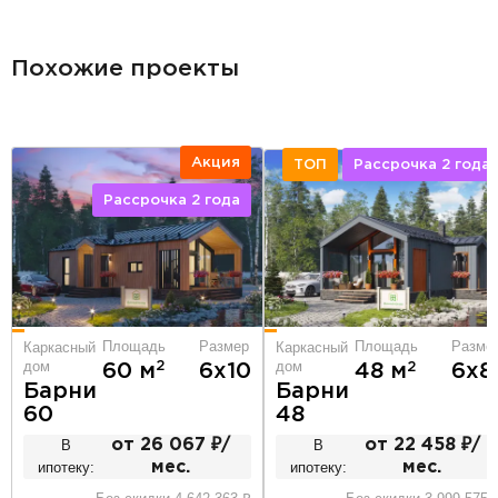
Похожие проекты
Акция
ТОП
Рассрочка 2 года
Рассрочка 2 года
Площадь
Размер
Площадь
Разме
Каркасный
Каркасный
дом
дом
2
60 м
6х10
2
48 м
6х8
Барни
Барни
60
48
В
от 26 067 ₽/
В
от 22 458 ₽/
ипотеку:
мес.
ипотеку:
мес.