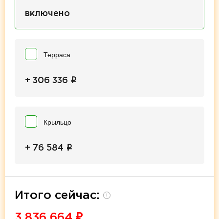
включено
Терраса
i
+ 306 336
Крыльцо
i
+ 76 584
Итого сейчас:
i
3 836 664
₽