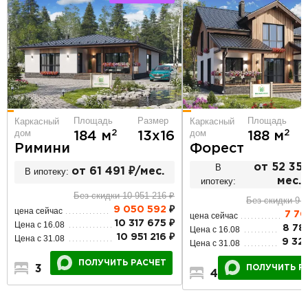
Площадь
Размер
Площадь
Каркасный
Каркасный
дом
дом
2
2
184 м
13х16
188 м
Римини
Форест
В
от 52 357
В ипотеку:
от 61 491 ₽/мес.
ипотеку:
мес.
Без скидки 10 951 216 ₽
Без скидки 9 3
9 050 592
₽
цена сейчас
7 70
цена сейчас
10 317 675 ₽
Цена с 16.08
8 78
Цена с 16.08
10 951 216 ₽
Цена с 31.08
9 32
Цена с 31.08
ПОЛУЧИТЬ РАСЧЕТ
3
3
1
ПОЛУЧИТЬ Р
4
3
2