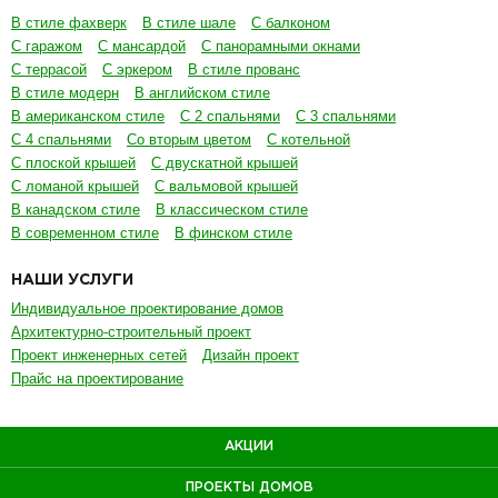
В стиле фахверк
В стиле шале
С балконом
С гаражом
С мансардой
С панорамными окнами
С террасой
С эркером
В стиле прованс
В стиле модерн
В английском стиле
В американском стиле
С 2 спальнями
С 3 спальнями
С 4 спальнями
Со вторым цветом
С котельной
С плоской крышей
С двускатной крышей
С ломаной крышей
С вальмовой крышей
В канадском стиле
В классическом стиле
В современном стиле
В финском стиле
НАШИ УСЛУГИ
Индивидуальное проектирование домов
Архитектурно-строительный проект
Проект инженерных сетей
Дизайн проект
Прайс на проектирование
АКЦИИ
ПРОЕКТЫ ДОМОВ