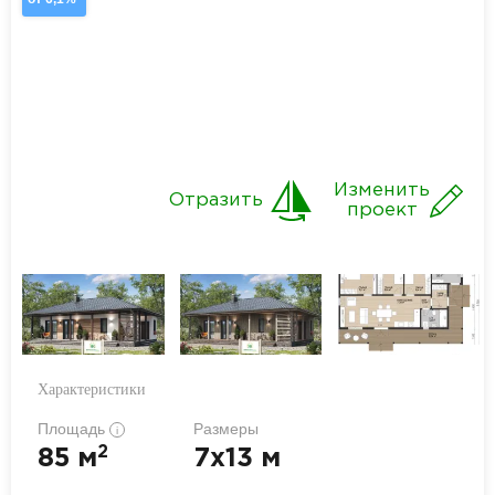
Изменить
Отразить
проект
Характеристики
Площадь
Размеры
i
2
85 м
7x13 м