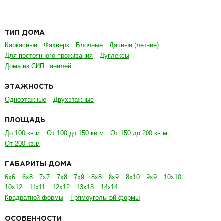
ТИП ДОМА
Каркасные
Фахверк
Блочные
Дачные (летние)
Для постоянного проживания
Дуплексы
Дома из СИП панелей
ЭТАЖНОСТЬ
Одноэтажные
Двухэтажные
ПЛОЩАДЬ
До 100 кв.м
От 100 до 150 кв.м
От 150 до 200 кв.м
От 200 кв.м
ГАБАРИТЫ ДОМА
6х6
6х8
7х7
7х8
7х9
8х8
8х9
8х10
9х9
10х10
10х12
11х11
12х12
13х13
14х14
Квадратной формы
Прямоугольной формы
ОСОБЕННОСТИ