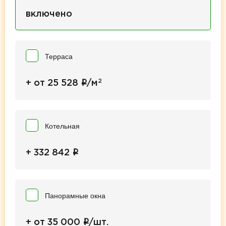
включено
Терраса
2
i
+ от 25 528
/м
Котельная
i
+ 332 842
Панорамные окна
i
+ от 35 000
/шт.