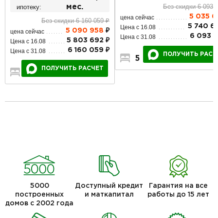
Без скидки 6 093 
ипотеку:
мес.
5 035 6
цена сейчас
Без скидки 6 160 059 ₽
5 740 6
Цена с 16.08
5 090 958
₽
цена сейчас
6 093 1
Цена с 31.08
5 803 692 ₽
Цена с 16.08
6 160 059 ₽
Цена с 31.08
ПОЛУЧИТЬ РАСЧ
5
2
2
ПОЛУЧИТЬ РАСЧЕТ
2
1
1
5000
Доступный кредит
Гарантия на все
построенных
и маткапитал
работы до 15 лет
домов с 2002 года