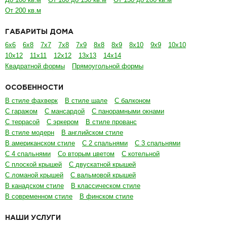
От 200 кв.м
ГАБАРИТЫ ДОМА
6х6
6х8
7х7
7х8
7х9
8х8
8х9
8х10
9х9
10х10
10х12
11х11
12х12
13х13
14х14
Квадратной формы
Прямоугольной формы
ОСОБЕННОСТИ
В стиле фахверк
В стиле шале
С балконом
С гаражом
С мансардой
С панорамными окнами
С террасой
С эркером
В стиле прованс
В стиле модерн
В английском стиле
В американском стиле
С 2 спальнями
С 3 спальнями
С 4 спальнями
Со вторым цветом
С котельной
С плоской крышей
С двускатной крышей
С ломаной крышей
С вальмовой крышей
В канадском стиле
В классическом стиле
В современном стиле
В финском стиле
НАШИ УСЛУГИ