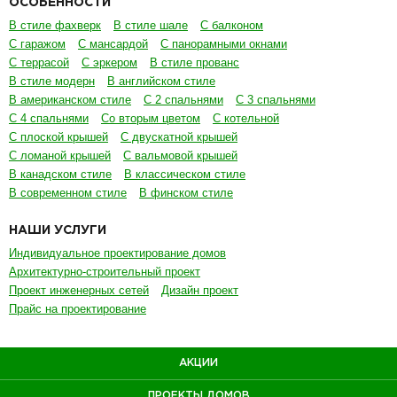
ОСОБЕННОСТИ
В стиле фахверк
В стиле шале
С балконом
С гаражом
С мансардой
С панорамными окнами
С террасой
С эркером
В стиле прованс
В стиле модерн
В английском стиле
В американском стиле
С 2 спальнями
С 3 спальнями
С 4 спальнями
Со вторым цветом
С котельной
С плоской крышей
С двускатной крышей
С ломаной крышей
С вальмовой крышей
В канадском стиле
В классическом стиле
В современном стиле
В финском стиле
НАШИ УСЛУГИ
Индивидуальное проектирование домов
Архитектурно-строительный проект
Проект инженерных сетей
Дизайн проект
Прайс на проектирование
АКЦИИ
ПРОЕКТЫ ДОМОВ