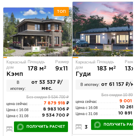
ТОП
Площадь
Разм
Площадь
Размер
Каркасный
Каркасный
дом
дом
2
2
183 м
13х
178 м
9х11
Гуди
Кэмп
В
от 53 537 ₽/
В ипотеку:
от 61 157 ₽/м
ипотеку:
мес.
Без скидки 10 891
Без скидки 9 534 700 ₽
9 001 
цена сейчас
7 879 918
₽
цена сейчас
10 261 
Цена с 16.08
8 983 106 ₽
Цена с 16.08
10 891 
Цена с 31.08
9 534 700 ₽
Цена с 31.08
ПОЛУЧИТЬ РАС
3
3
1
ПОЛУЧИТЬ РАСЧЕТ
4
2
2