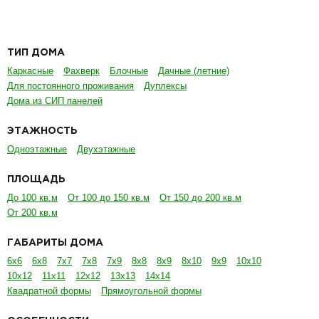
ТИП ДОМА
Каркасные
Фахверк
Блочные
Дачные (летние)
Для постоянного проживания
Дуплексы
Дома из СИП панелей
ЭТАЖНОСТЬ
Одноэтажные
Двухэтажные
ПЛОЩАДЬ
До 100 кв.м
От 100 до 150 кв.м
От 150 до 200 кв.м
От 200 кв.м
ГАБАРИТЫ ДОМА
6х6
6х8
7х7
7х8
7х9
8х8
8х9
8х10
9х9
10х10
10х12
11х11
12х12
13х13
14х14
Квадратной формы
Прямоугольной формы