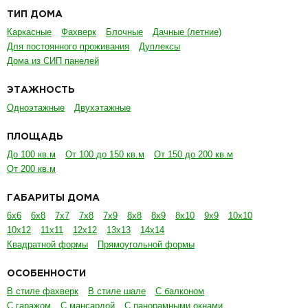
ТИП ДОМА
Каркасные
Фахверк
Блочные
Дачные (летние)
Для постоянного проживания
Дуплексы
Дома из СИП панелей
ЭТАЖНОСТЬ
Одноэтажные
Двухэтажные
ПЛОЩАДЬ
До 100 кв.м
От 100 до 150 кв.м
От 150 до 200 кв.м
От 200 кв.м
ГАБАРИТЫ ДОМА
6х6
6х8
7х7
7х8
7х9
8х8
8х9
8х10
9х9
10х10
10х12
11х11
12х12
13х13
14х14
Квадратной формы
Прямоугольной формы
ОСОБЕННОСТИ
В стиле фахверк
В стиле шале
С балконом
С гаражом
С мансардой
С панорамными окнами