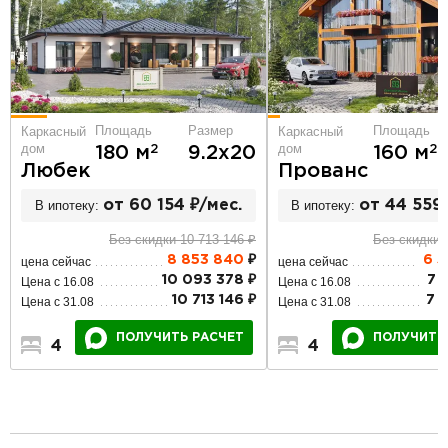
Площадь
Размер
Площадь
Каркасный
Каркасный
дом
дом
2
2
180 м
9.2х20
160 м
Любек
Прованс
В ипотеку:
от 60 154 ₽/мес.
В ипотеку:
от 44 559 
Без скидки 10 713 146 ₽
Без скидки 
8 853 840
₽
6 
цена сейчас
цена сейчас
10 093 378 ₽
7 
Цена с 16.08
Цена с 16.08
10 713 146 ₽
7 
Цена с 31.08
Цена с 31.08
ПОЛУЧИТЬ РАСЧЕТ
ПОЛУЧИТЬ
4
3
1
4
3
2