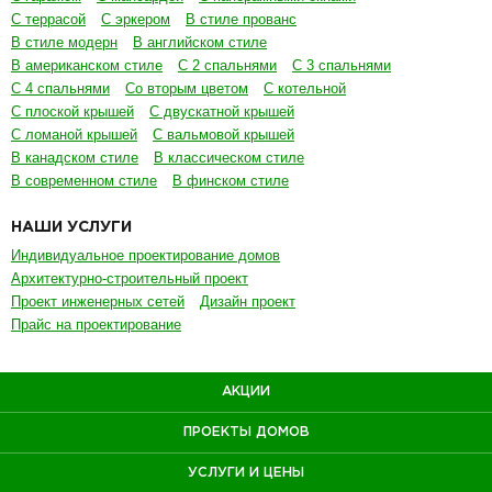
С террасой
С эркером
В стиле прованс
В стиле модерн
В английском стиле
В американском стиле
С 2 спальнями
С 3 спальнями
С 4 спальнями
Со вторым цветом
С котельной
С плоской крышей
С двускатной крышей
С ломаной крышей
С вальмовой крышей
В канадском стиле
В классическом стиле
В современном стиле
В финском стиле
НАШИ УСЛУГИ
Индивидуальное проектирование домов
Архитектурно-строительный проект
Проект инженерных сетей
Дизайн проект
Прайс на проектирование
АКЦИИ
ПРОЕКТЫ ДОМОВ
УСЛУГИ И ЦЕНЫ