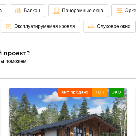
а
Балкон
Панорамные окна
Эрк
Эксплуатирумемая кровля
Слуховое окно
й проект?
мы поможем
Хит продаж!
ТОП
ЭКО