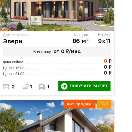
Площадь
Размер
Дом из блоков
2
86 м
9х11
Эвери
В ипотеку:
от 0 ₽/мес.
0
₽
цена сейчас
0 ₽
Цена с 16.08
0 ₽
Цена с 31.08
ПОЛУЧИТЬ РАСЧЕТ
2
1
1
Хит продаж!
ТОП