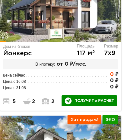
Площадь
Размер
Дом из блоков
2
117 м
7х9
Йонкерс
В ипотеку:
от 0 ₽/мес.
0
₽
цена сейчас
0 ₽
Цена с 16.08
0 ₽
Цена с 31.08
ПОЛУЧИТЬ РАСЧЕТ
5
2
2
Хит продаж!
ЭКО