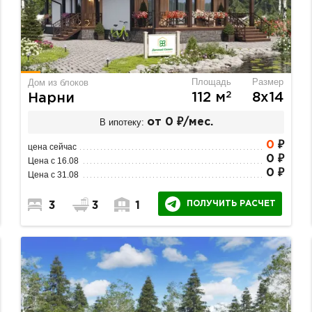
Площадь
Размер
Дом из блоков
2
112 м
8х14
Нарни
В ипотеку:
от 0 ₽/мес.
0
₽
цена сейчас
0 ₽
Цена с 16.08
0 ₽
Цена с 31.08
ПОЛУЧИТЬ РАСЧЕТ
3
3
1