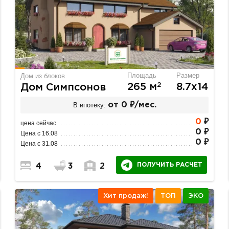
Площадь
Размер
Дом из блоков
2
265 м
8.7х14
Дом Симпсонов
В ипотеку:
от 0 ₽/мес.
0
₽
цена сейчас
0 ₽
Цена с 16.08
0 ₽
Цена с 31.08
ПОЛУЧИТЬ РАСЧЕТ
4
3
2
Хит продаж!
ТОП
ЭКО