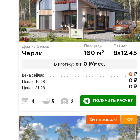
Площадь
Размер
Дом из блоков
2
160 м
8х12.45
Чарли
В ипотеку:
от 0 ₽/мес.
0
₽
цена сейчас
0 ₽
Цена с 16.08
0 ₽
Цена с 31.08
ПОЛУЧИТЬ РАСЧЕТ
4
3
2
Хит продаж!
ТОП