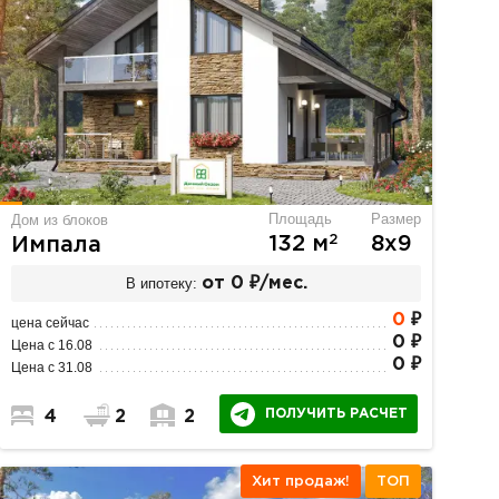
Площадь
Размер
Дом из блоков
2
132 м
8х9
Импала
В ипотеку:
от 0 ₽/мес.
0
₽
цена сейчас
0 ₽
Цена с 16.08
0 ₽
Цена с 31.08
ПОЛУЧИТЬ РАСЧЕТ
4
2
2
Хит продаж!
ТОП