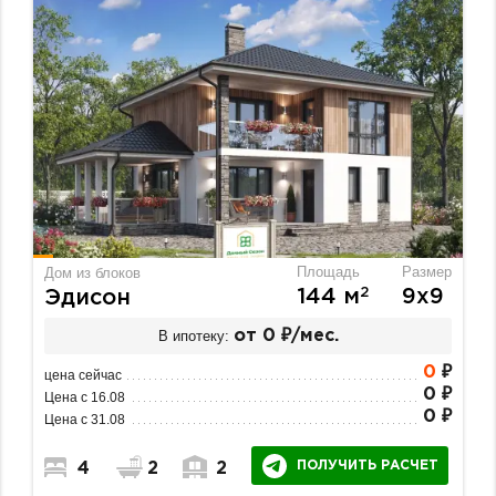
Площадь
Размер
Дом из блоков
2
144 м
9х9
Эдисон
В ипотеку:
от 0 ₽/мес.
0
₽
цена сейчас
0 ₽
Цена с 16.08
0 ₽
Цена с 31.08
ПОЛУЧИТЬ РАСЧЕТ
4
2
2