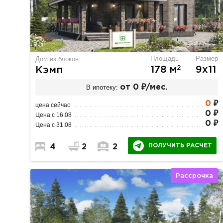
Площадь
Размер
Дом из блоков
2
178 м
9х11
Кэмп
В ипотеку:
от 0 ₽/мес.
0
₽
цена сейчас
0 ₽
Цена с 16.08
0 ₽
Цена с 31.08
ПОЛУЧИТЬ РАСЧЕТ
4
2
2
Рассрочка