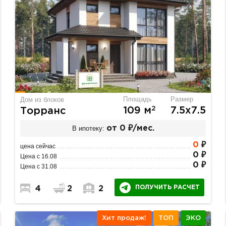
Площадь
Размер
Дом из блоков
2
109 м
7.5х7.5
Торранс
В ипотеку:
от 0 ₽/мес.
0
₽
цена сейчас
0 ₽
Цена с 16.08
0 ₽
Цена с 31.08
ПОЛУЧИТЬ РАСЧЕТ
4
2
2
Хит продаж!
ТОП
ЭКО