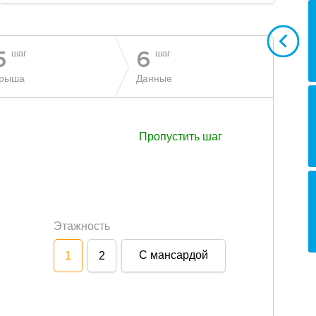
шаг
шаг
5
6
рыша
Данные
Пропустить шаг
Этажность
С мансардой
1
2