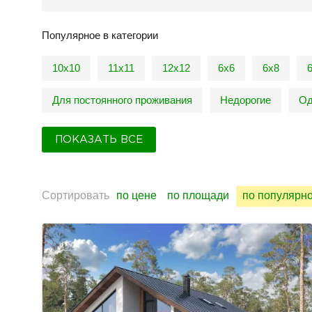
Популярное в категории
10х10
11х11
12х12
6х6
6х8
Для постоянного проживания
Недорогие
Од
ПОКАЗАТЬ ВСЕ
Сортировать
по цене
по площади
по популярн