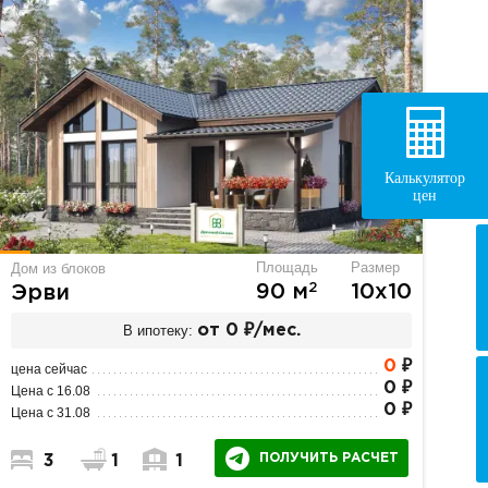
Калькулятор
цен
Площадь
Размер
Дом из блоков
2
90 м
10х10
Эрви
В ипотеку:
от 0 ₽/мес.
0
₽
цена сейчас
0 ₽
Цена с 16.08
0 ₽
Цена с 31.08
ПОЛУЧИТЬ РАСЧЕТ
3
1
1