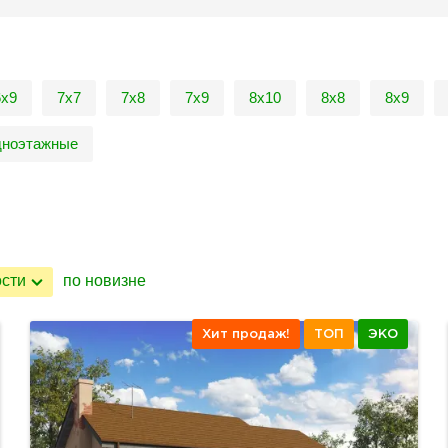
6х9
7х7
7х8
7х9
8х10
8х8
8х9
ноэтажные
ости
по новизне
Хит продаж!
ТОП
ЭКО