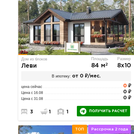
Площадь
Размер
Дом из блоков
2
84 м
8х10
Леви
В ипотеку:
от 0 ₽/мес.
0
₽
цена сейчас
0 ₽
Цена с 16.08
0 ₽
Цена с 31.08
ПОЛУЧИТЬ РАСЧЕТ
3
1
1
ТОП
Рассрочка 2 года