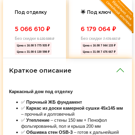
Под отделку
🌟 Под ключ 🌟
5 066 610
₽
6 179 064
₽
Без скидки
Без скидки
6 130 598
₽
7 476 667
₽
Цена с 16.08
5 775 935 ₽
Цена с 16.08
7 044 133 ₽
Цена с 31.08
6 130 598 ₽
Цена с 31.08
7 476 667 ₽
Краткое описание
Каркасный дом под отделку
✅
Прочный ЖБ фундамент
✅
Каркас из доски камерной сушки 45х145 мм
– прочный и долговечный
✅
Утепление
– стены 150 мм + Пенофол
фольгированный, пол и крыша 200 мм
✅
Обшивка стен OSB-3
– готов к дальнейшей