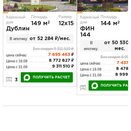
Площадь
Р
Площадь
Размер
Каркасный
Каркасный
дом
дом
2
2
144 м
149 м
12х15
ФИН
Дублин
144
В ипотеку:
от 52 284 ₽/мес.
В
от 50 530 
ипотеку:
мес.
Без скидки 9 311 510 ₽
7 695 463
₽
цена сейчас
Без скидки 8 999
8 772 827 ₽
Цена с 16.08
7 437 
цена сейчас
9 311 510 ₽
Цена с 31.08
8 478 
Цена с 16.08
8 999 
Цена с 31.08
ПОЛУЧИТЬ РАСЧЕТ
3
2
1
ПОЛУЧИТЬ РАС
3
2
1