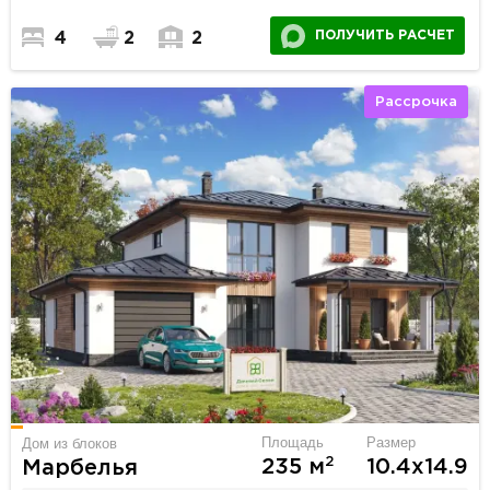
ПОЛУЧИТЬ РАСЧЕТ
4
2
2
Рассрочка
Площадь
Размер
Дом из блоков
2
235 м
10.4х14.9
Марбелья