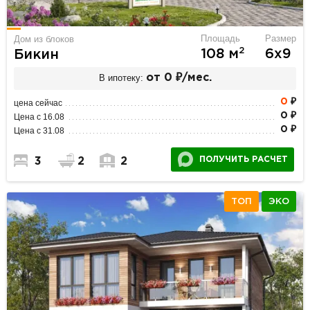
Площадь
Размер
Дом из блоков
2
108 м
6х9
Бикин
В ипотеку:
от 0 ₽/мес.
0
₽
цена сейчас
0 ₽
Цена с 16.08
0 ₽
Цена с 31.08
ПОЛУЧИТЬ РАСЧЕТ
3
2
2
ТОП
ЭКО