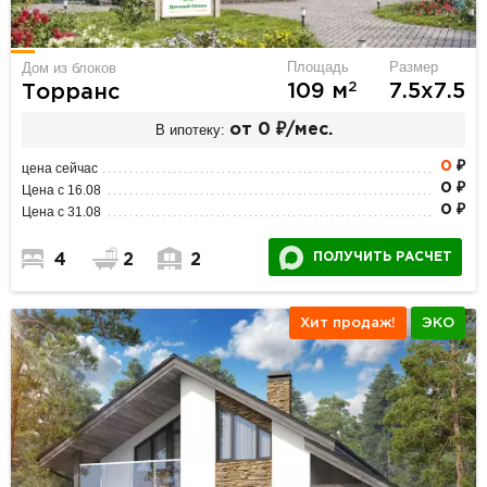
Площадь
Размер
Дом из блоков
2
109 м
7.5х7.5
Торранс
В ипотеку:
от 0 ₽/мес.
0
₽
цена сейчас
0 ₽
Цена с 16.08
0 ₽
Цена с 31.08
ПОЛУЧИТЬ РАСЧЕТ
4
2
2
Хит продаж!
ЭКО