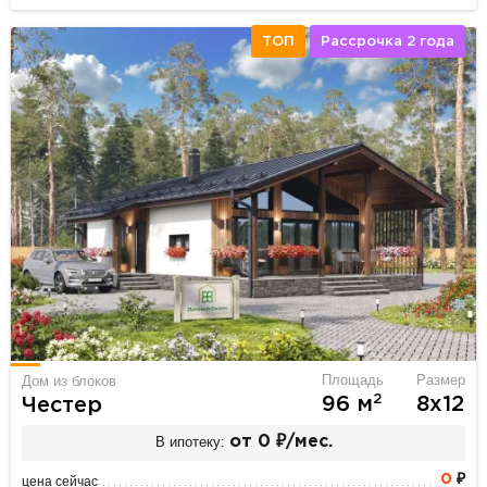
ТОП
Рассрочка 2 года
Площадь
Размер
Дом из блоков
2
96 м
8х12
Честер
В ипотеку:
от 0 ₽/мес.
0
₽
цена сейчас