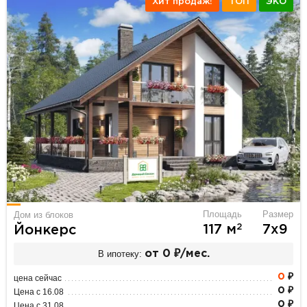
Хит продаж!
ТОП
ЭКО
Площадь
Размер
Дом из блоков
2
117 м
7х9
Йонкерс
В ипотеку:
от 0 ₽/мес.
0
₽
цена сейчас
0 ₽
Цена с 16.08
0 ₽
Цена с 31.08