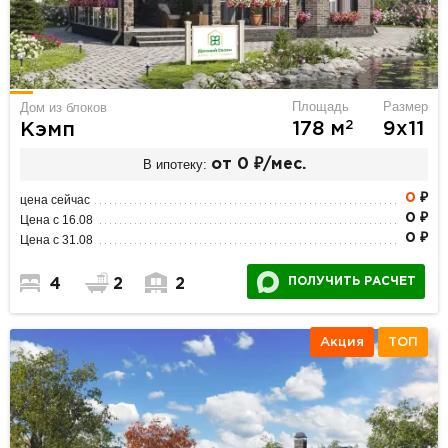
Площадь
Размер
Дом из блоков
2
178 м
9х11
Кэмп
В ипотеку:
от 0 ₽/мес.
0
₽
цена сейчас
0 ₽
Цена с 16.08
0 ₽
Цена с 31.08
ПОЛУЧИТЬ РАСЧЕТ
4
2
2
Акция
ТОП