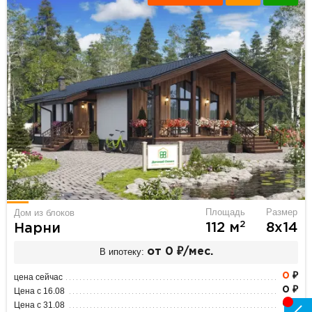
Площадь
Размер
Дом из блоков
2
112 м
8х14
Нарни
В ипотеку:
от 0 ₽/мес.
0
₽
цена сейчас
0 ₽
Цена с 16.08
0 ₽
Цена с 31.08