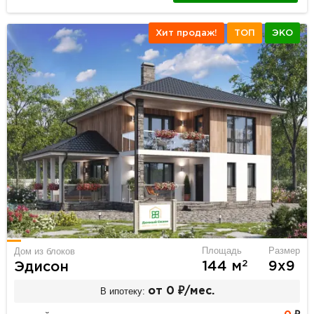
Хит продаж!
ТОП
ЭКО
Площадь
Размер
Дом из блоков
2
144 м
9х9
Эдисон
В ипотеку:
от 0 ₽/мес.