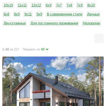
10х10
11х11
12х12
6х9
7х7
7х8
7х9
8х10
8х8
8х9
9х11
9х9
В современном стиле
Дачные
Двухэтажные
Для постоянного проживания
Недорогие
Одноэтажные
1
–
60
из 217
Показать по
60