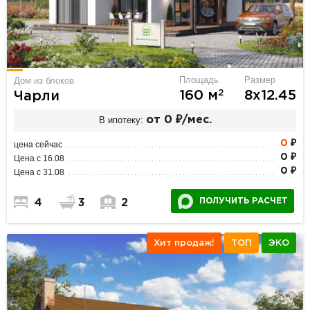
Площадь
Размер
Дом из блоков
2
160 м
8х12.45
Чарли
В ипотеку:
от 0 ₽/мес.
0
₽
цена сейчас
0 ₽
Цена с 16.08
0 ₽
Цена с 31.08
ПОЛУЧИТЬ РАСЧЕТ
4
3
2
Хит продаж!
ТОП
ЭКО