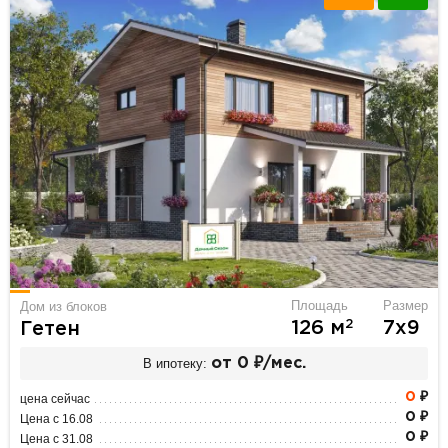
Площадь
Размер
Дом из блоков
2
126 м
7х9
Гетен
В ипотеку:
от 0 ₽/мес.
0
₽
цена сейчас
0 ₽
Цена с 16.08
0 ₽
Цена с 31.08