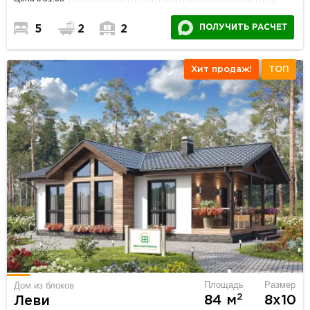
ПОЛУЧИТЬ РАСЧЕТ
5
2
2
Хит продаж!
ТОП
Площадь
Размер
Дом из блоков
2
84 м
8х10
Леви