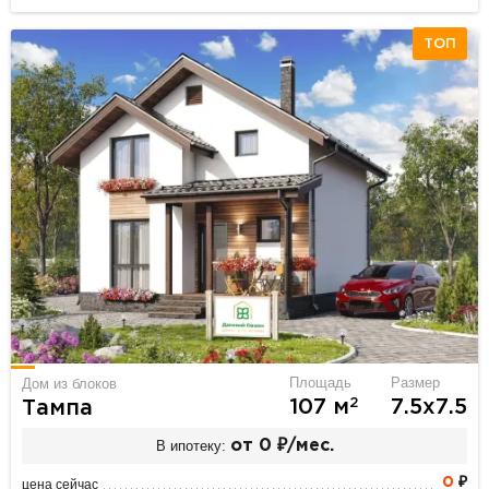
ТОП
Площадь
Размер
Дом из блоков
2
107 м
7.5х7.5
Тампа
В ипотеку:
от 0 ₽/мес.
0
₽
цена сейчас