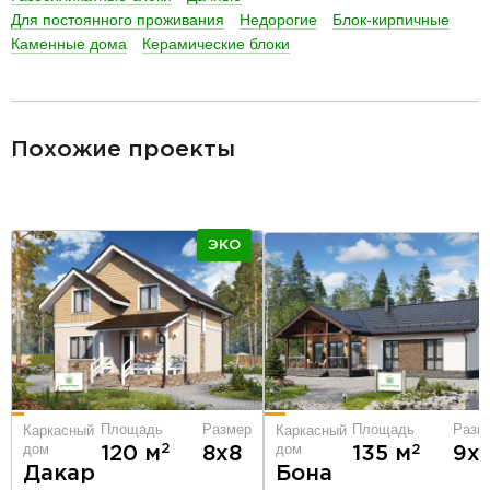
Для постоянного проживания
Недорогие
Блок-кирпичные
Каменные дома
Керамические блоки
разделитель
Похожие проекты
ЭКО
Площадь
Размер
Площадь
Разм
Каркасный
Каркасный
дом
дом
2
120 м
8х8
2
135 м
9х1
Дакар
Бона