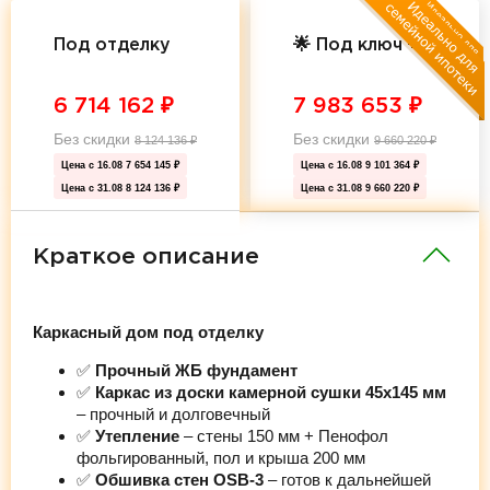
Под отделку
🌟 Под ключ 🌟
6 714 162
₽
7 983 653
₽
Без скидки
Без скидки
8 124 136
₽
9 660 220
₽
Цена с 16.08
7 654 145 ₽
Цена с 16.08
9 101 364 ₽
Цена с 31.08
8 124 136 ₽
Цена с 31.08
9 660 220 ₽
Краткое описание
Каркасный дом под отделку
✅
Прочный ЖБ фундамент
✅
Каркас из доски камерной сушки 45х145 мм
– прочный и долговечный
✅
Утепление
– стены 150 мм + Пенофол
фольгированный, пол и крыша 200 мм
✅
Обшивка стен OSB-3
– готов к дальнейшей