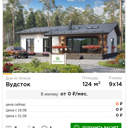
Площадь
Размер
Дом из блоков
2
124 м
9х14
Вудсток
В ипотеку:
от 0 ₽/мес.
0
₽
цена сейчас
0 ₽
Цена с 16.08
0 ₽
Цена с 31.08
ПОЛУЧИТЬ РАСЧЕТ