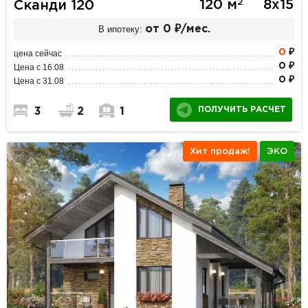
2
120 м
8х15
Сканди 120
В ипотеку:
от 0 ₽/мес.
0
₽
цена сейчас
0 ₽
Цена с 16.08
0 ₽
Цена с 31.08
ПОЛУЧИТЬ РАСЧЕТ
3
2
1
Хит продаж!
ЭКО