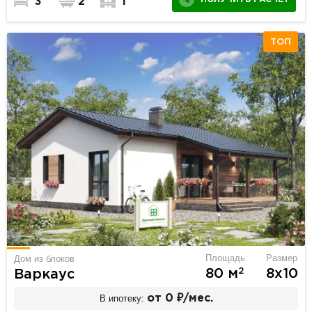
3
2
1
ТОП
Площадь
Размер
Дом из блоков
2
80 м
8х10
Варкаус
В ипотеку:
от 0 ₽/мес.