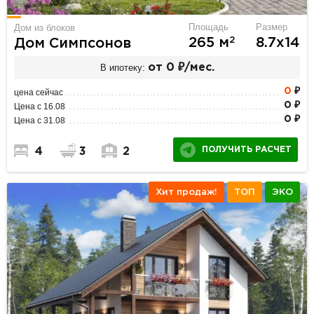
Площадь
Размер
Дом из блоков
2
265 м
8.7х14
Дом Симпсонов
В ипотеку:
от 0 ₽/мес.
0
₽
цена сейчас
0 ₽
Цена с 16.08
0 ₽
Цена с 31.08
ПОЛУЧИТЬ РАСЧЕТ
4
3
2
Хит продаж!
ТОП
ЭКО