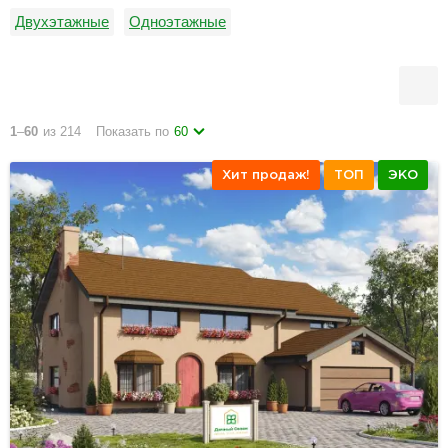
Двухэтажные
Одноэтажные
1
–
60
из 214
Показать по
60
Хит продаж!
ТОП
ЭКО