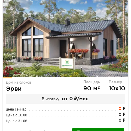
Площадь
Размер
Дом из блоков
2
90 м
10х10
Эрви
В ипотеку:
от 0 ₽/мес.
0
₽
цена сейчас
0 ₽
Цена с 16.08
0 ₽
Цена с 31.08