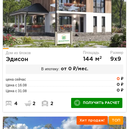
Площадь
Размер
Дом из блоков
2
144 м
9х9
Эдисон
В ипотеку:
от 0 ₽/мес.
0
₽
цена сейчас
0 ₽
Цена с 16.08
0 ₽
Цена с 31.08
ПОЛУЧИТЬ РАСЧЕТ
4
2
2
Хит продаж!
ТОП