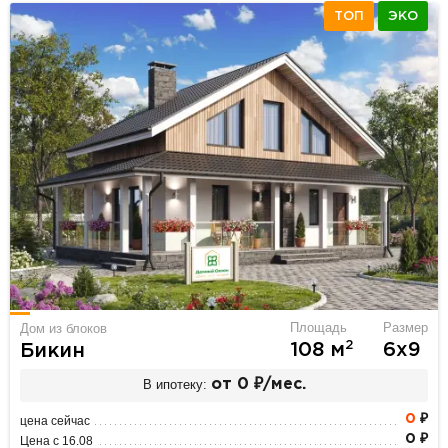
ТОП
ЭКО
Площадь
Размер
Дом из блоков
2
108 м
6х9
Бикин
В ипотеку:
от 0 ₽/мес.
0
₽
цена сейчас
0 ₽
Цена с 16.08