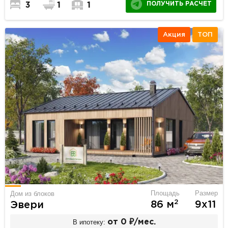
ПОЛУЧИТЬ РАСЧЕТ
3
1
1
Акция
ТОП
Площадь
Размер
Дом из блоков
2
86 м
9х11
Эвери
В ипотеку:
от 0 ₽/мес.