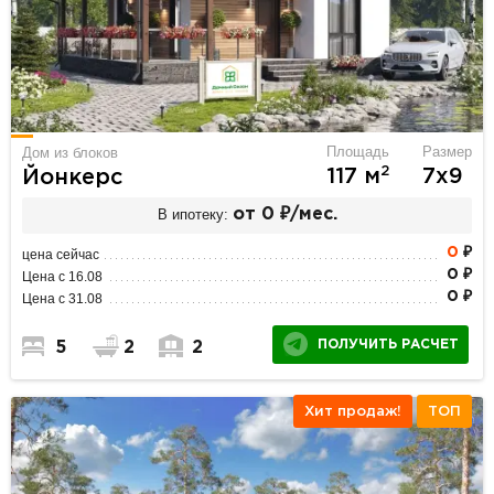
Площадь
Размер
Дом из блоков
2
117 м
7х9
Йонкерс
В ипотеку:
от 0 ₽/мес.
0
₽
цена сейчас
0 ₽
Цена с 16.08
0 ₽
Цена с 31.08
ПОЛУЧИТЬ РАСЧЕТ
5
2
2
Хит продаж!
ТОП