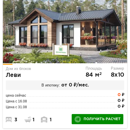
Площадь
Размер
Дом из блоков
2
84 м
8х10
Леви
В ипотеку:
от 0 ₽/мес.
0
₽
цена сейчас
0 ₽
Цена с 16.08
0 ₽
Цена с 31.08
ПОЛУЧИТЬ РАСЧЕТ
3
1
1