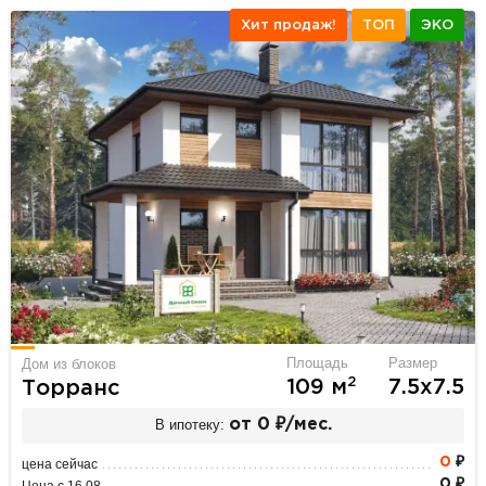
Хит продаж!
ТОП
ЭКО
Площадь
Размер
Дом из блоков
2
109 м
7.5х7.5
Торранс
В ипотеку:
от 0 ₽/мес.
0
₽
цена сейчас
0 ₽
Цена с 16.08