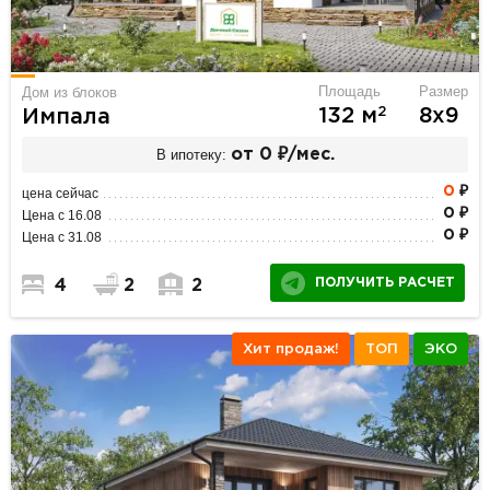
Площадь
Размер
Дом из блоков
2
132 м
8х9
Импала
В ипотеку:
от 0 ₽/мес.
0
₽
цена сейчас
0 ₽
Цена с 16.08
0 ₽
Цена с 31.08
ПОЛУЧИТЬ РАСЧЕТ
4
2
2
Хит продаж!
ТОП
ЭКО