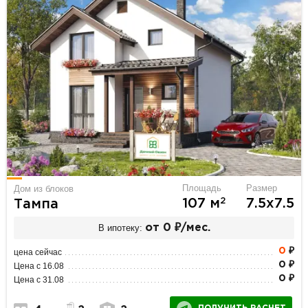
Площадь
Размер
Дом из блоков
2
107 м
7.5х7.5
Тампа
В ипотеку:
от 0 ₽/мес.
0
₽
цена сейчас
0 ₽
Цена с 16.08
0 ₽
Цена с 31.08