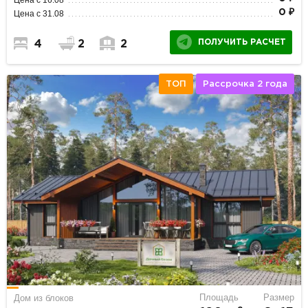
0 ₽
Цена с 31.08
ПОЛУЧИТЬ РАСЧЕТ
4
2
2
ТОП
Рассрочка 2 года
Площадь
Размер
Дом из блоков