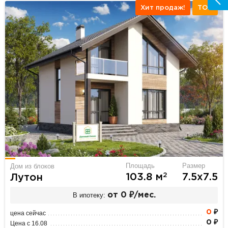
Хит продаж!
ТОП
Площадь
Размер
Дом из блоков
2
103.8 м
7.5х7.5
Лутон
В ипотеку:
от 0 ₽/мес.
0
₽
цена сейчас
0 ₽
Цена с 16.08