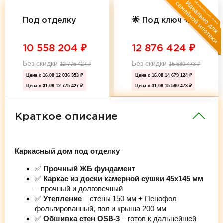
Под отделку
🌟 Под ключ 🌟
10 558 204
₽
12 876 424
₽
Без скидки
Без скидки
12 775 427
₽
15 580 473
₽
Цена с 16.08
12 036 353 ₽
Цена с 16.08
14 679 124 ₽
Цена с 31.08
12 775 427 ₽
Цена с 31.08
15 580 473 ₽
Краткое описание
Каркасный дом под отделку
✅
Прочный ЖБ фундамент
✅
Каркас из доски камерной сушки 45х145 мм
– прочный и долговечный
✅
Утепление
– стены 150 мм + Пенофол
фольгированный, пол и крыша 200 мм
✅
Обшивка стен OSB-3
– готов к дальнейшей