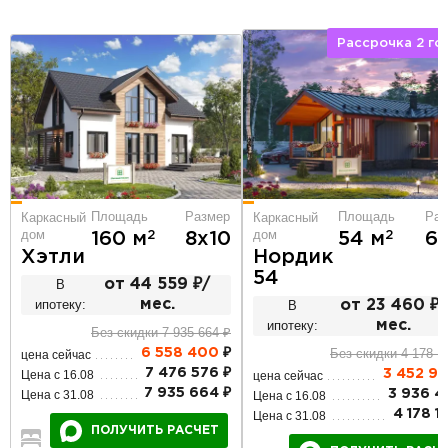
Рассрочка 2 го
Площадь
Размер
Площадь
Раз
Каркасный
Каркасный
дом
дом
2
2
160 м
8х10
54 м
6
Хэтли
Нордик
54
В
от 44 559 ₽/
ипотеку:
мес.
В
от 23 460 ₽/
ипотеку:
мес.
Без скидки 7 935 664 ₽
Без скидки 4 178 1
6 558 400
₽
цена сейчас
7 476 576 ₽
Цена с 16.08
3 452 9
цена сейчас
7 935 664 ₽
Цена с 31.08
3 936 41
Цена с 16.08
4 178 1
Цена с 31.08
ПОЛУЧИТЬ РАСЧЕТ
4
3
2