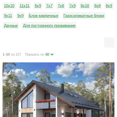
10х10
11х11
6х9
7х7
7х8
7х9
8х10
8х8
8х9
9х11
9х9
Блок-кирпичные
Газосиликатные блоки
Дачные
Для постоянного проживания
Керамзитобетонные блоки
Пеноблоки
от 0 до 100 м2
1
–
60
из 217
Показать по
60