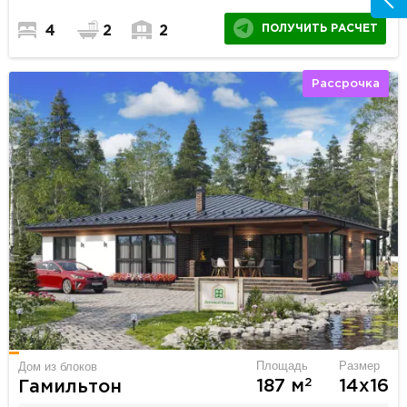
ПОЛУЧИТЬ РАСЧЕТ
4
2
2
Рассрочка
Площадь
Размер
Дом из блоков
2
187 м
14х16
Гамильтон