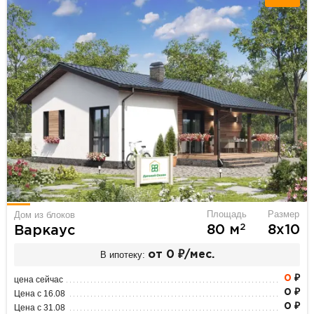
Площадь
Размер
Дом из блоков
2
80 м
8х10
Варкаус
В ипотеку:
от 0 ₽/мес.
0
₽
цена сейчас
0 ₽
Цена с 16.08
0 ₽
Цена с 31.08