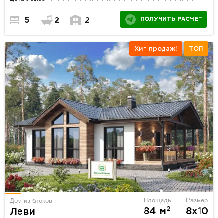
ПОЛУЧИТЬ РАСЧЕТ
5
2
2
Хит продаж!
ТОП
Площадь
Размер
Дом из блоков
2
84 м
8х10
Леви