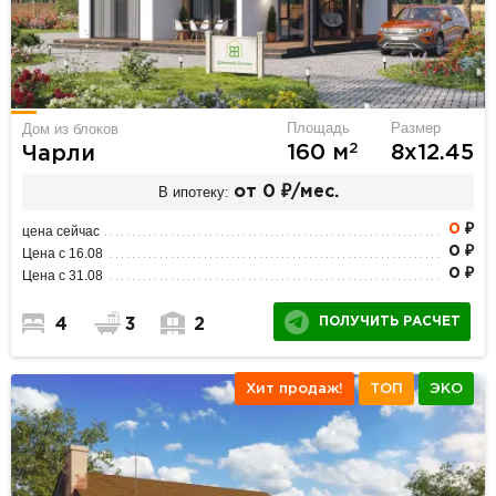
Площадь
Размер
Дом из блоков
2
160 м
8х12.45
Чарли
В ипотеку:
от 0 ₽/мес.
0
₽
цена сейчас
0 ₽
Цена с 16.08
0 ₽
Цена с 31.08
ПОЛУЧИТЬ РАСЧЕТ
4
3
2
Хит продаж!
ТОП
ЭКО