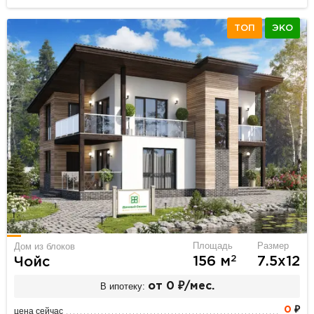
ТОП
ЭКО
Площадь
Размер
Дом из блоков
2
156 м
7.5х12
Чойс
В ипотеку:
от 0 ₽/мес.
0
₽
цена сейчас