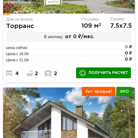
Площадь
Размер
Дом из блоков
2
109 м
7.5х7.5
Торранс
В ипотеку:
от 0 ₽/мес.
0
₽
цена сейчас
0 ₽
Цена с 16.08
0 ₽
Цена с 31.08
ПОЛУЧИТЬ РАСЧЕТ
4
2
2
Хит продаж!
ЭКО