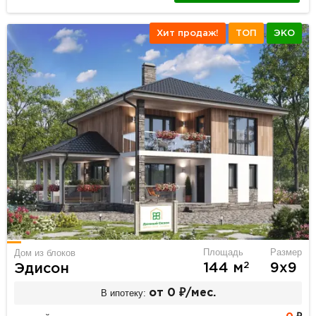
Хит продаж!
ТОП
ЭКО
Площадь
Размер
Дом из блоков
2
144 м
9х9
Эдисон
В ипотеку:
от 0 ₽/мес.