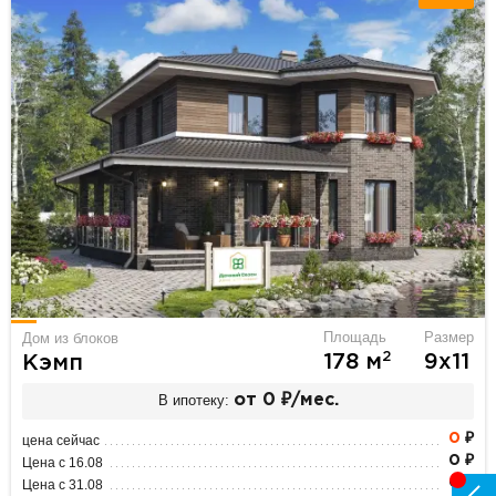
Площадь
Размер
Дом из блоков
2
178 м
9х11
Кэмп
В ипотеку:
от 0 ₽/мес.
0
₽
цена сейчас
0 ₽
Цена с 16.08
0 ₽
Цена с 31.08