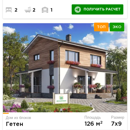
ПОЛУЧИТЬ РАСЧЕТ
2
2
1
ТОП
ЭКО
Площадь
Размер
Дом из блоков
2
126 м
7х9
Гетен