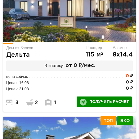
Площадь
Размер
Дом из блоков
2
115 м
8х14.4
Дельта
В ипотеку:
от 0 ₽/мес.
0
₽
цена сейчас
0 ₽
Цена с 16.08
0 ₽
Цена с 31.08
ПОЛУЧИТЬ РАСЧЕТ
3
2
1
ТОП
ЭКО