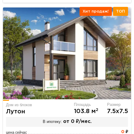
Хит продаж!
ТОП
Площадь
Размер
Дом из блоков
2
103.8 м
7.5х7.5
Лутон
В ипотеку:
от 0 ₽/мес.
0
₽
цена сейчас