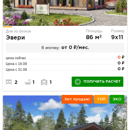
Площадь
Размер
Дом из блоков
2
86 м
9х11
Эвери
В ипотеку:
от 0 ₽/мес.
0
₽
цена сейчас
0 ₽
Цена с 16.08
0 ₽
Цена с 31.08
ПОЛУЧИТЬ РАСЧЕТ
2
1
1
Хит продаж!
ТОП
ЭКО