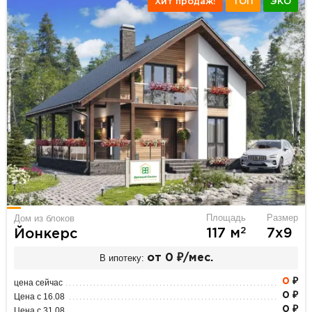
Хит продаж!
ТОП
ЭКО
Площадь
Размер
Дом из блоков
2
117 м
7х9
Йонкерс
В ипотеку:
от 0 ₽/мес.
0
₽
цена сейчас
0 ₽
Цена с 16.08
0 ₽
Цена с 31.08