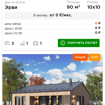
Площадь
Размер
Дом из блоков
2
90 м
10х10
Эрви
В ипотеку:
от 0 ₽/мес.
0
₽
цена сейчас
0 ₽
Цена с 16.08
0 ₽
Цена с 31.08
ПОЛУЧИТЬ РАСЧЕТ
3
1
1
Акция
ТОП