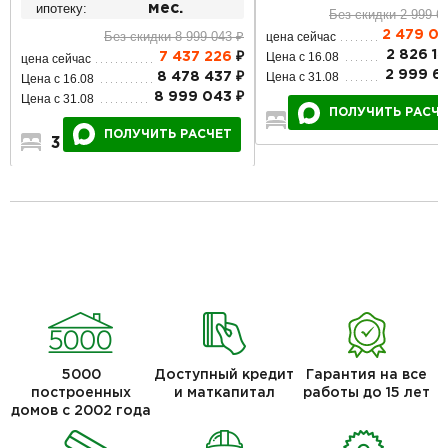
ипотеку:
мес.
Без скидки 2 999 6
Без скидки 8 999 043 ₽
2 479 0
цена сейчас
2 826 14
Цена с 16.08
7 437 226
₽
цена сейчас
2 999 68
Цена с 31.08
8 478 437 ₽
Цена с 16.08
8 999 043 ₽
Цена с 31.08
ПОЛУЧИТЬ РАСЧ
1
1
1
ПОЛУЧИТЬ РАСЧЕТ
3
2
1
5000
Доступный кредит
Гарантия на все
построенных
и маткапитал
работы до 15 лет
домов с 2002 года