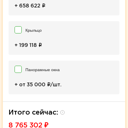
i
+ 658 622
Крыльцо
i
+ 199 118
Панорамные окна
i
+ от 35 000
/шт.
Итого сейчас:
i
8 765 302
₽