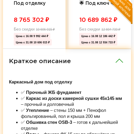
Под отделку
🌟 Под ключ 🌟
8 765 302
₽
10 689 862
₽
Без скидки
Без скидки
10 606 015
₽
12 934 733
₽
Цена с 16.08
9 992 444 ₽
Цена с 16.08
12 186 442 ₽
Цена с 31.08
10 606 015 ₽
Цена с 31.08
12 934 733 ₽
Краткое описание
Каркасный дом под отделку
✅
Прочный ЖБ фундамент
✅
Каркас из доски камерной сушки 45х145 мм
– прочный и долговечный
✅
Утепление
– стены 150 мм + Пенофол
фольгированный, пол и крыша 200 мм
✅
Обшивка стен OSB-3
– готов к дальнейшей
отделке