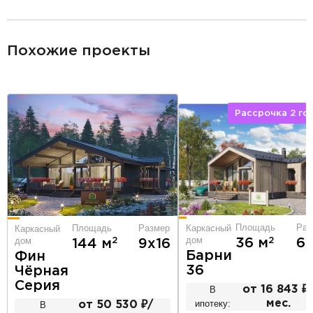
разделитель
Похожие проекты
Рассрочка 2 го
Площадь
Раз
Площадь
Размер
Каркасный
Каркасный
дом
дом
2
2
36 м
6
144 м
9х16
Барни
Фин
36
Чёрная
Серия
В
от 16 843 ₽
ипотеку:
мес.
В
от 50 530 ₽/