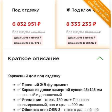
Под отделку
🌟 Под ключ 🌟
6 832 951
₽
8 333 233
₽
Без скидки
Без скидки
8 267 871
₽
10 083 212
₽
Цена с 16.08
7 789 564 ₽
Цена с 16.08
9 499 886 ₽
Цена с 31.08
8 267 871 ₽
Цена с 31.08
10 083 212 ₽
Краткое описание
Каркасный дом под отделку
✅
Прочный ЖБ фундамент
✅
Каркас из доски камерной сушки 45х145 мм
– прочный и долговечный
✅
Утепление
– стены 150 мм + Пенофол
фольгированный, пол и крыша 200 мм
✅
Обшивка стен OSB-3
– готов к дальнейшей