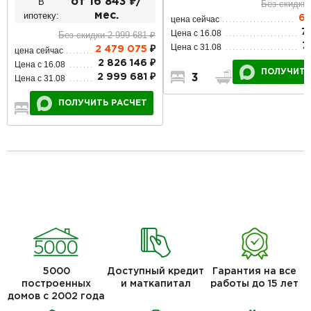
В
от 16 843 ₽/
Без скидки 
ипотеку:
мес.
6 
цена сейчас
7
Цена с 16.08
Без скидки 2 999 681 ₽
7
Цена с 31.08
2 479 075
₽
цена сейчас
2 826 146 ₽
Цена с 16.08
ПОЛУЧИТЬ
2 999 681 ₽
3
2
1
Цена с 31.08
ПОЛУЧИТЬ РАСЧЕТ
1
1
1
5000
Доступный кредит
Гарантия на все
построенных
и маткапитал
работы до 15 лет
домов с 2002 года