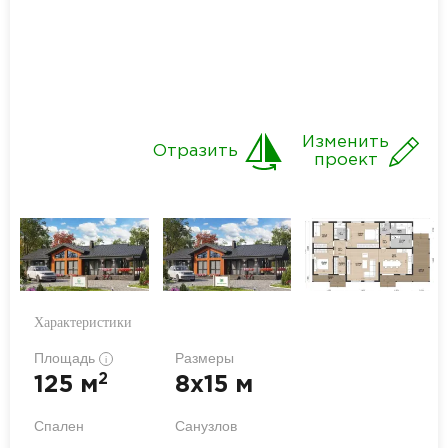
Изменить
Отразить
проект
Характеристики
Площадь
Размеры
i
2
125 м
8x15 м
Спален
Санузлов