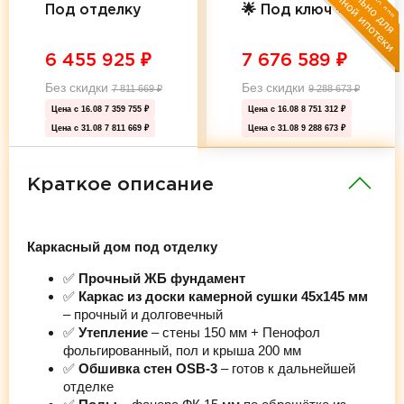
Под отделку
🌟 Под ключ 🌟
6 455 925
₽
7 676 589
₽
Без скидки
Без скидки
7 811 669
₽
9 288 673
₽
Цена с 16.08
7 359 755 ₽
Цена с 16.08
8 751 312 ₽
Цена с 31.08
7 811 669 ₽
Цена с 31.08
9 288 673 ₽
Краткое описание
Каркасный дом под отделку
✅
Прочный ЖБ фундамент
✅
Каркас из доски камерной сушки 45х145 мм
– прочный и долговечный
✅
Утепление
– стены 150 мм + Пенофол
фольгированный, пол и крыша 200 мм
✅
Обшивка стен OSB-3
– готов к дальнейшей
отделке