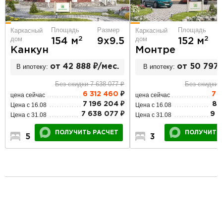
Площадь
Размер
Площадь
Каркасный
Каркасный
дом
дом
2
2
154 м
9х9.5
152 м
Канкун
Монтре
В ипотеку:
от 42 888 ₽/мес.
В ипотеку:
от 50 797 
Без скидки 7 638 077 ₽
Без скидки 
6 312 460
₽
7 
цена сейчас
цена сейчас
7 196 204 ₽
8 
Цена с 16.08
Цена с 16.08
7 638 077 ₽
9 
Цена с 31.08
Цена с 31.08
ПОЛУЧИТЬ РАСЧЕТ
ПОЛУЧИТЬ
5
3
2
3
2
1